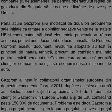
companie şi, de asemenea, să permită operatorului reţelei de
gazoducte din Bulgaria să se ocupe de livrările de gaze spre
Grecia.
Până acum Gazprom şi-a modificat de două ori propunerile
sale iniţiale ca urmare a opiniilor negative venite de la statele
UE şi consumatorii săi, însă elementele principale au rămas
aceleaşi, potrivit unui document de lucru consultat de Reuters.
Conform acestui document, revizuirile adoptate au fost în
principal de natură tehnică, precum un comision mai mic
pentru servicii perceput de Gazprom care ar urma să permită
clienţilor companiei ruseşti să economisească milioane de
euro.
Gazprom a intrat în colimatorul organismelor europene din
domeniul concurenţei în anul 2011, după ce acestea din urmă
au efectuat percheziţii la aproximativ 20 de birouri ale
clienţilor Gazprom din Europa Centrală şi de Est, confiscând
peste 150.000 de documente. Problema este dacă Gazprom a
impus preţuri incorecte prin legarea preţului la gaze de preţul