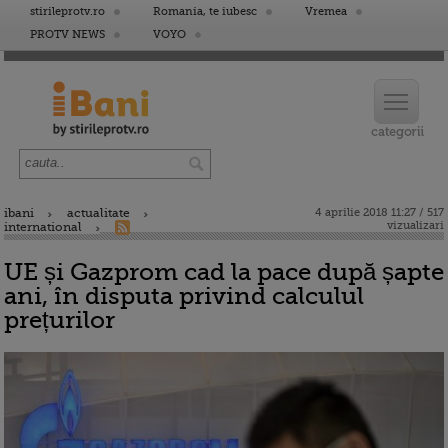
stirileprotv.ro
Romania, te iubesc
Vremea
PROTV NEWS
VOYO
ibani
actualitate
4 aprilie 2018 11:27 / 517
vizualizari
international
UE și Gazprom cad la pace după șapte
ani, în disputa privind calculul
prețurilor