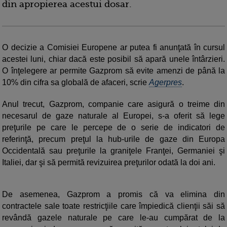
din apropierea acestui dosar.
O decizie a Comisiei Europene ar putea fi anunţată în cursul
acestei luni, chiar dacă este posibil să apară unele întârzieri.
O înţelegere ar permite Gazprom să evite amenzi de până la
10% din cifra sa globală de afaceri, scrie
Agerpres
.
Anul trecut, Gazprom, companie care asigură o treime din
necesarul de gaze naturale al Europei, s-a oferit să lege
preţurile pe care le percepe de o serie de indicatori de
referinţă, precum preţul la hub-urile de gaze din Europa
Occidentală sau preţurile la graniţele Franţei, Germaniei şi
Italiei, dar şi să permită revizuirea preţurilor odată la doi ani.
De asemenea, Gazprom a promis că va elimina din
contractele sale toate restricţiile care împiedică clienţii săi să
revândă gazele naturale pe care le-au cumpărat de la