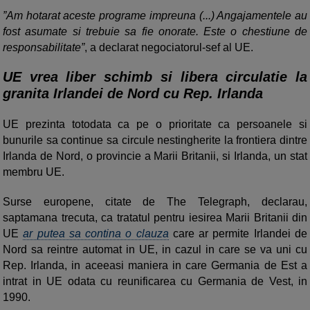
”Am hotarat aceste programe impreuna (...) Angajamentele au
fost asumate si trebuie sa fie onorate. Este o chestiune de
responsabilitate”
, a declarat negociatorul-sef al UE.
UE vrea liber schimb si libera circulatie la
granita Irlandei de Nord cu Rep. Irlanda
UE prezinta totodata ca pe o prioritate ca persoanele si
bunurile sa continue sa circule nestingherite la frontiera dintre
Irlanda de Nord, o provincie a Marii Britanii, si Irlanda, un stat
membru UE.
Surse europene, citate de The Telegraph, declarau,
saptamana trecuta, ca tratatul pentru iesirea Marii Britanii din
UE
ar putea sa contina o clauza
care ar permite Irlandei de
Nord sa reintre automat in UE, in cazul in care se va uni cu
Rep. Irlanda, in aceeasi maniera in care Germania de Est a
intrat in UE odata cu reunificarea cu Germania de Vest, in
1990.