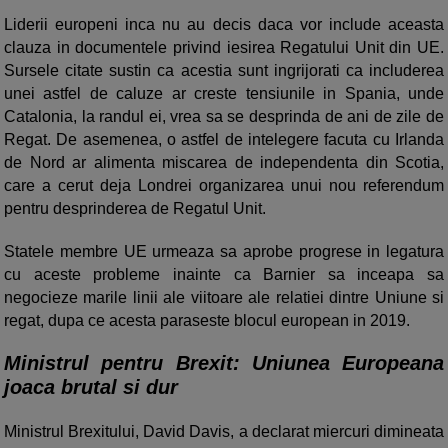
Liderii europeni inca nu au decis daca vor include aceasta
clauza in documentele privind iesirea Regatului Unit din UE.
Sursele citate sustin ca acestia sunt ingrijorati ca includerea
unei astfel de caluze ar creste tensiunile in Spania, unde
Catalonia, la randul ei, vrea sa se desprinda de ani de zile de
Regat. De asemenea, o astfel de intelegere facuta cu Irlanda
de Nord ar alimenta miscarea de independenta din Scotia,
care a cerut deja Londrei organizarea unui nou referendum
pentru desprinderea de Regatul Unit.
Statele membre UE urmeaza sa aprobe progrese in legatura
cu aceste probleme inainte ca Barnier sa inceapa sa
negocieze marile linii ale viitoare ale relatiei dintre Uniune si
regat, dupa ce acesta paraseste blocul european in 2019.
Ministrul pentru Brexit: Uniunea Europeana
joaca brutal si dur
Ministrul Brexitului, David Davis, a declarat miercuri dimineata