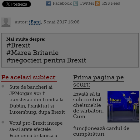
Facebook
Twitter
RSS Feed
autor:
iBani
, 3 mai 2017 16:08
Mai multe despre:
#Brexit
#Marea Britanie
#negocieri pentru Brexit
Pe acelasi subiect:
Prima pagina pe
scurt:
Sute de bancheri ai
JPMorgan vor fi
Invață să ții
transferati din Londra la
sub control
cheltuielile
Dublin, Frankfurt si
de sărbători.
Luxemburg, dupa Brexit
Cum
Votul pro-Brexit incepe
funcționează cardul de
sa-si arate efectele.
cumpărături
Economia britanica a