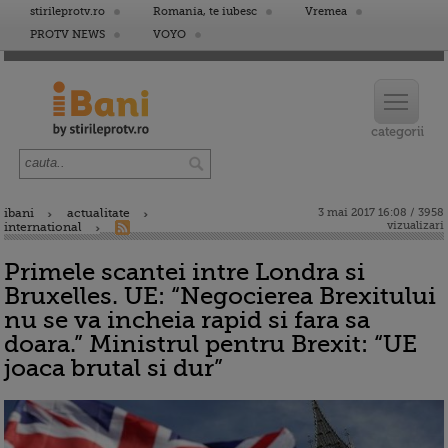
stirileprotv.ro
Romania, te iubesc
Vremea
PROTV NEWS
VOYO
ibani
actualitate
3 mai 2017 16:08 / 3958
vizualizari
international
Primele scantei intre Londra si
Bruxelles. UE: “Negocierea Brexitului
nu se va incheia rapid si fara sa
doara.” Ministrul pentru Brexit: “UE
joaca brutal si dur”