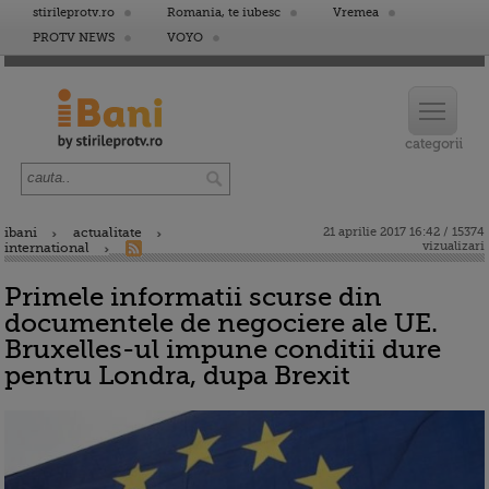
stirileprotv.ro
Romania, te iubesc
Vremea
PROTV NEWS
VOYO
ibani
actualitate
21 aprilie 2017 16:42 / 15374
vizualizari
international
Primele informatii scurse din
documentele de negociere ale UE.
Bruxelles-ul impune conditii dure
pentru Londra, dupa Brexit