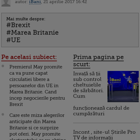
autor:
iBani
, 21 aprilie 2017 16:42
Mai multe despre:
#Brexit
#Marea Britanie
#UE
Pe acelasi subiect:
Prima pagina pe
scurt:
Premierul May promite
ca va pune capat
Invață să ții
circulatiei libere a
sub control
cheltuielile
persoanelor din UE in
de sărbători.
Marea Britanie. Cand
Cum
incep negocierile pentru
Brexit
funcționează cardul de
cumpărături
Care este miza alegerilor
anticipate din Marea
Britanie si ce surprize
Incont , site-ul Știrile Pro
pot oferi. May promite
TV de informații