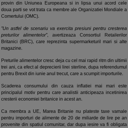
provin din Uniunea Europeana si in lipsa unui acord cele
doua parti se vot trata ca membre ale Organizatiei Mondiale a
Comertului (OMC).
”Un astfel de scenariu va exercita presiuni pentru cresterea
preturilor alimentelor”
, avertizeaza Consortiul Retailerilor
Britanici (BRC), care reprezinta supermarketuril mari si alte
magazine.
Preturile alimentelor cresc deja cu cel mai rapid ritm din ultimii
trei ani, ca efect al deprecierii lirei sterline, dupa referendumul
pentru Brexit din iunie anul trecut, care a scumpit importurile.
Scaderea consumului din cauza inflatiei mai mari este
principalul motiv pentru care analistii anticipeaza incetinirea
cresterii economiei britanice in acest an.
Ca membra a UE, Marea Britanie nu plateste taxe vamale
pentru importuri de alimente de 20 de miliarde de lire pe an
provenite din spatiul comunitar, dar dupa iesire va fi obligata