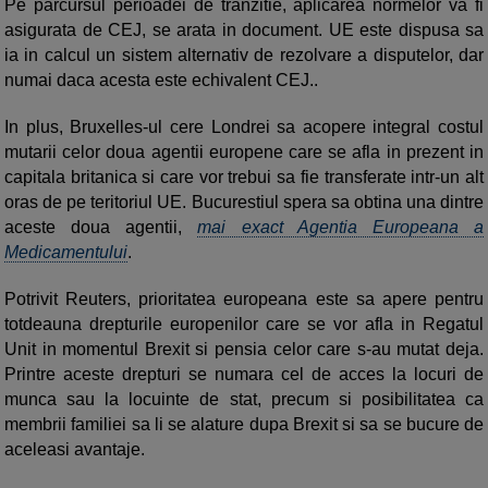
Pe parcursul perioadei de tranzitie, aplicarea normelor va fi
asigurata de CEJ, se arata in document. UE este dispusa sa
ia in calcul un sistem alternativ de rezolvare a disputelor, dar
numai daca acesta este echivalent CEJ..
In plus, Bruxelles-ul cere Londrei sa acopere integral costul
mutarii celor doua agentii europene care se afla in prezent in
capitala britanica si care vor trebui sa fie transferate intr-un alt
oras de pe teritoriul UE. Bucurestiul spera sa obtina una dintre
aceste doua agentii,
mai exact Agentia Europeana a
Medicamentului
.
Potrivit Reuters, prioritatea europeana este sa apere pentru
totdeauna drepturile europenilor care se vor afla in Regatul
Unit in momentul Brexit si pensia celor care s-au mutat deja.
Printre aceste drepturi se numara cel de acces la locuri de
munca sau la locuinte de stat, precum si posibilitatea ca
membrii familiei sa li se alature dupa Brexit si sa se bucure de
aceleasi avantaje.