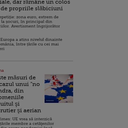
ale, dar rămâne un colos
de propriile slăbiciuni
repetiție: zona euro, extrem de
 la șocuri, în principal din
iilor. Avertisment îngrijorător
Europa a atins nivelul dinainte
omânia, între țările cu cei mai
eri
na
ște măsuri de
 cazul unui ”no
ndra, din
Domeniile
uitul şi
rutier şi aerian
imes: UE vrea să interzică
 țările membre a cetăţenilor