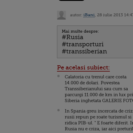
autor:
iBani
, 28 iulie 2013 14:4
Mai multe despre:
#Rusia
#transporturi
#transsiberian
Pe acelasi subiect:
Calatoria cu trenul care costa
14.000 de dolari. Povestea
Transsiberianului sau cum sa
parcurgi 11.000 de km in lux pr
Siberia inghetata GALERIE FO
In Spania greu incercata de criz
rusii repun pe roate turismul si
ridica PIB-ul. " E foarte diferit. I
Rusia nu e criza, iar aici preturi