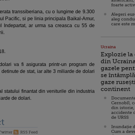
americani,
foarte acti
erata transsiberiana, cu o lungime de 9.300
Alegeri eu
l Pacific, si pe linia principala Baikal-Amur,
aleg condu
care este m
ul Indepartat, ar urma sa creasca cu 55 de
ii.
Ucraina
18.
Explozie la
din Ucraina
lari va fi asigurata printr-un program de
gazele pent
 detinute de stat, iar alte 3 miliarde de dolari
se întâmplă 
gaze ruseșt
continent
tatului finantat din veniturile din industria
iarde de dolari.
Documente d
Cernobîl, c
din istorie,
accidente 
de URSS
t
Inundație d
Cum a deve
Twitter
RSS Feed