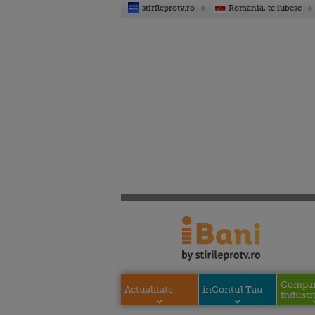
stirileprotv.ro
Romania, te iubesc
Compani
Actualitate
inContul Tau
industri