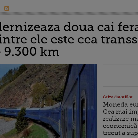
ernizeaza doua cai fera
intre ele este cea trans
e 9.300 km
Criza datoriilor
Moneda euro
Cea mai im
realizare m
economică 
trecut a sup