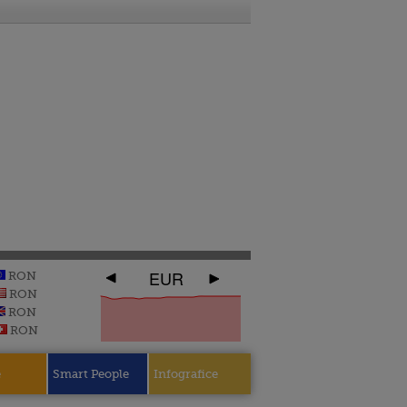
EUR
RON
RON
RON
RON
e
Smart People
Infografice