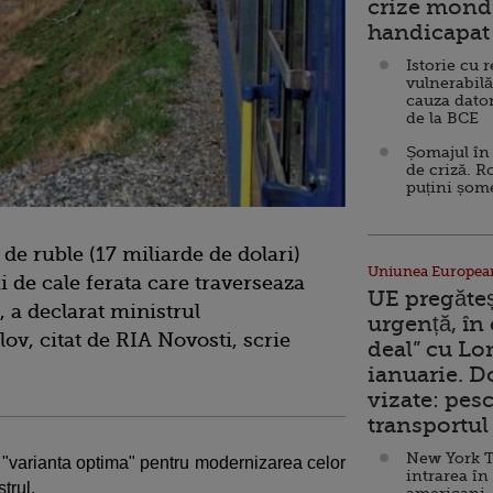
crize mondi
handicapat 
Istorie cu 
vulnerabilă
cauza dator
de la BCE
Șomajul în 
de criză. R
puțini șom
de ruble (17 miliarde de dolari)
Uniunea Europea
 de cale ferata care traverseaza
UE pregăte
, a declarat ministrul
urgență, în
v, citat de RIA Novosti, scrie
deal” cu Lo
ianuarie. 
vizate: pesc
transportul 
New York T
"varianta optima" pentru modernizarea celor
intrarea în
trul.