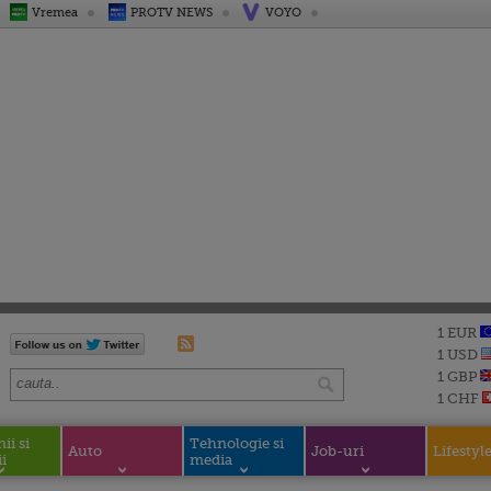
Vremea
PROTV NEWS
VOYO
1 EUR
1 USD
1 GBP
1 CHF
i si
Tehnologie si
Auto
Job-uri
Lifestyl
i
media