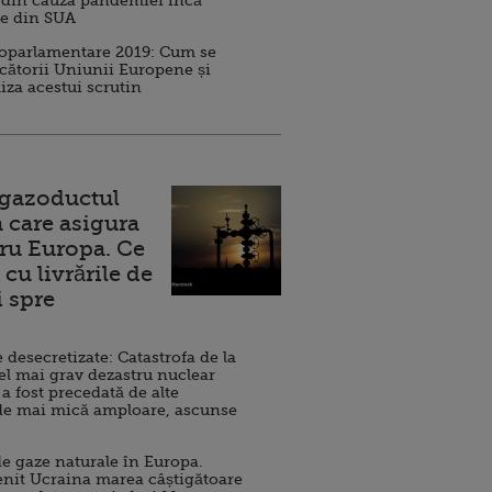
 din cauza pandemiei încă
ve din SUA
roparlamentare 2019: Cum se
cătorii Uniunii Europene și
iza acestui scrutin
 gazoductul
 care asigura
ru Europa. Ce
cu livrările de
i spre
esecretizate: Catastrofa de la
el mai grav dezastru nuclear
 a fost precedată de alte
de mai mică amploare, ascunse
e gaze naturale în Europa.
nit Ucraina marea câștigătoare