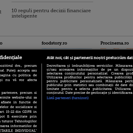
10 reguli pentru decizii financiare
l
inteligente
ro
foodstory.ro
Procinema.ro
fidențiale
Atât noi, cât și partenerii noștri prelucrăm dat
ozitivul dvs., precum
Dezvoltarea și îmbunătățirea serviciilor. Măsurarea
și/sau accesarea informațiilor de pe un dispoziti
al. Puteți accepta sau
selectarea conținutului personalizat. Crearea prof
pagina cu politica de
Utilizarea profilurilor pentru selectarea publicității
i și nu vă vor afecta
pentru publicitate personalizată. Măsurarea perfo
publicului prin statistici sau combinații de date di
(P) Descoperă Lumea
Emoții intense pe
limitate pentru a selecta publicitatea. Utilizarea
Evenimentelor din România
Sebastian Stan! Iub
conținutul. Date precise de geolocație și identificarea
te partenere, precum si
cu Transilvania Events!
Annabelle, l-a făcu
ermite website-ului sa
Listă parteneri (furnizori)
(P) Raku, gaming intens și o
 afisate in functie de
Din 14 septembrie
pauză binemeritată cu...
elelor de socializare si
Popescu revine în 
pizza Guseppe
 art. 15-22 din GDPR in
principal la Pro T
pot fi exercitate prin
(P) Poți folosi bonurile de
La 88 de ani și du
a tuturor Tehnologiilor
masă pentru a comanda
carieră fabuloasă î
mâncare acasă? Lista
esarea informatiilor de
Anthony Hopkins 
aplicațiilor care le acceptă
SETARILE INDIVIDUAL”
lansează oficial î