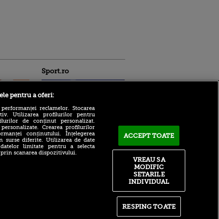
Sport.ro
ele pentru a oferi:
 performanței reclamelor. Stocarea
v. Utilizarea profilurilor pentru
ilurilor de conținut personalizat.
 personalizate. Crearea profilurilor
rmanței conținutului. Înțelegerea
ACCEPT TOATE
n surse diferite. Utilizarea de date
ntru
Tensiuni la Barcelona!
 datelor limitate pentru a selecta
ita lui,
Hansi Flick, înfuriat la
 prin scanarea dispozitivului.
t tată!
culme de starul catalanilor
VREAU SA
MODIFIC
, Adela
Antonio Folha a făcut
SETARILE
rol
anunțul înainte de CFR Cluj
INDIVIDUAL
V
- Tromso
pă o
Dan Chilom a jucat
n film, Sir
împotriva celor de la KuPS,
RESPING TOATE
se
adversara Craiovei. Cel mai
n muzică
ciudat lucru, atmosfera +