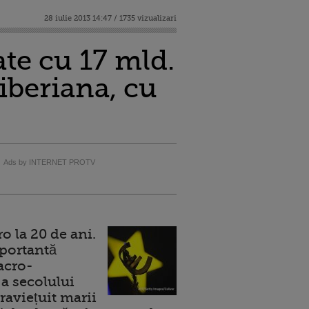
28 iulie 2013 14:47 / 1735 vizualizari
te cu 17 mld.
siberiana, cu
Ads by INTERNET PROTV
 la 20 de ani.
portantă
acro-
a secolului
raviețuit marii