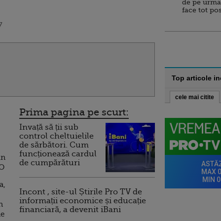
de pe urma
face tot po
7
Top articole i
cele mai citite
Prima pagina pe scurt:
Invață să ții sub
control cheltuielile
de sărbători. Cum
funcționează cardul
in
de cumpărături
TO
a,
Incont , site-ul Știrile Pro TV de
informații economice și educație
n
financiară, a devenit iBani
le