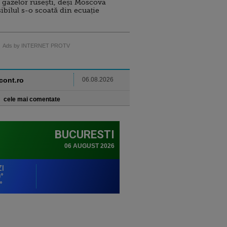
 gazelor rusești, deși Moscova
sibilul s-o scoată din ecuație
Ads by INTERNET PROTV
ncont.ro
06.08.2026
cele mai comentate