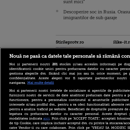
sunt mici"
Descoperire soc in Rusia. Orasu
imigrantilor de sub garaje
Stirileprotv.ro
ilike-it.
Nouă ne pasă ca datele tale personale să rămână con
Noi și partenerii noștri
201
stocăm și/sau accesăm informații pe disp
identificatorii cookie unici pentru prelucrarea datelor cu caracter person
gestiona alegerile dvs. făcând clic mai jos sau în orice moment, pe 
confidențialitate. Aceste alegeri vor fi raportate partenerilor noștr
VIDEO. Liderul senatorilor
navigarea.
Mai multe detalii
PSD, Daniel Zamfir, către
”colegii neomarxiști” din
Noi si partenerii nostri (retelele de socializare si agentiile de publicita
USR: ”Oamenii sunt înaintea
furnizorii nostri de servicii de date analitice) prelucram date pentru a p
păsărelelor!”
functioneze, pentru a personaliza continutul si anunturile publicitare
interesele si/sau profilul dvs., pentru a va oferi functionalitati aferente ret
Cod galben de inundaţii pe
pentru a analiza traficul pe website. Beneficiati de drepturile prevazute de
râuri din zece bazine
hidrografice, până vineri
legatura cu prelucrarea datelor cu caracter personal. Aceste drepturi 
dimineaţa. Avertismentul
aici
modalitatea indicata
. Prin click pe “ACCEPT TOATE”, acceptati folosire
hidrologilor
de tip Cookie, care implica inclusiv acceptul dvs. cu privire la stocarea/acc
catre Vendor-ii cu care colaboram. Prin click pe “VREAU SA MODIFIC 
„Nu am încredere în el”.