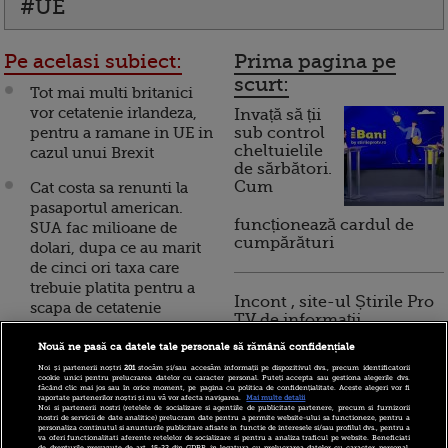
#UE
Pe acelasi subiect:
Prima pagina pe
scurt:
Tot mai multi britanici
vor cetatenie irlandeza,
Invață să ții
pentru a ramane in UE in
sub control
cheltuielile
cazul unui Brexit
de sărbători.
Cum
Cat costa sa renunti la
pasaportul american.
funcționează cardul de
SUA fac milioane de
cumpărături
dolari, dupa ce au marit
de cinci ori taxa care
trebuie platita pentru a
Incont , site-ul Știrile Pro
scapa de cetatenie
TV de informații
economice și educație
Record. Peste 1400 de
Nouă ne pasă ca datele tale personale să rămână confidențiale
financiară, a devenit iBani
americani au renuntat la
Noi și partenerii noștri
201
stocăm și/sau accesăm informații pe dispozitivul dvs., precum identificatorii
cookie unici pentru prelucrarea datelor cu caracter personal. Puteți accepta sau gestiona alegerile dvs.
cetatenie numai in T3
făcând clic mai jos sau în orice moment, pe pagina cu politica de confidențialitate. Aceste alegeri vor fi
raportate partenerilor noștri și nu vă vor afecta navigarea.
Mai multe detalii
Noi si partenerii nostri (retelele de socializare si agentiile de publicitate partenere, precum si furnizorii
10 reguli pentru decizii
Danemarca a introdus
nostri de servicii de date analitice) prelucram date pentru a permite website-ului sa functioneze, pentru a
personaliza continutul si anunturile publicitare afisate in functie de interesele si/sau profilul dvs., pentru a
financiare inteligente
oficial dubla cetatenie,
va oferi functionalitati aferente retelelor de socializare si pentru a analiza traficul pe website. Beneficiati
de drepturile prevazute de art. 15-22 din GDPR in legatura cu prelucrarea datelor cu caracter personal.