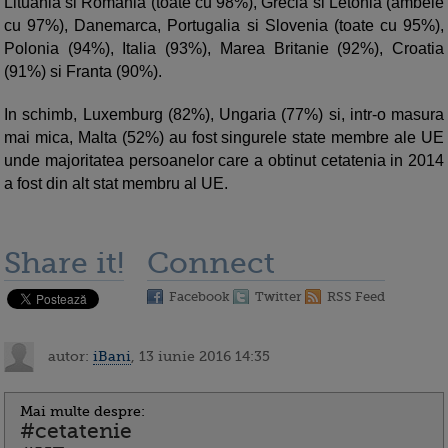
Lituania si Romania (toate cu 98%), Grecia si Letonia (ambele
cu 97%), Danemarca, Portugalia si Slovenia (toate cu 95%),
Polonia (94%), Italia (93%), Marea Britanie (92%), Croatia
(91%) si Franta (90%).
In schimb, Luxemburg (82%), Ungaria (77%) si, intr-o masura
mai mica, Malta (52%) au fost singurele state membre ale UE
unde majoritatea persoanelor care a obtinut cetatenia in 2014
a fost din alt stat membru al UE.
Share it!
Connect
Facebook
Twitter
RSS Feed
autor:
iBani
, 13 iunie 2016 14:35
Mai multe despre:
#cetatenie