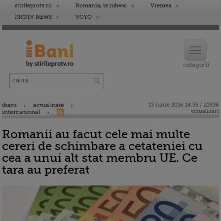
stirileprotv.ro
Romania, te iubesc
Vremea
PROTV NEWS
VOYO
ibani
actualitate
13 iunie 2016 14:35 / 21836
vizualizari
international
Romanii au facut cele mai multe
cereri de schimbare a cetateniei cu
cea a unui alt stat membru UE. Ce
tara au preferat