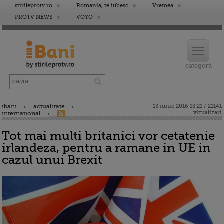
stirileprotv.ro
Romania, te iubesc
Vremea
PROTV NEWS
VOYO
ibani
actualitate
13 iunie 2016 13:21 / 21141
vizualizari
international
Tot mai multi britanici vor cetatenie
irlandeza, pentru a ramane in UE in
cazul unui Brexit