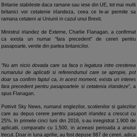
Britanie stabileste daca ramane sau iese din UE, tot mai multi
britanici vor cetatenie irlandeza, ceea ce le-ar permite sa
ramana cetateni ai Uniunii in cazul unui Brexit.
Ministrul irlandez de Externe, Charlie Flanagan, a confirmat
ca exista un numar “fara precedent” de cereri pentru
pasapoarte, venite din partea britanicilor.
“Nu am nicio dovada care sa faca o legatura intre cresterea
numarului de aplicatii si referendumul care se apropie, pot
doar sa confirm faptul ca, in acest moment, exista un interes
fara precedent pentru pasapoartele si cetatenia irlandeze
”, a
spus Flanagan.
Potrivit Sky News, numarul englezilor, scotienilor si galezilor
care au depus cerere pentru pasaport irlandez a crescut cu
25%. In primele cinci luni din 2016, s-au inregistrat 1.900 de
aplicatii, comparativ cu 1.500, in aceeasi perioada a anului
trecut. Doar in luna aprilie, au fost depuse 987 de cereri, adica