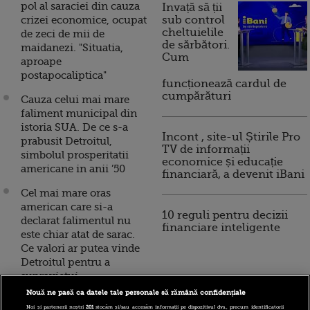
pol al saraciei din cauza
Invață să ții
crizei economice, ocupat
sub control
cheltuielile
de zeci de mii de
de sărbători.
maidanezi. "Situatia,
Cum
aproape
postapocaliptica"
funcționează cardul de
cumpărături
Cauza celui mai mare
faliment municipal din
istoria SUA. De ce s-a
Incont , site-ul Știrile Pro
prabusit Detroitul,
TV de informații
simbolul prosperitatii
economice și educație
americane in anii ’50
financiară, a devenit iBani
Cel mai mare oras
american care si-a
10 reguli pentru decizii
declarat falimentul nu
financiare inteligente
este chiar atat de sarac.
Ce valori ar putea vinde
Detroitul pentru a
supravietui
Nouă ne pasă ca datele tale personale să rămână confidențiale
Victime colaterale.
Noi și partenerii noștri
201
stocăm și/sau accesăm informații pe dispozitivul dvs., precum identificatorii