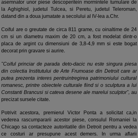
asemnator unor piese descoperitein mormintele tumulare de
la Aghighiol, judetul Tulcea, si Peretu, judetul Teleroman,
datand din a doua jumatate a secolului al IV-lea a.Chr.
Coiful are o greutate de circa 811 grame, cu oinaltime de 24
cm si un diametru maxim de 20 cm, a fost modelat dintr-o
placa de argint cu dimensiuni de 3,8-4,9 mm si este bogat
decorat prin gravare si aurire.
"Coiful princiar de parada deto-dacic nu este singura piesa
din colectia Institutului de Arte Frumoase din Detroit care ar
putea prezenta interes pentruintregirea patrimoniului cultural
romanesc, printre obiectele culturale fiind si o sculptura a lui
Constanti Brancusi si cateva desene ale marelui sculptor",
au
precizat sursele citate.
Potrivit acestora, premierul Victor Ponta a solicitat ca,in
vederea rascumpararii acestor piese, consulul Romaniei la
Chicago sa contacteze autoritatile din Detroit pentru a vedea
ce costuri ar presupune acest demers. In urma aflarii