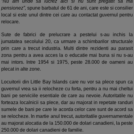
“Nu am unde sa lucrez aici si nu sunt pregatit sa ma
pensionez”,
spune barbatul de 61 de ani, care este si consilier
local si este unul dintre cei care au contactat guvernul pentru
relocare.
Sute de fabrici de prelucrare a pestelui s-au inchis la
jumatatea secolului 20, ca urmare a schimbarilor structurale
prin care a trecut industria. Multi dintre rezidenti au parasit
zona pentru a avea acces la o educatie mai buna si nu s-au
mai intors. Intre 1954 si 1975, peste 28.000 de oameni au
plecat in alte zone.
Locuitorii din Little Bay Islands care nu vor sa plece spun ca
guvernul vrea sa ii relocheze cu forta, pentru a nu mai cheltui
bani pe serviciile esentiale de care au nevoie. Autoritatile nu
forteaza localnicii sa plece, dar au majorat in repetate randuri
sumele de bani pe care le acorda celor care sunt de acord sa
se relocheze. In martie anul trecut, autoritatile guvernamentale
au majorat alocatia de la 150.000 de dolari canadieni, la peste
250.000 de dolari canadieni de familie.