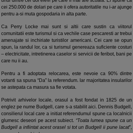
unul dintre cei doi elevi pe care ii mai are scoala. El spune ca
cei 250.000 de dolari pe care ii ofera autoritatile nu i-ar ajunge
pentru a-si muta gospodaria in alta parte.
Ca Perry Locke mai sunt si altii care sustin ca viitorul
comunitatii este turismul si ca vechile case pescaresti ar trebui
amenajate si inchiriate turistilor americani. Cei care se opun
spun, la randul lor, ca si turismul genereaza suficiente costuri
– electricitate, intretinerea caselor si servicii de feribot, bani pe
care nu ii au.
Pentru a fi adoptata relocarea, este nevoie ca 90% dintre
votanti sa spuna “Da” la referendum. Iar majoritatea insularilor
se astepata ca masura sa fie votata.
Potrivit arhivelor locale, orasul a fost fondat in 1825 de un
englez pe nume Budgell, care s-a stabilit aici. Dennis Budgell,
consilierul local care a initiat referendumul spune ca localnicii
glumesc deseori pe acest subiect.
“Toata lumea spune ca un
Budgell a infiintat acest orasel si tot un Budgell ii pune lacat
”,