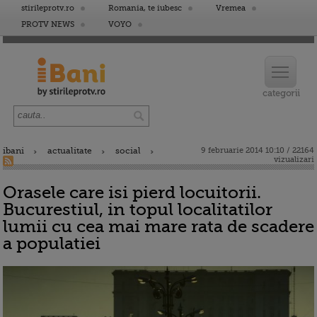
stirileprotv.ro
Romania, te iubesc
Vremea
PROTV NEWS
VOYO
ibani
actualitate
social
9 februarie 2014 10:10 / 22164
vizualizari
Orasele care isi pierd locuitorii.
Bucurestiul, in topul localitatilor
lumii cu cea mai mare rata de scadere
a populatiei