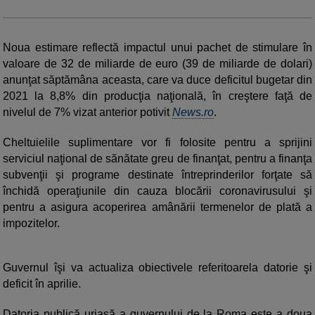
Noua estimare reflectă impactul unui pachet de stimulare în
valoare de 32 de miliarde de euro (39 de miliarde de dolari)
anunţat săptămâna aceasta, care va duce deficitul bugetar din
2021 la 8,8% din producţia naţională, în creştere faţă de
nivelul de 7% vizat anterior potivit
News.ro
.
Cheltuielile suplimentare vor fi folosite pentru a sprijini
serviciul naţional de sănătate greu de finanţat, pentru a finanţa
subvenţii şi programe destinate întreprinderilor forţate să
închidă operaţiunile din cauza blocării coronavirusului şi
pentru a asigura acoperirea amânării termenelor de plată a
impozitelor.
Guvernul îşi va actualiza obiectivele referitoarela datorie şi
deficit în aprilie.
Datoria publică uriaşă a guvernului de la Roma este a doua