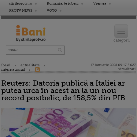
stirileprotv.ro
Romania, te iubesc
Vremea
PROTV NEWS
VOYO
ibani
actualitate
17 ianuarie 2021 09:17 / 627
vizualizari
international
Reuters: Datoria publică a Italiei ar
putea urca în acest an la un nou
record postbelic, de 158,5% din PIB