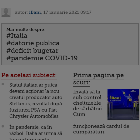
autor:
iBani
, 17 ianuarie 2021 09:17
Mai multe despre:
#Italia
#datorie publica
#deficit bugetar
#pandemie COVID-19
Pe acelasi subiect:
Prima pagina pe
scurt:
Statul italian ar putea
deveni acționar la nou
Invață să ții
creatul producător auto
sub control
cheltuielile
Stellantis, rezultat după
de sărbători.
fuziunea PSA cu Fiat
Cum
Chrysler Automobiles
funcționează cardul de
În pandemie, ca în
cumpărături
război. Italia ar urma să
înregistreze peste