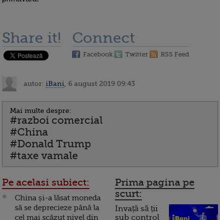
Share it!
Connect
Facebook
Twitter
RSS Feed
autor:
iBani
, 6 august 2019 09:43
Mai multe despre:
#razboi comercial
#China
#Donald Trump
#taxe vamale
Pe acelasi subiect:
Prima pagina pe
scurt:
China și-a lăsat moneda
să se deprecieze până la
Invață să ții
cel mai scăzut nivel din
sub control