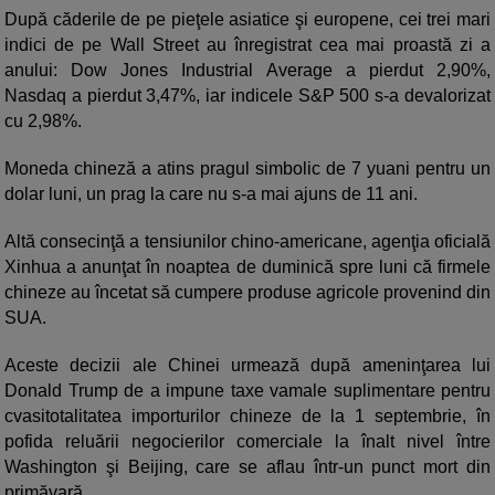
După căderile de pe pieţele asiatice şi europene, cei trei mari
indici de pe Wall Street au înregistrat cea mai proastă zi a
anului: Dow Jones Industrial Average a pierdut 2,90%,
Nasdaq a pierdut 3,47%, iar indicele S&P 500 s-a devalorizat
cu 2,98%.
Moneda chineză a atins pragul simbolic de 7 yuani pentru un
dolar luni, un prag la care nu s-a mai ajuns de 11 ani.
Altă consecinţă a tensiunilor chino-americane, agenţia oficială
Xinhua a anunţat în noaptea de duminică spre luni că firmele
chineze au încetat să cumpere produse agricole provenind din
SUA.
Aceste decizii ale Chinei urmează după ameninţarea lui
Donald Trump de a impune taxe vamale suplimentare pentru
cvasitotalitatea importurilor chineze de la 1 septembrie, în
pofida reluării negocierilor comerciale la înalt nivel între
Washington şi Beijing, care se aflau într-un punct mort din
primăvară.