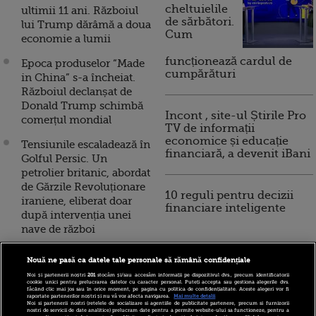
cheltuielile
ultimii 11 ani. Războiul
de sărbători.
lui Trump dărâmă a doua
Cum
economie a lumii
funcționează cardul de
Epoca produselor “Made
cumpărături
in China” s-a încheiat.
Războiul declanșat de
Donald Trump schimbă
Incont , site-ul Știrile Pro
comerțul mondial
TV de informații
economice și educație
Tensiunile escaladează în
financiară, a devenit iBani
Golful Persic. Un
petrolier britanic, abordat
de Gărzile Revoluționare
10 reguli pentru decizii
iraniene, eliberat doar
financiare inteligente
după intervenția unei
nave de război
România, între
Nouă ne pasă ca datele tale personale să rămână confidențiale
economiile cele mai
Noi și partenerii noștri
201
stocăm și/sau accesăm informații pe dispozitivul dvs., precum identificatorii
vulnerabile la un război
cookie unici pentru prelucrarea datelor cu caracter personal. Puteți accepta sau gestiona alegerile dvs.
făcând clic mai jos sau în orice moment, pe pagina cu politica de confidențialitate. Aceste alegeri vor fi
comercial. Cum ne
raportate partenerilor noștri și nu vă vor afecta navigarea.
Mai multe detalii
Noi si partenerii nostri (retelele de socializare si agentiile de publicitate partenere, precum si furnizorii
afectează conflictul
nostri de servicii de date analitice) prelucram date pentru a permite website-ului sa functioneze, pentru a