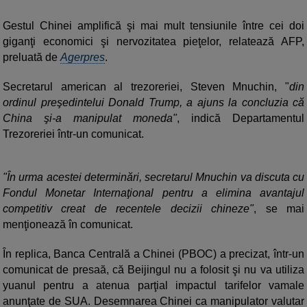
Gestul Chinei amplifică şi mai mult tensiunile între cei doi
giganţi economici şi nervozitatea pieţelor, relatează AFP,
preluată de
Agerpres
.
Secretarul american al trezoreriei, Steven Mnuchin, "
din
ordinul preşedintelui Donald Trump, a ajuns la concluzia că
China şi-a manipulat moneda"
, indică Departamentul
Trezoreriei într-un comunicat.
"În urma acestei determinări, secretarul Mnuchin va discuta cu
Fondul Monetar Internaţional pentru a elimina avantajul
competitiv creat de recentele decizii chineze"
, se mai
menţionează în comunicat.
În replica, Banca Centrală a Chinei (PBOC) a precizat, într-un
comunicat de presaă, că Beijingul nu a folosit şi nu va utiliza
yuanul pentru a atenua parţial impactul tarifelor vamale
anunţate de SUA. Desemnarea Chinei ca manipulator valutar