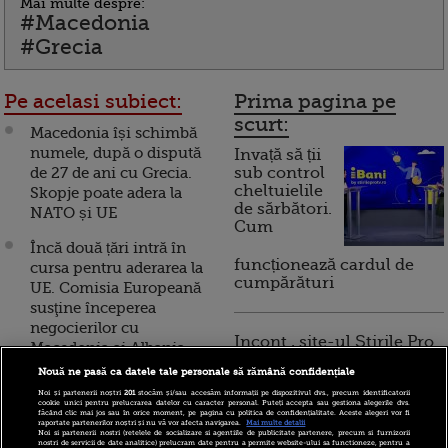
Mai multe despre:
#Macedonia
#Grecia
Pe acelasi subiect:
Prima pagina pe
scurt:
Macedonia își schimbă
numele, după o dispută
Invață să ții
de 27 de ani cu Grecia.
sub control
cheltuielile
Skopje poate adera la
de sărbători.
NATO și UE
Cum
Încă două țări intră în
funcționează cardul de
cursa pentru aderarea la
cumpărături
UE. Comisia Europeană
susţine începerea
negocierilor cu
Incont , site-ul Știrile Pro
Macedonia şi Albania
TV de informații
Nouă ne pasă ca datele tale personale să rămână confidențiale
economice și educație
Ce nume propune Grecia
financiară, a devenit iBani
Noi și partenerii noștri
201
stocăm și/sau accesăm informații pe dispozitivul dvs., precum identificatorii
pentru redenumirea
cookie unici pentru prelucrarea datelor cu caracter personal. Puteți accepta sau gestiona alegerile dvs.
făcând clic mai jos sau în orice moment, pe pagina cu politica de confidențialitate. Aceste alegeri vor fi
statului vecin. Disputa
raportate partenerilor noștri și nu vă vor afecta navigarea.
Mai multe detalii
Noi si partenerii nostri (retelele de socializare si agentiile de publicitate partenere, precum si furnizorii
cu Macedonia datează
nostri de servicii de date analitice) prelucram date pentru a permite website-ului sa functioneze, pentru a