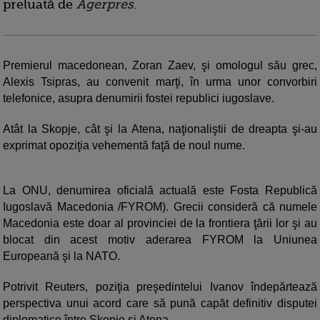
preluată de
Agerpres
.
Premierul macedonean, Zoran Zaev, şi omologul său grec,
Alexis Tsipras, au convenit marţi, în urma unor convorbiri
telefonice, asupra denumirii fostei republici iugoslave.
Atât la Skopje, cât şi la Atena, naţionaliştii de dreapta şi-au
exprimat opoziţia vehementă faţă de noul nume.
La ONU, denumirea oficială actuală este Fosta Republică
Iugoslavă Macedonia /FYROM). Grecii consideră că numele
Macedonia este doar al provinciei de la frontiera ţării lor şi au
blocat din acest motiv aderarea FYROM la Uniunea
Europeană şi la NATO.
Potrivit Reuters, poziţia preşedintelui Ivanov îndepărtează
perspectiva unui acord care să pună capăt definitiv disputei
diplomatice între Skopje şi Atena.