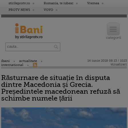
stirileprotv.ro
Romania, te iubesc
Vremea
PROTV NEWS
VOYO
ibani
actualitate
14 iunie 2018 08:13 / 1023
vizualizari
international
Răsturnare de situație în disputa
dintre Macedonia și Grecia.
Președintele macedonean refuză să
schimbe numele țării