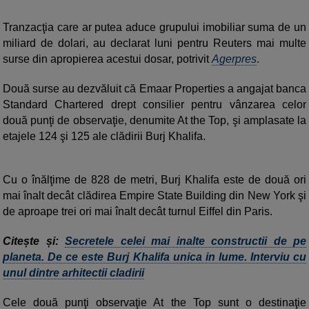
Tranzacţia care ar putea aduce grupului imobiliar suma de un
miliard de dolari, au declarat luni pentru Reuters mai multe
surse din apropierea acestui dosar, potrivit
Agerpres
.
Două surse au dezvăluit că Emaar Properties a angajat banca
Standard Chartered drept consilier pentru vânzarea celor
două punţi de observaţie, denumite At the Top, şi amplasate la
etajele 124 şi 125 ale clădirii Burj Khalifa.
Cu o înălţime de 828 de metri, Burj Khalifa este de două ori
mai înalt decât clădirea Empire State Building din New York şi
de aproape trei ori mai înalt decât turnul Eiffel din Paris.
Citește și:
Secretele celei mai inalte constructii de pe
planeta. De ce este Burj Khalifa unica in lume. Interviu cu
unul dintre arhitectii cladirii
Cele două punţi observaţie At the Top sunt o destinaţie