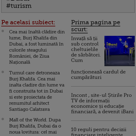
#turism
Pe acelasi subiect:
Prima pagina pe
scurt:
Cea mai înaltă clădire din
lume, Burj Khalifa din
Invață să ții
Dubai, a fost luminată în
sub control
cheltuielile
culorile steagului
de sărbători.
României, de Ziua
Cum
Națională
funcționează cardul de
Turnul care detroneaza
cumpărături
Burj Khalifa. Cea mai
inalta cladire din lume va
fi construita tot in Dubai
Incont , site-ul Știrile Pro
si este proiectata de
TV de informații
renumitul arhitect
economice și educație
Santiago Calatrava
financiară, a devenit iBani
Mall of the World. Dupa
Burj Khalifa, Dubai da o
10 reguli pentru decizii
noua lovitura: cel mai
financiare inteligente