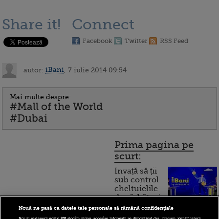
Share it!
Connect
Facebook
Twitter
RSS Feed
autor:
iBani
, 7 iulie 2014 09:54
Mai multe despre:
#Mall of the World
#Dubai
Prima pagina pe
scurt:
Invață să ții
sub control
cheltuielile
de sărbători.
Cum
Nouă ne pasă ca datele tale personale să rămână confidențiale
Noi și partenerii noștri
201
stocăm și/sau accesăm informații pe dispozitivul dvs., precum identificatorii