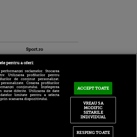
Sport.ro
ele pentru a oferi:
 performanței reclamelor. Stocarea
v. Utilizarea profilurilor pentru
ilurilor de conținut personalizat.
 personalizate. Crearea profilurilor
rmanței conținutului. Înțelegerea
ACCEPT TOATE
Salariul pe care îl va încasa
n surse diferite. Utilizarea de date
Marius Șumudică la CFR
 datelor limitate pentru a selecta
ldau din
Cluj
 prin scanarea dispozitivului.
 și
VREAU SA
 logodnica
Fotbalistul din Superliga
MODIFIC
 sunt
care l-a uimit pe Florin
SETARILE
ă criminală
Prunea: ”Extraordinar”
INDIVIDUAL
ntru
Nadia 50 | Nadia Comăneci,
ita lui,
dincolo de primul 10:
t tată!
momentul în care Europa a
RESPING TOATE
descoperit-o pe „Zeița de la
, Adela