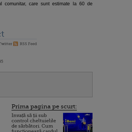
cul comunitar, care sunt estimate la 60 de
t
Twitter
RSS Feed
45
Prima pagina pe scurt:
Invață să ții sub
control cheltuielile
de sărbători. Cum
funcționează cardul