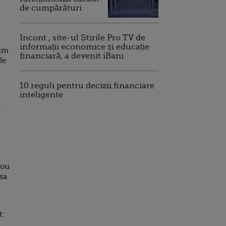
de cumpărături
Incont , site-ul Știrile Pro TV de
informații economice și educație
dum
financiară, a devenit iBani
le
10 reguli pentru decizii financiare
inteligente
.
rou
 sa
t: