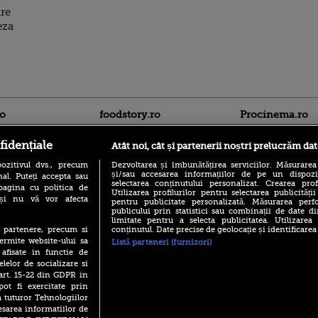
are
eza
ro
foodstory.ro
Procinema.ro
fidențiale
Atât noi, cât și partenerii noștri prelucrăm dat
ozitivul dvs., precum
Dezvoltarea și îmbunătățirea serviciilor. Măsurarea
și/sau accesarea informațiilor de pe un dispoziti
al. Puteți accepta sau
selectarea conținutului personalizat. Crearea prof
pagina cu politica de
Utilizarea profilurilor pentru selectarea publicității
i și nu vă vor afecta
pentru publicitate personalizată. Măsurarea perfo
publicului prin statistici sau combinații de date di
(P) Descoperă Lumea
limitate pentru a selecta publicitatea. Utilizarea
Nikolaj Coster-Wa
Evenimentelor din România
conținutul. Date precise de geolocație și identificarea
te partenere, precum si
Urzeala Tronurilor
cu Transilvania Events!
ermite website-ului sa
Annabelle Wallis,
Listă parteneri (furnizori)
lui Sebastian Stan,
 afisate in functie de
(P) Raku, gaming intens și o
prinși într-o curs
elelor de socializare si
pauză binemeritată cu...
pizza Guseppe
 art. 15-22 din GDPR in
Emoții intense pe
pot fi exercitate prin
Sebastian Stan! Iub
(P) Poți folosi bonurile de
a tuturor Tehnologiilor
Annabelle, l-a făcu
masă pentru a comanda
esarea informatiilor de
mâncare acasă? Lista
Din 14 septembrie