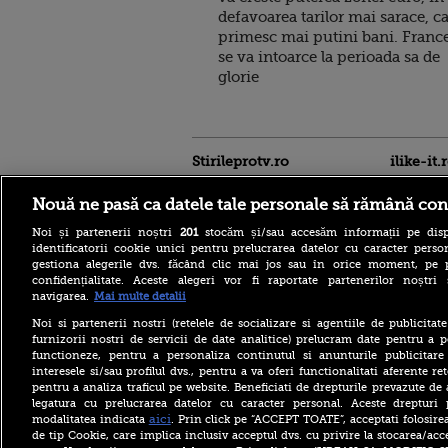
defavoarea tarilor mai sarace, c
primesc mai putini bani. Franc
se va intoarce la perioada sa de
glorie
Stirileprotv.ro
ilike-it.
Nouă ne pasă ca datele tale personale să rămână con
Noi și partenerii noștri
201
stocăm și/sau accesăm informații pe disp
identificatorii cookie unici pentru prelucrarea datelor cu caracter person
gestiona alegerile dvs. făcând clic mai jos sau în orice moment, pe 
confidențialitate. Aceste alegeri vor fi raportate partenerilor noștr
navigarea.
Mai multe detalii
Noi si partenerii nostri (retelele de socializare si agentiile de publicita
Care este mâncarea
furnizorii nostri de servicii de date analitice) prelucram date pentru a p
preferată a lui Florin
functioneze, pentru a personaliza continutul si anunturile publicitare
Dumitrescu. Juratul
interesele si/sau profilul dvs., pentru a va oferi functionalitati aferente ret
MastrerChef a vorbit despre
pentru a analiza traficul pe website. Beneficiati de drepturile prevazute de
începuturile în bucătărie
legatura cu prelucrarea datelor cu caracter personal. Aceste drepturi 
Horoscop 9 august 2026, cu
aici
modalitatea indicata
. Prin click pe “ACCEPT TOATE”, acceptati folosire
Neti Sandu. Încep să vină
de tip Cookie, care implica inclusiv acceptul dvs. cu privire la stocarea/acc
bani în cont