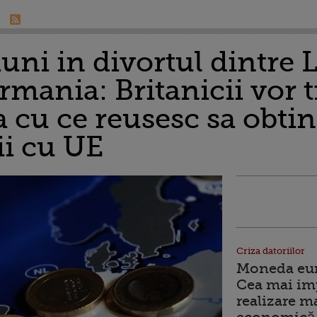
uni in divortul dintre 
rmania: Britanicii vor t
cu ce reusesc sa obtin
ii cu UE
Criza datoriilor
Moneda euro
Cea mai im
realizare m