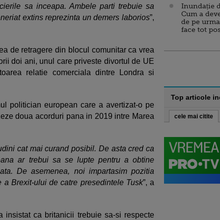
cierile sa inceapa. Ambele parti trebuie sa
Inundație d
Cum a deve
eriat extins reprezinta un demers laborios
”,
de pe urma
face tot po
ea de retragere din blocul comunitar ca vrea
rii doi ani, unul care priveste divortul de UE
toarea relatie comerciala dintre Londra si
Top articole i
ul politician european care a avertizat-o pe
izeze doua acorduri pana in 2019 intre Marea
cele mai citite
dini cat mai curand posibil. De asta cred ca
ana ar trebui sa se lupte pentru a obtine
nata. De asemenea, noi impartasim pozitia
e a Brexit-ului de catre presedintele Tusk
”, a
sistat ca britanicii trebuie sa-si respecte