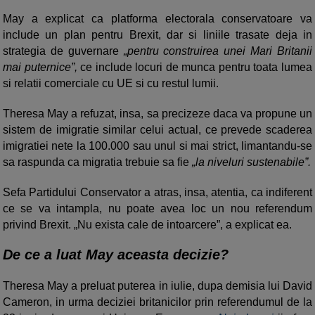
May a explicat ca platforma electorala conservatoare va
include un plan pentru Brexit, dar si liniile trasate deja in
strategia de guvernare
„pentru construirea unei Mari Britanii
mai puternice”,
ce include locuri de munca pentru toata lumea
si relatii comerciale cu UE si cu restul lumii.
Theresa May a refuzat, insa, sa precizeze daca va propune un
sistem de imigratie similar celui actual, ce prevede scaderea
imigratiei nete la 100.000 sau unul si mai strict, limantandu-se
sa raspunda ca migratia trebuie sa fie
„la niveluri sustenabile”.
Sefa Partidului Conservator a atras, insa, atentia, ca indiferent
ce se va intampla, nu poate avea loc un nou referendum
privind Brexit. „Nu exista cale de intoarcere”, a explicat ea.
De ce a luat May aceasta decizie?
Theresa May a preluat puterea in iulie, dupa demisia lui David
Cameron, in urma deciziei britanicilor prin referendumul de la