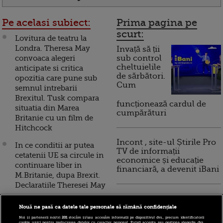
Pe acelasi subiect:
Prima pagina pe
scurt:
Lovitura de teatru la
Londra. Theresa May
Invață să ții
convoaca alegeri
sub control
cheltuielile
anticipate si critica
de sărbători.
opozitia care pune sub
Cum
semnul intrebarii
Brexitul. Tusk compara
funcționează cardul de
situatia din Marea
cumpărături
Britanie cu un film de
Hitchcock
Incont , site-ul Știrile Pro
In ce conditii ar putea
TV de informații
cetatenii UE sa circule in
economice și educație
continuare liber in
financiară, a devenit iBani
M.Britanie, dupa Brexit.
Declaratiile Theresei May
10 reguli pentru decizii
Brexitul poate incepe.
financiare inteligente
Nouă ne pasă ca datele tale personale să rămână confidențiale
Regina Elizabeth a II-a a
Noi și partenerii noștri
201
stocăm și/sau accesăm informații pe dispozitivul dvs., precum identificatorii
promulgat legea care
cookie unici pentru prelucrarea datelor cu caracter personal. Puteți accepta sau gestiona alegerile dvs.