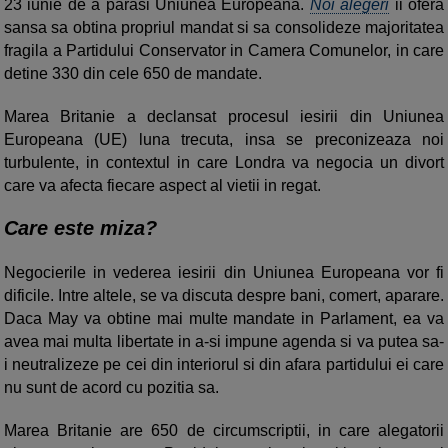
23 iunie de a parasi Uniunea Europeana.
Noi alegeri
ii ofera
sansa sa obtina propriul mandat si sa consolideze majoritatea
fragila a Partidului Conservator in Camera Comunelor, in care
detine 330 din cele 650 de mandate.
Marea Britanie a declansat procesul iesirii din Uniunea
Europeana (UE) luna trecuta, insa se preconizeaza noi
turbulente, in contextul in care Londra va negocia un divort
care va afecta fiecare aspect al vietii in regat.
Care este miza?
Negocierile in vederea iesirii din Uniunea Europeana vor fi
dificile. Intre altele, se va discuta despre bani, comert, aparare.
Daca May va obtine mai multe mandate in Parlament, ea va
avea mai multa libertate in a-si impune agenda si va putea sa-
i neutralizeze pe cei din interiorul si din afara partidului ei care
nu sunt de acord cu pozitia sa.
Marea Britanie are 650 de circumscriptii, in care alegatorii