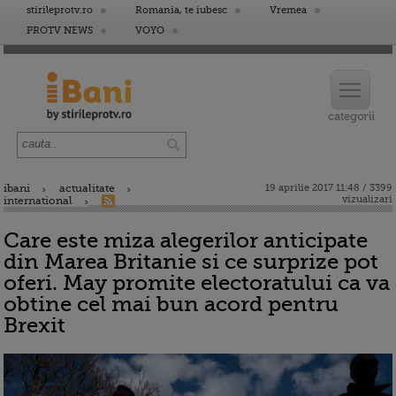
stirileprotv.ro
Romania, te iubesc
Vremea
PROTV NEWS
VOYO
ibani
actualitate
19 aprilie 2017 11:48 / 3399
vizualizari
international
Care este miza alegerilor anticipate
din Marea Britanie si ce surprize pot
oferi. May promite electoratului ca va
obtine cel mai bun acord pentru
Brexit