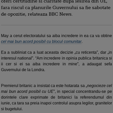
oferi certitudine si claritate dupa iesirea din UE,
fara riscul ca planurile Guvernului sa fie sabotate
de opozitie, relateaza BBC News.
May a cerut electoratului sa aiba incredere in ea ca va obtine
cel mai bun acord posibil cu blocul comunitar
.
Ea a subliniat ca a luat aceasta decizie „cu reticenta”, dar „in
interesul national”. “Am incredere in opinia publica britanica si
ii cer si ei sa aiba incredere in mine”, a adaugat sefa
Guvernului de la Londra.
Premierul britanic a insistat ca este hotarata sa „
negocieze cel
mai bun acord posibil cu UE
”, in special concentrandu-se pe
dorintele clare exprimate de britanici la referendumul din
iunie, ca tara sa preia inapoi controlul asupra legilor, granitelor
si bugetului.