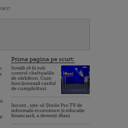
 08:17
Prima pagina pe scurt:
Invață să ții sub
n
control cheltuielile
e
de sărbători. Cum
funcționează cardul
de cumpărături
im
Incont , site-ul Știrile Pro TV de
informații economice și educație
financiară, a devenit iBani
ul