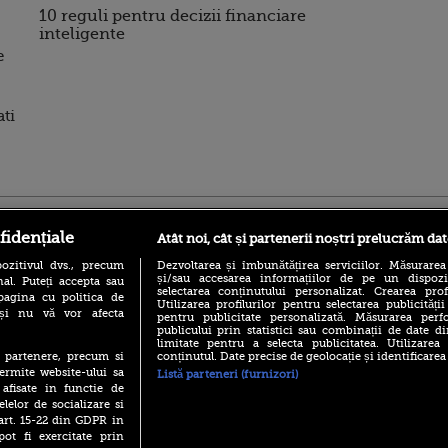
10 reguli pentru decizii financiare
inteligente
e
ati
ro
foodstory.ro
Procinema.ro
fidențiale
Atât noi, cât și partenerii noștri prelucrăm dat
ozitivul dvs., precum
Dezvoltarea și îmbunătățirea serviciilor. Măsurarea
și/sau accesarea informațiilor de pe un dispoziti
al. Puteți accepta sau
selectarea conținutului personalizat. Crearea prof
pagina cu politica de
Utilizarea profilurilor pentru selectarea publicității
i și nu vă vor afecta
pentru publicitate personalizată. Măsurarea perfo
publicului prin statistici sau combinații de date di
limitate pentru a selecta publicitatea. Utilizarea
conținutul. Date precise de geolocație și identificarea
te partenere, precum si
(P) Descoperă Lumea
Emoții intense pe
ermite website-ului sa
Listă parteneri (furnizori)
Evenimentelor din România
Sebastian Stan! Iub
 afisate in functie de
cu Transilvania Events!
Annabelle, l-a făcu
elelor de socializare si
(P) Raku, gaming intens și o
 art. 15-22 din GDPR in
Din 14 septembrie
pauză binemeritată cu...
pot fi exercitate prin
Popescu revine în 
pizza Guseppe