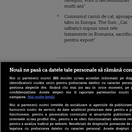
nereguli, vom fi decredibilizati
multi ani"
Consumul carnii de cal, aproap
tabu in Europa. The Sun: „Cai
salbatici supusi unor rele
tratamente in Romania, sacrific
pentru export”
Stirileprotv.ro
ilike-it.
Nouă ne pasă ca datele tale personale să rămână con
Noi și partenerii noștri
201
stocăm și/sau accesăm informații pe disp
identificatorii cookie unici pentru prelucrarea datelor cu caracter person
gestiona alegerile dvs. făcând clic mai jos sau în orice moment, pe 
confidențialitate. Aceste alegeri vor fi raportate partenerilor noștr
navigarea.
Mai multe detalii
Escrocheria „văduvelor
negre” ia amploare în Rusia.
Noi si partenerii nostri (retelele de socializare si agentiile de publicita
„Găsește-ți un soldat și când
furnizorii nostri de servicii de date analitice) prelucram date pentru a p
va fi ucis vei primi 8
functioneze, pentru a personaliza continutul si anunturile publicitare
milioane de ruble”
interesele si/sau profilul dvs., pentru a va oferi functionalitati aferente ret
pentru a analiza traficul pe website. Beneficiati de drepturile prevazute de
Aflat în SUA, ministrul
britanic de Externe a evitat
legatura cu prelucrarea datelor cu caracter personal. Aceste drepturi 