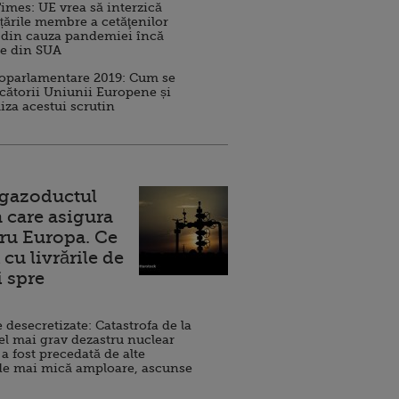
imes: UE vrea să interzică
 țările membre a cetăţenilor
 din cauza pandemiei încă
ve din SUA
roparlamentare 2019: Cum se
cătorii Uniunii Europene și
iza acestui scrutin
 gazoductul
 care asigura
ru Europa. Ce
cu livrările de
i spre
esecretizate: Catastrofa de la
el mai grav dezastru nuclear
 a fost precedată de alte
de mai mică amploare, ascunse