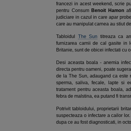
francezi in acest weekend, scrie pub
pentru Consum
Benoit Hamon
af
judiciare in cazul in care apar prob
care au manipulat carnea au stiut de
Tabloidul
The Sun
titreaza ca an
furnizarea carnii de cal gasite in
Britanie, sunt de obicei infectati cu
Desi aceasta boala - anemia infec
directa pentru oameni, poate sugera
de la The Sun, adaugand ca este ra
sperma, saliva, fecale, lapte si 
tratament pentru aceasta boala, a
febra de malstina, ea putand fi transm
Potrivit tabloidului, proprietarii bri
suspecteaza o infectare a cailor lor.
dupa ce au fost diagnosticati, in oc