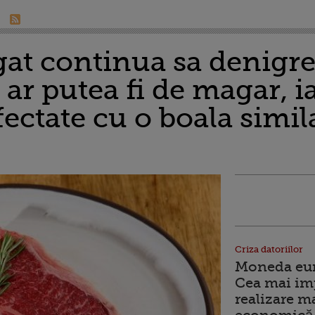
gat continua sa denigr
 ar putea fi de magar, i
nfectate cu o boala simil
Criza datoriilor
Moneda euro
Cea mai im
realizare m