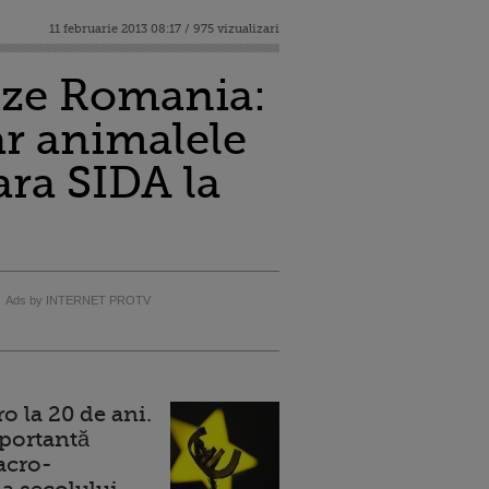
11 februarie 2013 08:17 / 975 vizualizari
eze Romania:
ar animalele
ara SIDA la
Ads by INTERNET PROTV
 la 20 de ani.
portantă
acro-