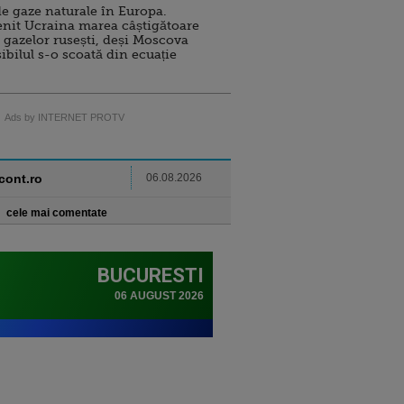
e gaze naturale în Europa.
nit Ucraina marea câștigătoare
 gazelor rusești, deși Moscova
sibilul s-o scoată din ecuație
Ads by INTERNET PROTV
ncont.ro
06.08.2026
cele mai comentate