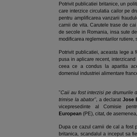
Potrivit publicatiei britanice, un pol
care interzice circulatia cailor pe 
pentru amplificarea vanzarii fraud
carnii de vita. Carutele trase de ca
de secole in Romania, insa sute de
modificarea reglementarilor rutiere, 
Potrivit publicatiei, aceasta lege a
pusa in aplicare recent, interzicand 
ceea ce a condus la aparitia aces
domeniul industriei alimentare franc
"
Caii au fost interzisi pe drumurile
trimise la abator"
, a declarat
Jose 
vicepresedinte al Comisie pent
European
(PE), citat, de asemenea,
Dupa ce cazul carnii de cal a fost 
britanica, scandalul a inceput sa fie 