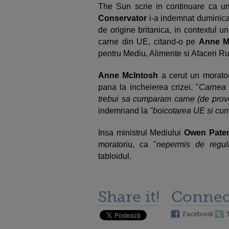
The Sun scrie in continuare ca un
Conservator
i-a indemnat duminica
de origine britanica, in contextul u
carne din UE, citand-o pe
Anne M
pentru Mediu, Alimente si Afaceri Ru
Anne McIntosh
a cerut un morato
pana la incheierea crizei. "
Carnea n
trebui sa cumparam carne (de prove
indemnand la
"boicotarea UE si cump
Insa ministrul Mediului
Owen Pate
moratoriu, ca "
nepermis de regul
tabloidul.
Share it!
Connec
Facebook