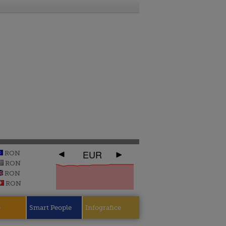
EUR
RON
RON
RON
RON
e
Smart People
Infografice