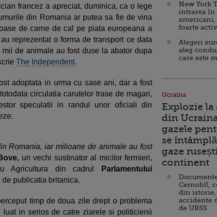
New York T
itician francez a apreciat, duminica, ca o lege
intrarea în
drumurile din Romania ar putea sa fie de vina
americani,
foarte acti
uloase de carne de cal pe piata europeana a
i au reprezentat o forma de transport ce data
Alegeri eu
aleg condu
 mii de animale au fost duse la abator dupa
care este m
scrie
The Independent
.
 fost adoptata in urma cu sase ani, dar a fost
totodata circulatia carutelor trase de magari,
Ucraina
tor speculatii in randul unor oficiali din
Explozie la
eze.
din Ucraina
gazele pent
se întâmplă 
 din Romania, iar milioane de animale au fost
gaze ruseșt
Bove,
un vechi sustinator al micilor fermieri,
continent
ru Agricultura din cadrul
Parlamentului
Documente d
 de publicatia britanica.
Cernobîl, c
din istorie,
accidente 
perceput timp de doua zile drept o problema
de URSS
luat in serios de catre ziarele si politicienii