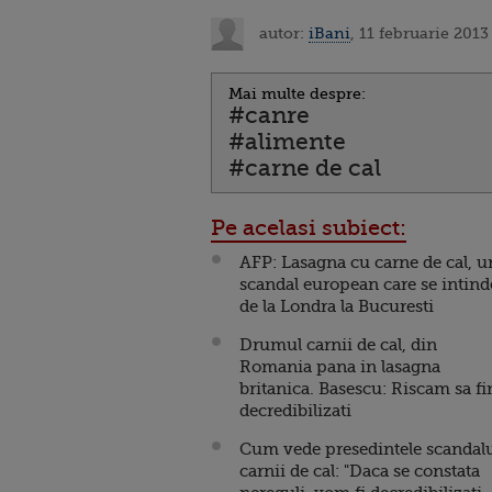
autor:
iBani
, 11 februarie 2013
Mai multe despre:
#canre
#alimente
#carne de cal
Pe acelasi subiect:
AFP: Lasagna cu carne de cal, u
scandal european care se intind
de la Londra la Bucuresti
Drumul carnii de cal, din
Romania pana in lasagna
britanica. Basescu: Riscam sa f
decredibilizati
Cum vede presedintele scandal
carnii de cal: "Daca se constata