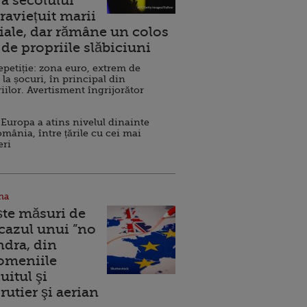
a secolului
raviețuit marii
ale, dar rămâne un colos
de propriile slăbiciuni
repetiție: zona euro, extrem de
 la șocuri, în principal din
iilor. Avertisment îngrijorător
Europa a atins nivelul dinainte
omânia, între țările cu cei mai
eri
na
ște măsuri de
 cazul unui ”no
ndra, din
Domeniile
uitul şi
rutier şi aerian