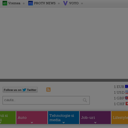
Vremea
PROTV NEWS
VOYO
1 EUR
1 USD
1 GBP
1 CHF
i si
Tehnologie si
Auto
Job-uri
Lifestyl
i
media