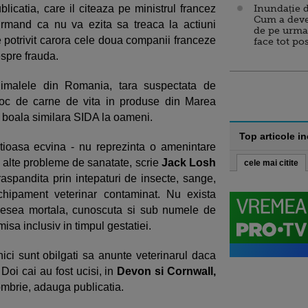
licatia, care il citeaza pe ministrul francez
Inundație d
Cum a deve
irmand ca nu va ezita sa treaca la actiuni
de pe urma
e potrivit carora cele doua companii franceze
face tot po
spre frauda.
imalele din Romania, tara suspectata de
 loc de carne de vita in produse din Marea
 o boala similara SIDA la oameni.
Top articole i
tioasa ecvina - nu reprezinta o amenintare
 alte probleme de sanatate, scrie
Jack Losh
cele mai citite
spandita prin intepaturi de insecte, sange,
echipament veterinar contaminat. Nu exista
desea mortala, cunoscuta si sub numele de
isa inclusiv in timpul gestatiei.
tanici sunt obilgati sa anunte veterinarul daca
 Doi cai au fost ucisi, in
Devon si Cornwall,
tombrie, adauga publicatia.