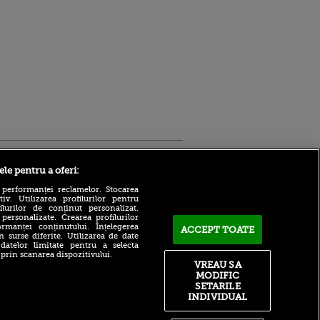
Sport.ro
ele pentru a oferi:
 performanței reclamelor. Stocarea
v. Utilizarea profilurilor pentru
ilurilor de conținut personalizat.
 personalizate. Crearea profilurilor
rmanței conținutului. Înțelegerea
ACCEPT TOATE
n surse diferite. Utilizarea de date
 datelor limitate pentru a selecta
Adrian Mihalcea, discurs
 prin scanarea dispozitivului.
incredibil înainte de UTA -
VREAU SA
ntru
Rapid: „Acest criminal a
MODIFIC
ita lui,
omorât vreo șase oameni”
t tată!
SETARILE
Surpriză în UCL! Aarhus a
INDIVIDUAL
, Adela
oprit parcursul perfect al
rol
revelației din preliminarii