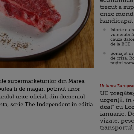
economică 
trecut a sup
crize mondi
handicapat 
Istorie cu 
vulnerabilă
cauza dator
de la BCE
Șomajul în 
de criză. R
puțini șom
rile supermarketurilor din Marea
Uniunea Europea
putea fi de magar, potrivit unor
UE pregăte
 randul unor oficiali din domeniul
urgență, în
nta, scrie The Independent in editia
deal” cu Lo
ianuarie. 
vizate: pesc
transportul 