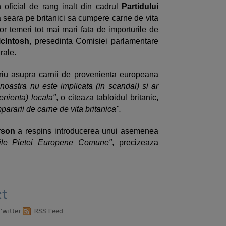
 oficial de rang inalt din cadrul
Partidului
 seara pe britanici sa cumpere carne de vita
nor temeri tot mai mari fata de importurile de
cIntosh
, presedinta Comisiei parlamentare
rale.
riu asupra carnii de provenienta europeana
oastra nu este implicata (in scandal) si ar
nienta) locala"
, o citeaza tabloidul britanic,
ararii de carne de vita britanica".
rson
a respins introducerea unui asemenea
ile Pietei Europene Comune"
, precizeaza
t
Twitter
RSS Feed