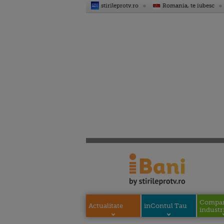
stirileprotv.ro
Romania, te iubesc
Compani
Actualitate
inContul Tau
industri