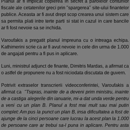
Planul ar fi implicat copierea in secret a parolelor conturilor
fiscale ale cetatenilor greci prin "spargerea" site-ului finantelor
publice. Aceasta ar fi avut drept scop crearea unui sistem care
sa permita plati intre terte parti si stat in cazul in care bancile
ar fi fost nevoie sa se inchida.
Varoufakis a pregatit planul impreuna cu o intreaga echipa.
Kathimerini scrie ca ar fi avut nevoie in cele din urma de 1.000
de angajati pentru a fi pus in aplicare.
Luni, ministrul adjunct de finante, Dimitris Mardas, a afirmat ca
o astfel de propunere nu a fost niciodata discutata de guvern.
Potrivit extraselor transcrierii videoconferintei, Varoufakis a
afirmat ca
"Tsipras, inainte de a deveni prim ministru, inainte
de a castiga alegerile din ianuarie, mi-a dat unda verde pentru
a veni cu un plan B. Planul a fost mai mult sau mai putin
complet: Am pus la punct un plan B, insa dificultatea a fost de
ajunge de la cinci persoane care lucrau la acest plan la 1.000
de persoane care ar trebui sa-l puna in aplicare. Pentru asta