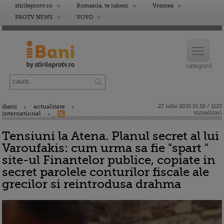
stirileprotv.ro
Romania, te iubesc
Vremea
PROTV NEWS
VOYO
ibani
actualitate
27 iulie 2015 15:18 / 1123
vizualizari
international
Tensiuni la Atena. Planul secret al lui
Varoufakis: cum urma sa fie "spart "
site-ul Finantelor publice, copiate in
secret parolele conturilor fiscale ale
grecilor si reintrodusa drahma