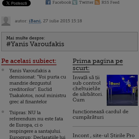
Facebook
Twitter
RSS Feed
autor:
iBani
, 27 iulie 2015 15:18
Mai multe despre:
#Yanis Varoufakis
Pe acelasi subiect:
Prima pagina pe
scurt:
Yanis Varoufakis a
demisionat: "Voi purta cu
Invață să ții
mandrie dezgustul
sub control
cheltuielile
creditorilor". Euclid
de sărbători.
Tsakalotos, noul ministru
Cum
grec al finantelor
funcționează cardul de
Tsipras: NU la
cumpărături
referendum nu este fata
de Europa, ci o
respingere a santajului.
Incont , site-ul Știrile Pro
Eurogrup: Declaratiile lui