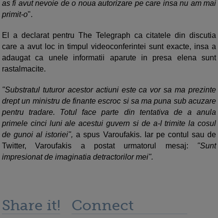
as fi avut nevoie de o noua autorizare pe care insa nu am mai
primit-o
".
El a declarat pentru The Telegraph ca citatele din discutia
care a avut loc in timpul videoconferintei sunt exacte, insa a
adaugat ca unele informatii aparute in presa elena sunt
rastalmacite.
"Substratul tuturor acestor actiuni este ca vor sa ma prezinte
drept un ministru de finante escroc si sa ma puna sub acuzare
pentru tradare. Totul face parte din tentativa de a anula
primele cinci luni ale acestui guvern si de a-l trimite la cosul
de gunoi al istoriei",
a spus Varoufakis. Iar pe contul sau de
Twitter, Varoufakis a postat urmatorul mesaj:
"Sunt
impresionat de imaginatia detractorilor mei".
Share it!
Connect