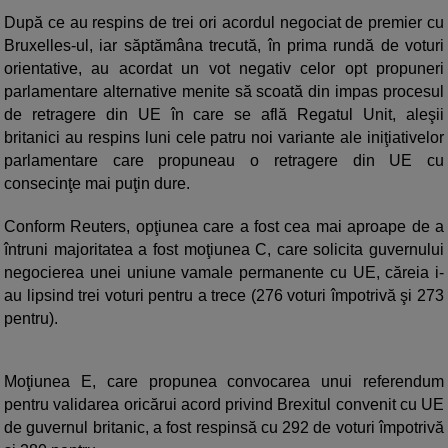
După ce au respins de trei ori acordul negociat de premier cu
Bruxelles-ul, iar săptămâna trecută, în prima rundă de voturi
orientative, au acordat un vot negativ celor opt propuneri
parlamentare alternative menite să scoată din impas procesul
de retragere din UE în care se află Regatul Unit, aleşii
britanici au respins luni cele patru noi variante ale iniţiativelor
parlamentare care propuneau o retragere din UE cu
consecinţe mai puţin dure.
Conform Reuters, opţiunea care a fost cea mai aproape de a
întruni majoritatea a fost moţiunea C, care solicita guvernului
negocierea unei uniune vamale permanente cu UE, căreia i-
au lipsind trei voturi pentru a trece (276 voturi împotrivă şi 273
pentru).
Moţiunea E, care propunea convocarea unui referendum
pentru validarea oricărui acord privind Brexitul convenit cu UE
de guvernul britanic, a fost respinsă cu 292 de voturi împotrivă