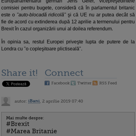
Europarlamentarul german Jens Geier, vicepreşedintele
comisiei pentru bugete, consideră că în parlamentul britanic
este o
"auto-blocadă ridicolă"
şi că UE nu ar putea decât să
fie de acord cu extinderea după 12 aprilie a termenului pentru
Brexit în cazul organizării unui al doilea referendum.
În opinia sa, restul Europei priveşte lupta de putere de la
Londra cu "o copleşitoare plictiseală".
Share it!
Connect
Facebook
Twitter
RSS Feed
autor:
iBani
, 2 aprilie 2019 07:40
Mai multe despre:
#Brexit
#Marea Britanie