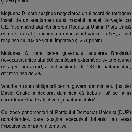
şi 280 pentru.
Moţiunea D, care susţinea negocierea unui acord de retragere
însoţit de un aranjament după modelul relaţiei Norvegiei cu
UE, însemnând atât rămânerea Regatului Unit în Piaţa Unică
europeană cât şi încheierea unui acord vamal cu UE, a fost
respinsă cu 282 de voturi împotrivă şi 261 pentru.
Moţiunea G, care cerea guvernului anularea Brexitului
(revocarea articolului 50) ca măsură extremă de evitare a unei
retrageri fără acord, a fost susţinută de 184 de parlamentari,
dar respinsă de 293.
Voturile nu sunt obligatorii pentru guvern, dar ministrul justiţiei
David Gauke a declarat duminică că trebuie "să se ia în
considerare foarte atent voinţa parlamentului".
Cei zece parlamentari ai Partidului Democrat Unionist (DUP)
nord-irlandez, care susţine executivul britanic, au votat
împotriva celor patru alternative.