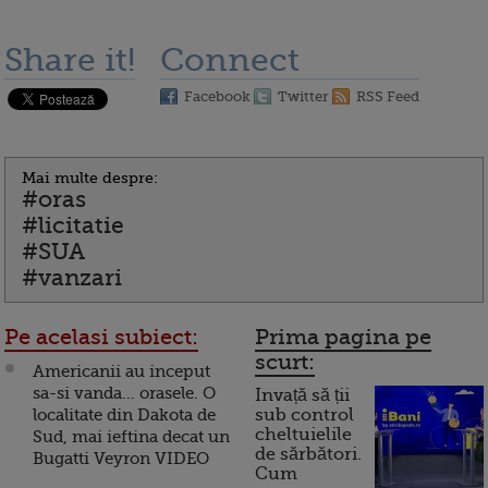
Share it!
Connect
Facebook
Twitter
RSS Feed
Mai multe despre:
#oras
#licitatie
#SUA
#vanzari
Pe acelasi subiect:
Prima pagina pe
scurt:
Americanii au inceput
sa-si vanda… orasele. O
Invață să ții
localitate din Dakota de
sub control
cheltuielile
Sud, mai ieftina decat un
de sărbători.
Bugatti Veyron VIDEO
Cum