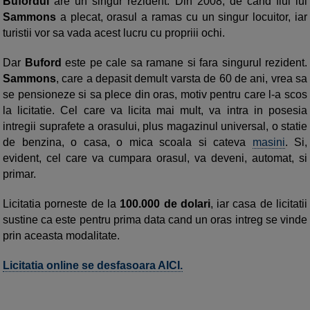
Bufordul
are un singur rezident. Din 2008, de cand fiul lui
Sammons
a plecat, orasul a ramas cu un singur locuitor, iar
turistii vor sa vada acest lucru cu propriii ochi.
Dar
Buford
este pe cale sa ramane si fara singurul rezident.
Sammons
, care a depasit demult varsta de 60 de ani, vrea sa
se pensioneze si sa plece din oras, motiv pentru care l-a scos
la licitatie. Cel care va licita mai mult, va intra in posesia
intregii suprafete a orasului, plus magazinul universal, o statie
de benzina, o casa, o mica scoala si cateva
masini
. Si,
evident, cel care va cumpara orasul, va deveni, automat, si
primar.
Licitatia porneste de la
100.000 de dolari
, iar casa de licitatii
sustine ca este pentru prima data cand un oras intreg se vinde
prin aceasta modalitate.
Licitatia online se desfasoara AICI.