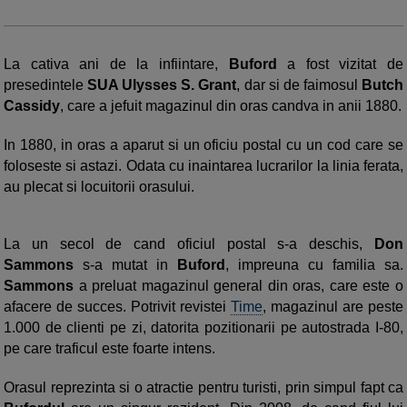
La cativa ani de la infiintare,
Buford
a fost vizitat de
presedintele
SUA Ulysses S. Grant
, dar si de faimosul
Butch
Cassidy
, care a jefuit magazinul din oras candva in anii 1880.
In 1880, in oras a aparut si un oficiu postal cu un cod care se
foloseste si astazi. Odata cu inaintarea lucrarilor la linia ferata,
au plecat si locuitorii orasului.
La un secol de cand oficiul postal s-a deschis,
Don
Sammons
s-a mutat in
Buford
, impreuna cu familia sa.
Sammons
a preluat magazinul general din oras, care este o
afacere de succes. Potrivit revistei
Time
, magazinul are peste
1.000 de clienti pe zi, datorita pozitionarii pe autostrada I-80,
pe care traficul este foarte intens.
Orasul reprezinta si o atractie pentru turisti, prin simpul fapt ca