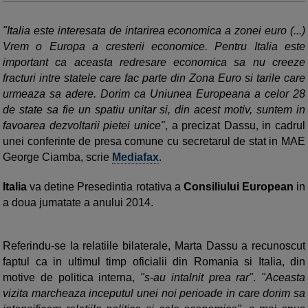
"Italia este interesata de intarirea economica a zonei euro (...)
Vrem o Europa a cresterii economice. Pentru Italia este
important ca aceasta redresare economica sa nu creeze
fracturi intre statele care fac parte din Zona Euro si tarile care
urmeaza sa adere. Dorim ca Uniunea Europeana a celor 28
de state sa fie un spatiu unitar si, din acest motiv, suntem in
favoarea dezvoltarii pietei unice"
, a precizat Dassu, in cadrul
unei conferinte de presa comune cu secretarul de stat in MAE
George Ciamba, scrie
Mediafax
.
Italia
va detine Presedintia rotativa a
Consiliului European
in
a doua jumatate a anului 2014.
Referindu-se la relatiile bilaterale, Marta Dassu a recunoscut
faptul ca in ultimul timp oficialii din Romania si Italia, din
motive de politica interna,
"s-au intalnit prea rar"
.
"Aceasta
vizita marcheaza inceputul unei noi perioade in care dorim sa