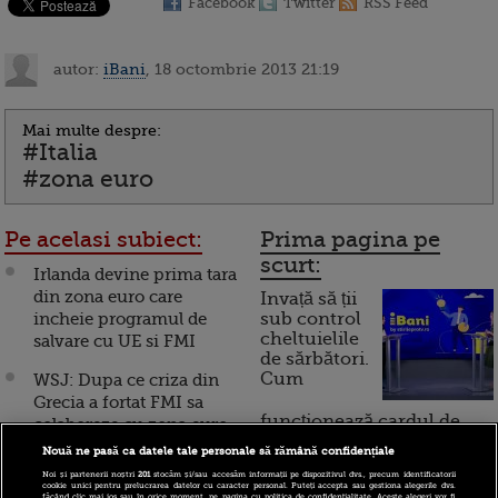
Facebook
Twitter
RSS Feed
autor:
iBani
, 18 octombrie 2013 21:19
Mai multe despre:
#Italia
#zona euro
Pe acelasi subiect:
Prima pagina pe
scurt:
Irlanda devine prima tara
din zona euro care
Invață să ții
incheie programul de
sub control
cheltuielile
salvare cu UE si FMI
de sărbători.
Cum
WSJ: Dupa ce criza din
Grecia a fortat FMI sa
funcționează cardul de
colaboreze cu zona euro,
cumpărături
acum se intrevede
Nouă ne pasă ca datele tale personale să rămână confidențiale
divortul
Noi și partenerii noștri
201
stocăm și/sau accesăm informații pe dispozitivul dvs., precum identificatorii
cookie unici pentru prelucrarea datelor cu caracter personal. Puteți accepta sau gestiona alegerile dvs.
făcând clic mai jos sau în orice moment, pe pagina cu politica de confidențialitate. Aceste alegeri vor fi