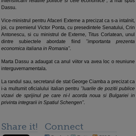
intensificam relatiile politice si cele economice",
a mai spus
Dassu.
Vice-ministrul pentru Afaceri Externe a precizat ca s-a intalnit,
joi, cu premierul Victor Ponta, cu presedintele Senatului, Crin
Antonescu, si cu ministrul de Externe, Titus Corlatean, unul
dintre subiectele abordate fiind
"importanta prezenta
economica italiana in Romania".
Marta Dassu a adaugat ca anul viitor va avea loc o reuniune
interguvernamentala.
La randul sau, secretarul de stat George Ciamba a precizat ca
i-a multumit oficialului italian pentru
"luarile de pozitii publice
vizavi de sprijinul pe care ni-l acorda noua si Bulgariei in
privinta integrarii in Spatiul Schengen".
Share it!
Connect