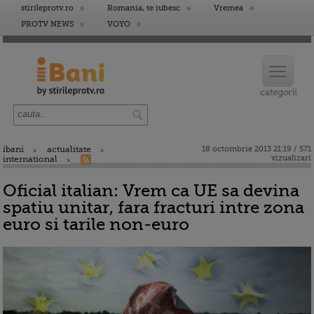
stirileprotv.ro
Romania, te iubesc
Vremea
PROTV NEWS
VOYO
ibani
actualitate
18 octombrie 2013 21:19 / 571
vizualizari
international
Oficial italian: Vrem ca UE sa devina
spatiu unitar, fara fracturi intre zona
euro si tarile non-euro