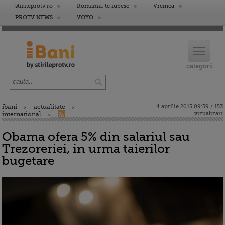
stirileprotv.ro
Romania, te iubesc
Vremea
PROTV NEWS
VOYO
ibani
actualitate
4 aprilie 2013 09:39 / 153
vizualizari
international
Obama ofera 5% din salariul sau
Trezoreriei, in urma taierilor
bugetare