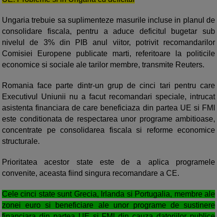
Ungaria trebuie sa suplimenteze masurile incluse in planul de
consolidare fiscala, pentru a aduce deficitul bugetar sub
nivelul de 3% din PIB anul viitor, potrivit recomandarilor
Comisiei Europene publicate marti, referitoare la politicile
economice si sociale ale tarilor membre, transmite Reuters.
Romania face parte dintr-un grup de cinci tari pentru care
Executivul Uniunii nu a facut recomandari speciale, intrucat
asistenta financiara de care beneficiaza din partea UE si FMI
este conditionata de respectarea unor programe ambitioase,
concentrate pe consolidarea fiscala si reforme economice
structurale.
Prioritatea acestor state este de a aplica programele
convenite, aceasta fiind singura recomandare a CE.
Cele cinci state sunt Grecia, Irlanda si Portugalia, membre ale
zonei euro si beneficiare ale unor programe de sustinere
financiara din partea UE si FMI din cauza datoriilor publice