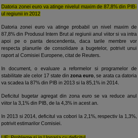
Datoria zonei euro va atinge nivelul maxim de 87,8% din PIB-
ul regiunii in 2012
Datoria zonei euro va atinge probabil un nivel maxim de
87,8% din Produsul Intern Brut al regiunii anul viitor si va intra
apoi pe o panta descendenta, daca tarile membre vor
respecta planurile de consolidare a bugetelor, potrivit unui
raport al Comisiei Europene, citat de Reuters.
In document, o evaluare a reformelor si programelor de
stabilitate ale celor 17 state din
zona euro
, se arata ca datoria
va scadea la 87% din PIB in 2013 si la 85,1% in 2014.
Deficitul bugetar agregat din zona euro se va reduce anul
viitor la 3,1% din PIB, de la 4,3% in acest an.
In 2013 si 2014, deficitul va cobori la 2,1%, respectiv la 1,3%,
potrivit estimarilor Comisiei.
UE: Probleme si in Ungaria cu deficitul