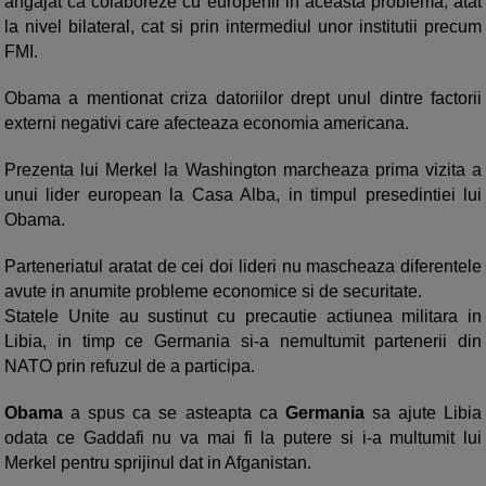
angajat ca colaboreze cu europenii in aceasta problema, atat
la nivel bilateral, cat si prin intermediul unor institutii precum
FMI.
Obama a mentionat criza datoriilor drept unul dintre factorii
externi negativi care afecteaza economia americana.
Prezenta lui Merkel la Washington marcheaza prima vizita a
unui lider european la Casa Alba, in timpul presedintiei lui
Obama.
Parteneriatul aratat de cei doi lideri nu mascheaza diferentele
avute in anumite probleme economice si de securitate.
Statele Unite au sustinut cu precautie actiunea militara in
Libia, in timp ce Germania si-a nemultumit partenerii din
NATO prin refuzul de a participa.
Obama
a spus ca se asteapta ca
Germania
sa ajute Libia
odata ce Gaddafi nu va mai fi la putere si i-a multumit lui
Merkel pentru sprijinul dat in Afganistan.