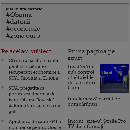
Mai multe despre:
#Obama
#datorii
#economie
#zona euro
Pe acelasi subiect:
Prima pagina pe
scurt:
Obama a gasit vinovatii
pentru incetinirea
Invață să ții
recuperarii economice a
sub control
cheltuielile
SUA: Japonia si Europa
de sărbători.
Cum
SUA, pregatite sa
porneasca tiparnita de
funcționează cardul de
bani. Obama "loveste"
cumpărături
datoriile tarii cu crosa de
golf
Incont , site-ul Știrile Pro
Aprobarea de catre FMI a
TV de informații
noii transe pentru Grecia