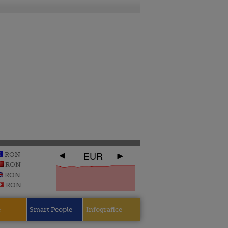
EUR
RON
RON
RON
RON
e
Smart People
Infografice