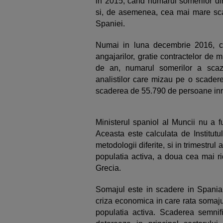
in 2015, cand numarul somerilor d
si, de asemenea, cea mai mare scad
Spaniei.
Numai in luna decembrie 2016, ca
angajarilor, gratie contractelor de 
de an, numarul somerilor a scaz
analistilor care mizau pe o scader
scaderea de 55.790 de persoane inr
Ministerul spaniol al Muncii nu a fu
Aceasta este calculata de Institutu
metodologii diferite, si in trimestrul 
populatia activa, a doua cea mai r
Grecia.
Somajul este in scadere in Spania
criza economica in care rata somaju
populatia activa. Scaderea semni