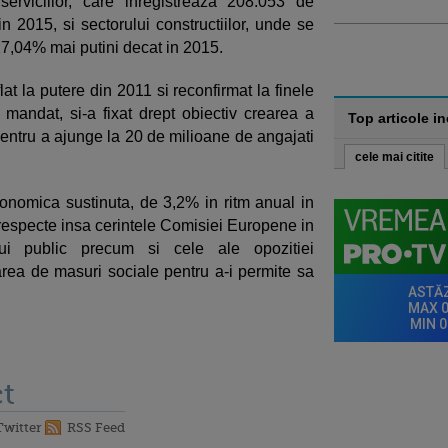
serviciilor, care inregistreaza 208.053 de
n 2015, si sectorului constructiilor, unde se
17,04% mai putini decat in 2015.
at la putere din 2011 si reconfirmat la finele
 mandat, si-a fixat drept obiectiv crearea a
Top articole i
ntru a ajunge la 20 de milioane de angajati
cele mai citite
nomica sustinuta, de 3,2% in ritm anual in
sa respecte insa cerintele Comisiei Europene in
lui public precum si cele ale opozitiei
tarea de masuri sociale pentru a-i permite sa
t
Twitter
RSS Feed