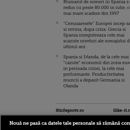
Numarul de someri in Spania s
redus cu peste 80.000 in iulie, 
mai mare scadere din 1997
“Cenusaresele” Europei incep s
si revina, dupa criza. Grecia si
Spania inregistreaza cele mai
scazute niveluri ale somajului d
ultimii ani
Spania si Irlanda, de la cele mai
“cazute” economii din zona eur
in perioada crizei, la cele mai
performante. Productivitatea
muncii a depasit Germania si
Olanda
Stirileprotv.ro
ilike-it.
Nouă ne pasă ca datele tale personale să rămână con