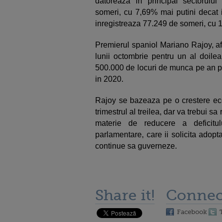
datoreaza in principal sectorului 
someri, cu 7,69% mai putini decat i
inregistreaza 77.249 de someri, cu 
Premierul spaniol Mariano Rajoy, afl
lunii octombrie pentru un al doilea
500.000 de locuri de munca pe an pe
in 2020.
Rajoy se bazeaza pe o crestere eco
trimestrul al treilea, dar va trebui 
materie de reducere a deficitu
parlamentare, care ii solicita adop
continue sa guverneze.
Share it!
Connec
Facebook