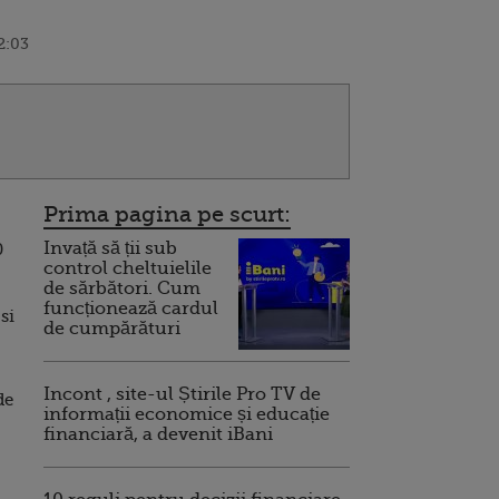
2:03
Prima pagina pe scurt:
Invață să ții sub
0
control cheltuielile
de sărbători. Cum
funcționează cardul
si
de cumpărături
Incont , site-ul Știrile Pro TV de
de
informații economice și educație
financiară, a devenit iBani