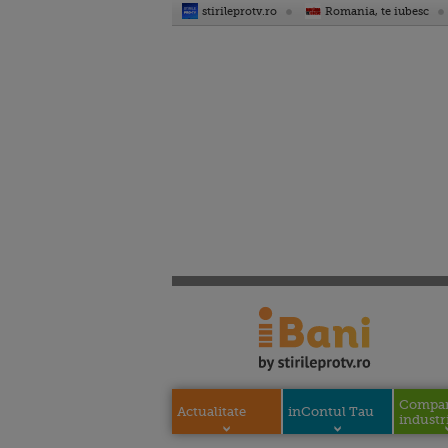
stirileprotv.ro
Romania, te iubesc
Compani
Actualitate
inContul Tau
industri