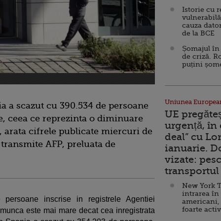
Istorie cu 
vulnerabilă
cauza dator
de la BCE
Șomajul în 
de criză. R
puțini șom
Uniunea Europea
a a scazut cu 390.534 de persoane
UE pregăte
e, ceea ce reprezinta o diminuare
urgență, în
 arata cifrele publicate miercuri de
deal” cu Lo
 transmite AFP, preluata de
ianuarie. 
vizate: pesc
transportul 
New York T
intrarea în
persoane inscrise in registrele Agentiei
americani,
foarte acti
 munca este mai mare decat cea inregistrata