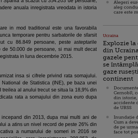
in Spania a scazut cu 354.203 de persoane,
Alegeri eu
aleg condu
ere anuala inregistrata vreodata in istoria
care este m
re in mod traditional este una favorabila
munca temporare pentru sarbatorile de sfarsit
Ucraina
ut cu 86.849 persoane, peste asteptarile
Explozie la
e de 50.000 de persoane, si mai mult decat
din Ucraina
egistrata in luna decembrie 2015.
gazele pent
se întâmplă 
gaze ruseșt
rnizat insa si cifrele privind rata somajului.
continent
l National de Statistica (INE), pe baza unei
Documente d
al treilea al anului trecut se situa la 18,9% din
Cernobîl, c
idicata rata a somajului din zona euro dupa
din istorie,
accidente 
de URSS
 incepand din 2013, dupa mai multi ani de
Inundație d
Cum a deve
lui a atins un nivel record de peste 26% din
de pe urma
ficativa a numarului de someri in 2016 se
face tot po