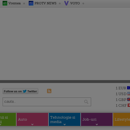
Vremea
PROTV NEWS
VOYO
1 EUR
1 USD
1 GBP
1 CHF
i si
Tehnologie si
Auto
Job-uri
Lifestyl
i
media