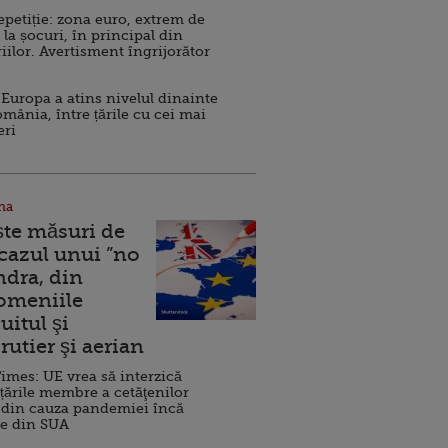
repetiție: zona euro, extrem de
 la șocuri, în principal din
iilor. Avertisment îngrijorător
Europa a atins nivelul dinainte
omânia, între țările cu cei mai
eri
na
ște măsuri de
 cazul unui ”no
ndra, din
Domeniile
uitul şi
rutier şi aerian
imes: UE vrea să interzică
 țările membre a cetăţenilor
 din cauza pandemiei încă
ve din SUA