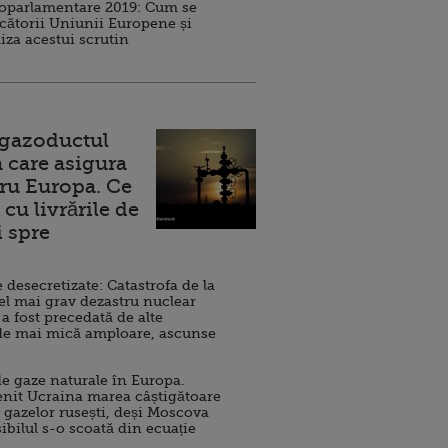
roparlamentare 2019: Cum se
cătorii Uniunii Europene și
iza acestui scrutin
 gazoductul
 care asigura
ru Europa. Ce
cu livrările de
i spre
esecretizate: Catastrofa de la
el mai grav dezastru nuclear
 a fost precedată de alte
de mai mică amploare, ascunse
e gaze naturale în Europa.
nit Ucraina marea câștigătoare
 gazelor rusești, deși Moscova
sibilul s-o scoată din ecuație