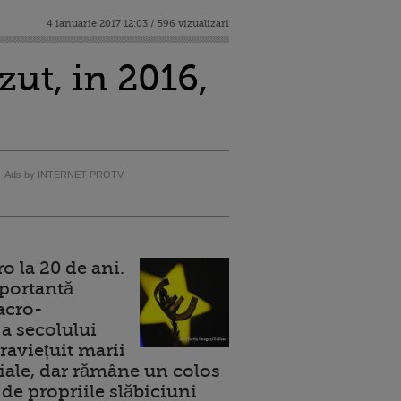
4 ianuarie 2017 12:03 / 596 vizualizari
ut, in 2016,
Ads by INTERNET PROTV
 la 20 de ani.
portantă
acro-
a secolului
raviețuit marii
ale, dar rămâne un colos
de propriile slăbiciuni