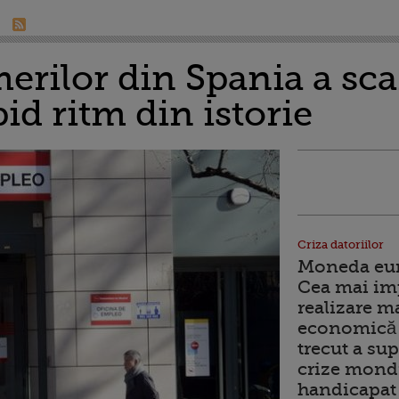
rilor din Spania a scaz
pid ritm din istorie
Criza datoriilor
Moneda euro
Cea mai im
realizare m
economică 
trecut a sup
crize mondi
handicapat 