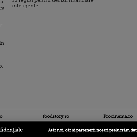
10 reguli pentru decizii financiare
-a
inteligente
cea
a-
in
o,
ro
foodstory.ro
Procinema.ro
fidențiale
Atât noi, cât și partenerii noștri prelucrăm dat