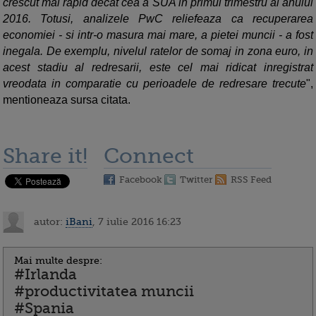
crescut mai rapid decat cea a SUA in primul trimestru al anului
2016. Totusi, analizele PwC reliefeaza ca recuperarea
economiei - si intr-o masura mai mare, a pietei muncii - a fost
inegala. De exemplu, nivelul ratelor de somaj in zona euro, in
acest stadiu al redresarii, este cel mai ridicat inregistrat
vreodata in comparatie cu perioadele de redresare trecute
",
mentioneaza sursa citata.
Share it!
Connect
Facebook
Twitter
RSS Feed
autor:
iBani
, 7 iulie 2016 16:23
Mai multe despre:
#Irlanda
#productivitatea muncii
#Spania