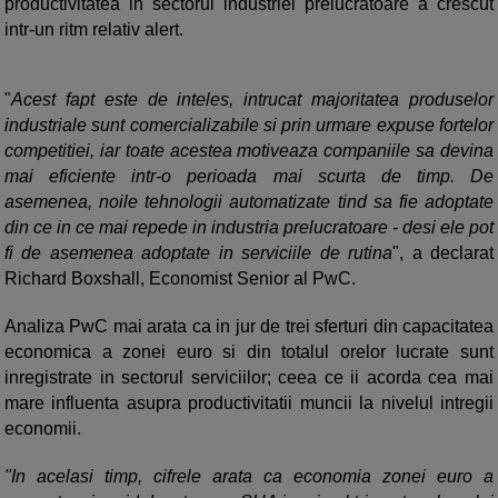
productivitatea in sectorul industriei prelucratoare a crescut
intr-un ritm relativ alert.
"
Acest fapt este de inteles, intrucat majoritatea produselor
industriale sunt comercializabile si prin urmare expuse fortelor
competitiei, iar toate acestea motiveaza companiile sa devina
mai eficiente intr-o perioada mai scurta de timp. De
asemenea, noile tehnologii automatizate tind sa fie adoptate
din ce in ce mai repede in industria prelucratoare - desi ele pot
fi de asemenea adoptate in serviciile de rutina
", a declarat
Richard Boxshall, Economist Senior al PwC.
Analiza PwC mai arata ca in jur de trei sferturi din capacitatea
economica a zonei euro si din totalul orelor lucrate sunt
inregistrate in sectorul serviciilor; ceea ce ii acorda cea mai
mare influenta asupra productivitatii muncii la nivelul intregii
economii.
"In acelasi timp, cifrele arata ca economia zonei euro a