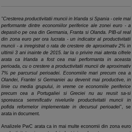
"Cresterea productivitatii muncii in Irlanda si Spania - cele mai
performante dintre economiilor periferice ale zonei euro - a
depasit-o pe cea din Germania, Franta si Olanda. PIB-ul real
din zona euro per ora lucrata - un indicator al productivitatii
muncii - a inregistrat o rata de crestere de aproximativ 2% in
ultimii 3 ani inainte de 2015. Iar la o privire mai atenta cifrele
arata ca Irlanda a fost cea mai performanta in aceasta
perioada, cu o crestere a productivitatii muncii de aproximativ
7% pe parcursul perioadei. Economiile mari precum cea a
Olandei, Frantei si Germaniei au devenit mai productive, in
linie cu media grupului, in vreme ce economiile periferice
precum cea a Portugaliei si Greciei nu au reusit sa-si
sporeasca semnificativ nivelurile productivitatii muncii in
pofida reformelor implementate in decursul perioadei
", se
arata in document.
Analizele PwC arata ca in mai multe economii din zona euro