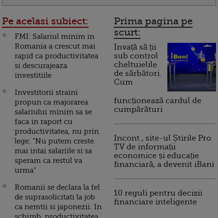
Pe acelasi subiect:
Prima pagina pe
scurt:
FMI: Salariul minim in
Romania a crescut mai
Invață să ții
rapid ca productivitatea
sub control
cheltuielile
si descurajeaza
de sărbători.
investitiile
Cum
Investitorii straini
funcționează cardul de
propun ca majorarea
cumpărături
salariului minim sa se
faca in raport cu
productivitatea, nu prin
Incont , site-ul Știrile Pro
lege: "Nu putem creste
TV de informații
mai intai salariile si sa
economice și educație
speram ca restul va
financiară, a devenit iBani
urma”
Romanii se declara la fel
10 reguli pentru decizii
de suprasolicitati la job
financiare inteligente
ca nemtii si japonezii. In
schimb, productivitatea