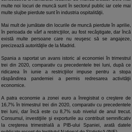
multe noi locuri de muncă sunt în sectorul public iar cele mai
multe slujbe pierdute sunt în industria ospitalităţii.
Mai mult de jumătate din locurile de muncă pierdute în aprilie,
în perioada de vârf a restricţiilor, au fost recâştigate, dar încă
există multe persoane care nu reuşesc să se angajeze,
precizează autorităţile de la Madrid.
Spania a raportat un avans istoric al economiei în trimestrul
trei din 2020, comparativ cu precedentele trei luni, după ce
ridicarea în iunie a restricţiilor impuse pentru a stopa
răspândirea pandemiei a permis redresarea activităţii
economice.
A patra economie a zonei euro a înregistrat o creştere de
16,7% în trimestrul trei din 2020, comparativ cu precedentele
trei luni, dar încă este cu 8,7% sub nivelul de anul trecut.
Consumul, investiţiile şi exporturile au contribuit semnificativ
la creşterea trimestrială a PIB-ului Spaniei, arată datele
publicate recent de Institutul Naţional de Statistică (INE).