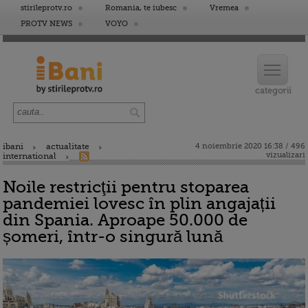
stirileprotv.ro
Romania, te iubesc
Vremea
PROTV NEWS
VOYO
ibani
actualitate
4 noiembrie 2020 16:38 / 496
vizualizari
international
Noile restricţii pentru stoparea
pandemiei lovesc în plin angajații
din Spania. Aproape 50.000 de
șomeri, într-o singură lună