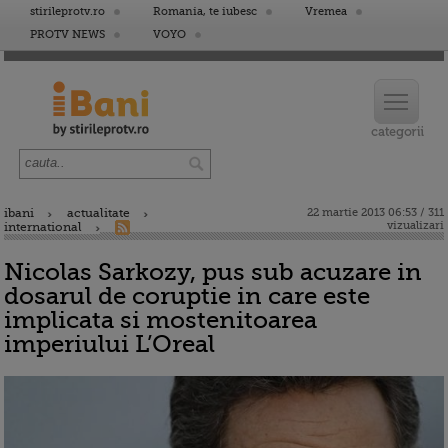
stirileprotv.ro
Romania, te iubesc
Vremea
PROTV NEWS
VOYO
ibani
actualitate
22 martie 2013 06:53 / 311
vizualizari
international
Nicolas Sarkozy, pus sub acuzare in
dosarul de coruptie in care este
implicata si mostenitoarea
imperiului L’Oreal