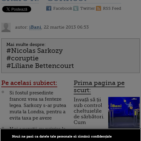
Facebook
Twitter
RSS Feed
autor:
iBani
, 22 martie 2013 06:53
Mai multe despre:
#Nicolas Sarkozy
#coruptie
#Liliane Bettencourt
Pe acelasi subiect:
Prima pagina pe
scurt:
Si fostul presedinte
francez vrea sa fenteze
Invață să ții
legea. Sarkozy s-ar putea
sub control
cheltuielile
muta la Londra, pentru a
de sărbători.
evita taxa pe avere
Cum
Noi acuzatii cu privire la
funcționează cardul de
o finantare a campaniei
Nouă ne pasă ca datele tale personale să rămână confidențiale
cumpărături