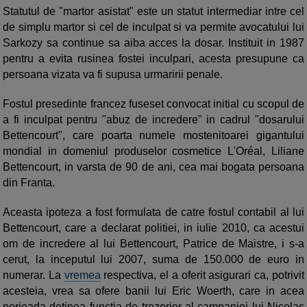
Statutul de "martor asistat" este un statut intermediar intre cel
de simplu martor si cel de inculpat si va permite avocatului lui
Sarkozy sa continue sa aiba acces la dosar. Instituit in 1987
pentru a evita rusinea fostei inculpari, acesta presupune ca
persoana vizata va fi supusa urmaririi penale.
Fostul presedinte francez fuseset convocat initial cu scopul de
a fi inculpat pentru "abuz de incredere" in cadrul "dosarului
Bettencourt", care poarta numele mostenitoarei gigantului
mondial in domeniul produselor cosmetice L'Oréal, Liliane
Bettencourt, in varsta de 90 de ani, cea mai bogata persoana
din Franta.
Aceasta ipoteza a fost formulata de catre fostul contabil al lui
Bettencourt, care a declarat politiei, in iulie 2010, ca acestui
om de incredere al lui Bettencourt, Patrice de Maistre, i s-a
cerut, la inceputul lui 2007, suma de 150.000 de euro in
numerar. La
vremea
respectiva, el a oferit asigurari ca, potrivit
acesteia, vrea sa ofere banii lui Eric Woerth, care in acea
perioada detinea functia de trezorier al campaniei lui Nicolas