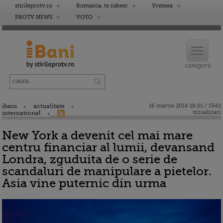
stirileprotv.ro
Romania, te iubesc
Vremea
PROTV NEWS
VOYO
ibani
actualitate
16 martie 2014 18:01 / 5542
vizualizari
international
New York a devenit cel mai mare
centru financiar al lumii, devansand
Londra, zguduita de o serie de
scandaluri de manipulare a pietelor.
Asia vine puternic din urma