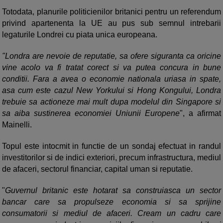
Totodata, planurile politicienilor britanici pentru un referendum
privind apartenenta la UE au pus sub semnul intrebarii
legaturile Londrei cu piata unica europeana.
"Londra are nevoie de reputatie, sa ofere siguranta ca oricine
vine acolo va fi tratat corect si va putea concura in bune
conditii. Fara a avea o economie nationala uriasa in spate,
asa cum este cazul New Yorkului si Hong Kongului, Londra
trebuie sa actioneze mai mult dupa modelul din Singapore si
sa aiba sustinerea economiei Uniunii Europene
", a afirmat
Mainelli.
Topul este intocmit in functie de un sondaj efectuat in randul
investitorilor si de indici exteriori, precum infrastructura, mediul
de afaceri, sectorul financiar, capital uman si reputatie.
"
Guvernul britanic este hotarat sa construiasca un sector
bancar care sa propulseze economia si sa sprijine
consumatorii si mediul de afaceri. Cream un cadru care