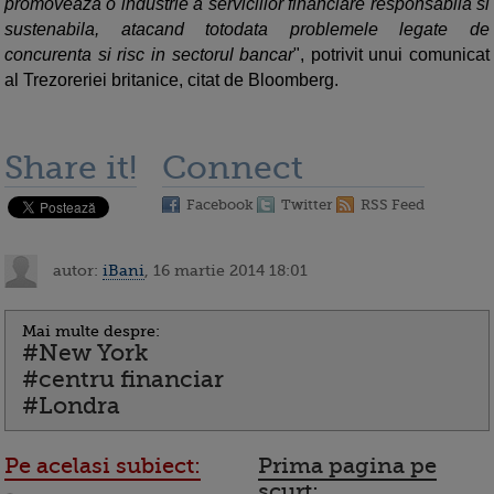
promoveaza o industrie a serviciilor financiare responsabila si
sustenabila, atacand totodata problemele legate de
concurenta si risc in sectorul bancar
", potrivit unui comunicat
al Trezoreriei britanice, citat de Bloomberg.
Share it!
Connect
Facebook
Twitter
RSS Feed
autor:
iBani
, 16 martie 2014 18:01
Mai multe despre:
#New York
#centru financiar
#Londra
Pe acelasi subiect:
Prima pagina pe
scurt: