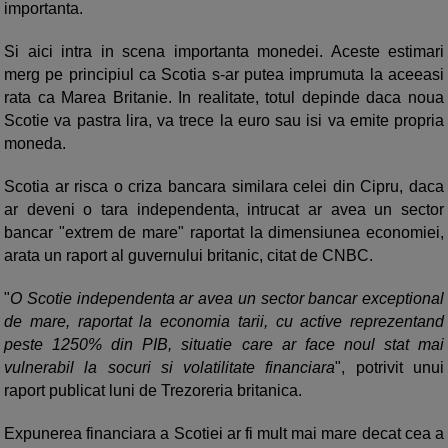
importanta.
Si aici intra in scena importanta monedei. Aceste estimari
merg pe principiul ca Scotia s-ar putea imprumuta la aceeasi
rata ca Marea Britanie. In realitate, totul depinde daca noua
Scotie va pastra lira, va trece la euro sau isi va emite propria
moneda.
Scotia ar risca o criza bancara similara celei din Cipru, daca
ar deveni o tara independenta, intrucat ar avea un sector
bancar "extrem de mare" raportat la dimensiunea economiei,
arata un raport al guvernului britanic, citat de CNBC.
"
O Scotie independenta ar avea un sector bancar exceptional
de mare, raportat la economia tarii, cu active reprezentand
peste 1250% din PIB, situatie care ar face noul stat mai
vulnerabil la socuri si volatilitate financiara
", potrivit unui
raport publicat luni de Trezoreria britanica.
Expunerea financiara a Scotiei ar fi mult mai mare decat cea a