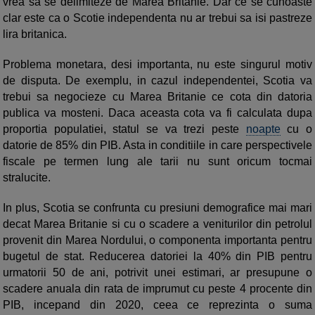
vrea sa se delimiteze de Marea Britanie. Dar ce se cunoaste
clar este ca o Scotie independenta nu ar trebui sa isi pastreze
lira britanica.
Problema monetara, desi importanta, nu este singurul motiv
de disputa. De exemplu, in cazul independentei, Scotia va
trebui sa negocieze cu Marea Britanie ce cota din datoria
publica va mosteni. Daca aceasta cota va fi calculata dupa
proportia populatiei, statul se va trezi peste
noapte
cu o
datorie de 85% din PIB. Asta in conditiile in care perspectivele
fiscale pe termen lung ale tarii nu sunt oricum tocmai
stralucite.
In plus, Scotia se confrunta cu presiuni demografice mai mari
decat Marea Britanie si cu o scadere a veniturilor din petrolul
provenit din Marea Nordului, o componenta importanta pentru
bugetul de stat. Reducerea datoriei la 40% din PIB pentru
urmatorii 50 de ani, potrivit unei estimari, ar presupune o
scadere anuala din rata de imprumut cu peste 4 procente din
PIB, incepand din 2020, ceea ce reprezinta o suma