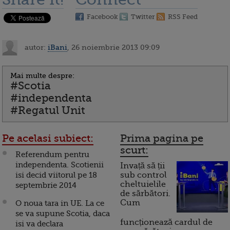
Facebook
Twitter
RSS Feed
autor:
iBani
, 26 noiembrie 2013 09:09
Mai multe despre:
#Scotia
#independenta
#Regatul Unit
Pe acelasi subiect:
Prima pagina pe
scurt:
Referendum pentru
independenta. Scotienii
Invață să ții
isi decid viitorul pe 18
sub control
cheltuielile
septembrie 2014
de sărbători.
Cum
O noua tara in UE. La ce
se va supune Scotia, daca
funcționează cardul de
isi va declara