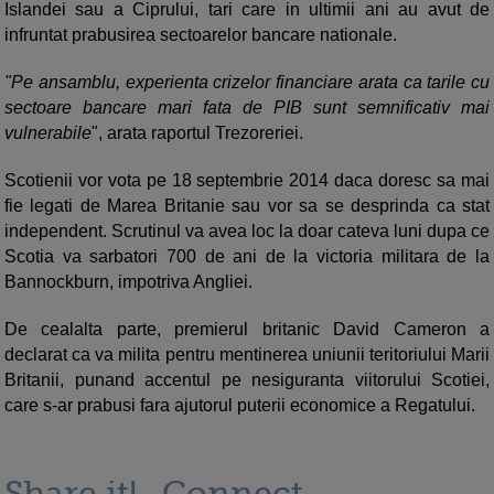
Islandei sau a Ciprului, tari care in ultimii ani au avut de
infruntat prabusirea sectoarelor bancare nationale.
"Pe ansamblu, experienta crizelor financiare arata ca tarile cu
sectoare bancare mari fata de PIB sunt semnificativ mai
vulnerabile
", arata raportul Trezoreriei.
Scotienii vor vota pe 18 septembrie 2014 daca doresc sa mai
fie legati de Marea Britanie sau vor sa se desprinda ca stat
independent. Scrutinul va avea loc la doar cateva luni dupa ce
Scotia va sarbatori 700 de ani de la victoria militara de la
Bannockburn, impotriva Angliei.
De cealalta parte, premierul britanic David Cameron a
declarat ca va milita pentru mentinerea uniunii teritoriului Marii
Britanii, punand accentul pe nesiguranta viitorului Scotiei,
care s-ar prabusi fara ajutorul puterii economice a Regatului.
Share it!
Connect