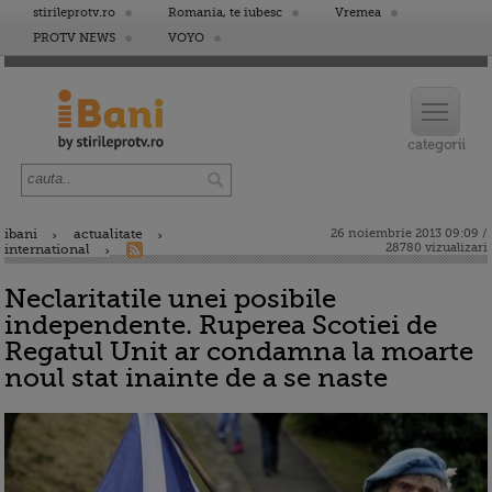
stirileprotv.ro
Romania, te iubesc
Vremea
PROTV NEWS
VOYO
ibani
actualitate
26 noiembrie 2013 09:09 /
28780 vizualizari
international
Neclaritatile unei posibile
independente. Ruperea Scotiei de
Regatul Unit ar condamna la moarte
noul stat inainte de a se naste