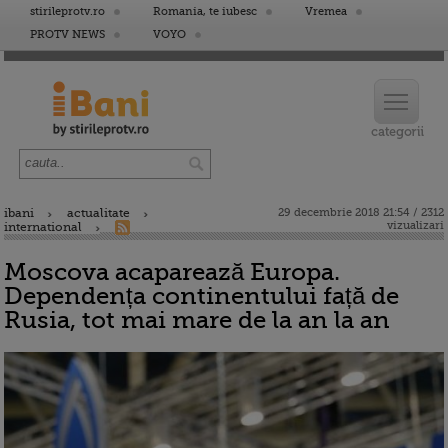
stirileprotv.ro
Romania, te iubesc
Vremea
PROTV NEWS
VOYO
ibani
actualitate
29 decembrie 2018 21:54 / 2312
vizualizari
international
Moscova acaparează Europa.
Dependența continentului față de
Rusia, tot mai mare de la an la an