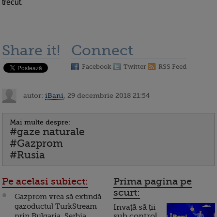
trecut.
Share it!
Connect
Facebook
Twitter
RSS Feed
autor:
iBani
, 29 decembrie 2018 21:54
Mai multe despre:
#gaze naturale
#Gazprom
#Rusia
Pe acelasi subiect:
Prima pagina pe
scurt:
Gazprom vrea să extindă
gazoductul TurkStream
Invață să ții
prin Bulgaria, Serbia,
sub control