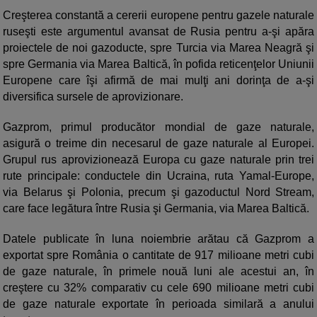
Creşterea constantă a cererii europene pentru gazele naturale
ruseşti este argumentul avansat de Rusia pentru a-şi apăra
proiectele de noi gazoducte, spre Turcia via Marea Neagră şi
spre Germania via Marea Baltică, în pofida reticenţelor Uniunii
Europene care îşi afirmă de mai mulţi ani dorinţa de a-şi
diversifica sursele de aprovizionare.
Gazprom, primul producător mondial de gaze naturale,
asigură o treime din necesarul de gaze naturale al Europei.
Grupul rus aprovizionează Europa cu gaze naturale prin trei
rute principale: conductele din Ucraina, ruta Yamal-Europe,
via Belarus şi Polonia, precum şi gazoductul Nord Stream,
care face legătura între Rusia şi Germania, via Marea Baltică.
Datele publicate în luna noiembrie arătau că Gazprom a
exportat spre România o cantitate de 917 milioane metri cubi
de gaze naturale, în primele nouă luni ale acestui an, în
creştere cu 32% comparativ cu cele 690 milioane metri cubi
de gaze naturale exportate în perioada similară a anului