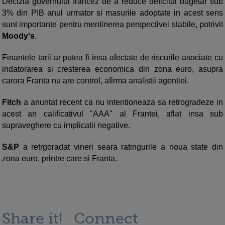
Decizia guvernului francez de a reduce deficitul bugetar sub
3% din PIB anul urmator si masurile adoptate in acest sens
sunt importante pentru mentinerea perspectivei stabile, potrivit
Moody's
.
Finantele tarii ar putea fi insa afectate de riscurile asociate cu
indatorarea si cresterea economica din zona euro, asupra
carora Franta nu are control, afirma analistii agentiei.
Fitch
a anuntat recent ca nu intentioneaza sa retrogradeze in
acest an calificativul "AAA" al Frantei, aflat insa sub
supraveghere cu implicatii negative.
S&P
a retrgoradat vineri seara ratingurile a noua state din
zona euro, printre care si Franta.
Share it!
Connect