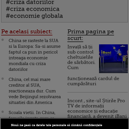
#criza datoriilor
#criza economica
#economie globala
Pe acelasi subiect:
Prima pagina pe
scurt:
China se rasteste la SUA
si la Europa: Sa-si asume
Invață să ții
faptul ca pun in pericol
sub control
cheltuielile
intreaga economie
de sărbători.
mondiala cu criza
Cum
datoriilor
funcționează cardul de
China, cel mai mare
cumpărături
creditor al SUA,
reactioneaza dur. Cum
vede Beijingul rezolvarea
Incont , site-ul Știrile Pro
situatiei din America
TV de informații
economice și educație
Scoala vietii. In China,
financiară, a devenit iBani
femeile invata cum sa
cucereasca milionari
Nouă ne pasă ca datele tale personale să rămână confidențiale