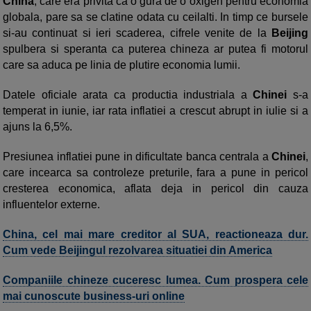
China
, care era privita ca o gura de o oxigen pentru economia
globala, pare sa se clatine odata cu ceilalti. In timp ce bursele
si-au continuat si ieri scaderea, cifrele venite de la
Beijing
spulbera si speranta ca puterea chineza ar putea fi motorul
care sa aduca pe linia de plutire economia lumii.
Datele oficiale arata ca productia industriala a
Chinei
s-a
temperat in iunie, iar rata inflatiei a crescut abrupt in iulie si a
ajuns la 6,5%.
Presiunea inflatiei pune in dificultate banca centrala a
Chinei
,
care incearca sa controleze preturile, fara a pune in pericol
cresterea economica, aflata deja in pericol din cauza
influentelor externe.
China, cel mai mare creditor al SUA, reactioneaza dur.
Cum vede Beijingul rezolvarea situatiei din America
Companiile chineze cuceresc lumea. Cum prospera cele
mai cunoscute business-uri online