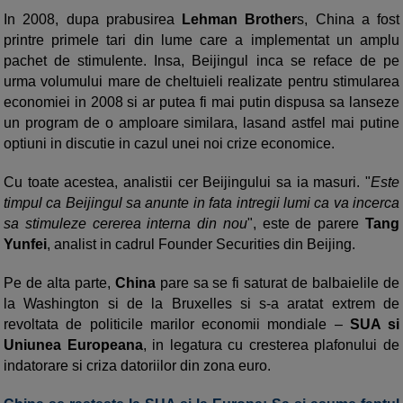
In 2008, dupa prabusirea
Lehman Brother
s, China a fost
printre primele tari din lume care a implementat un amplu
pachet de stimulente. Insa, Beijingul inca se reface de pe
urma volumului mare de cheltuieli realizate pentru stimularea
economiei in 2008 si ar putea fi mai putin dispusa sa lanseze
un program de o amploare similara, lasand astfel mai putine
optiuni in discutie in cazul unei noi crize economice.
Cu toate acestea, analistii cer Beijingului sa ia masuri. "
Este
timpul ca Beijingul sa anunte in fata intregii lumi ca va incerca
sa stimuleze cererea interna din nou
", este de parere
Tang
Yunfei
, analist in cadrul Founder Securities din Beijing.
Pe de alta parte,
China
pare sa se fi saturat de balbaielile de
la Washington si de la Bruxelles si s-a aratat extrem de
revoltata de politicile marilor economii mondiale –
SUA si
Uniunea Europeana
, in legatura cu cresterea plafonului de
indatorare si criza datoriilor din zona euro.