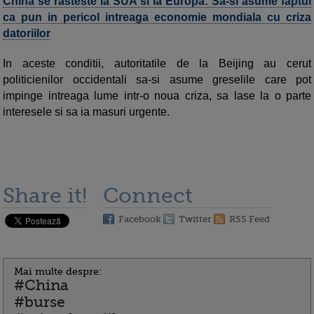
China se rasteste la SUA si la Europa: Sa-si asume faptul
ca pun in pericol intreaga economie mondiala cu criza
datoriilor
In aceste conditii, autoritatile de la Beijing au cerut
politicienilor occidentali sa-si asume greselile care pot
impinge intreaga lume intr-o noua criza, sa lase la o parte
interesele si sa ia masuri urgente.
Share it!
Connect
Facebook
Twitter
RSS Feed
Mai multe despre:
#China
#burse