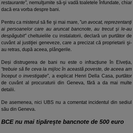
restaurante”
, nemulţumite să-şi vadă toaletele înfundate, chiar
dacă era vorba despre bani.
Pentru ca misterul să fie şi mai mare, ”
un avocat, reprezentanţi
ai persoanelor care au aruncat bancnote, au trecut şi le-au
despăgubit”
cheltuielile cu instalatorii, declară un purtător de
cuvânt al justiţiei geneveze, care a precizat că proprietarii şi-
au retras, după aceea, plângerile.
Deși distrugerea de bani nu este o infracțiune în Elveția,
“trebuie să fie ceva la mijloc în această poveste, de aceea am
început o investigație
”, a explicat Henri Della Casa, purtător
de cuvânt al procuraturii din Geneva, fără a da mai multe
detalii.
De asemenea, nici UBS nu a comentat incidentul din sediul
său din Geneva.
BCE nu mai tipărește bancnote de 500 euro