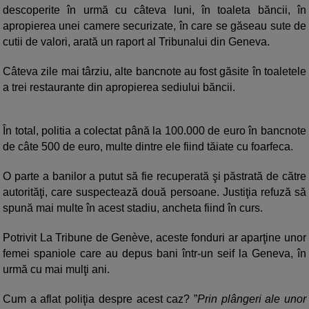
descoperite în urmă cu câteva luni, în toaleta băncii, în
apropierea unei camere securizate, în care se găseau sute de
cutii de valori, arată un raport al Tribunalui din Geneva.
Câteva zile mai târziu, alte bancnote au fost găsite în toaletele
a trei restaurante din apropierea sediului băncii.
În total, politia a colectat până la 100.000 de euro în bancnote
de câte 500 de euro, multe dintre ele fiind tăiate cu foarfeca.
O parte a banilor a putut să fie recuperată şi păstrată de către
autorităţi, care suspectează două persoane. Justiţia refuză să
spună mai multe în acest stadiu, ancheta fiind în curs.
Potrivit La Tribune de Genève, aceste fonduri ar aparţine unor
femei spaniole care au depus bani într-un seif la Geneva, în
urmă cu mai mulţi ani.
Cum a aflat poliţia despre acest caz? ”
Prin plângeri ale unor