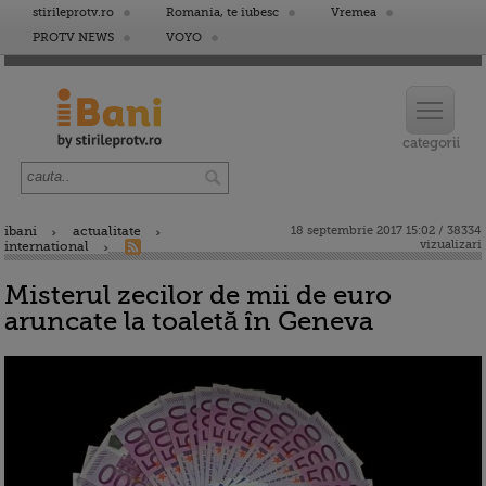
stirileprotv.ro
Romania, te iubesc
Vremea
PROTV NEWS
VOYO
ibani
actualitate
18 septembrie 2017 15:02 / 38334
vizualizari
international
Misterul zecilor de mii de euro
aruncate la toaletă în Geneva