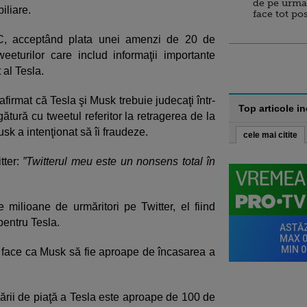
de pe urma
iliare.
face tot po
C, acceptând plata unei amenzi de 20 de
eeturilor care includ informaţii importante
al Tesla.
afirmat că Tesla şi Musk trebuie judecaţi într-
Top articole i
gătură cu tweetul referitor la retragerea de la
sk a intenţionat să îi fraudeze.
cele mai citite
tter:
”Twitterul meu este un nonsens total în
 milioane de urmăritori pe Twitter, el fiind
pentru Tesla.
a face ca Musk să fie aproape de încasarea a
zării de piaţă a Tesla este aproape de 100 de