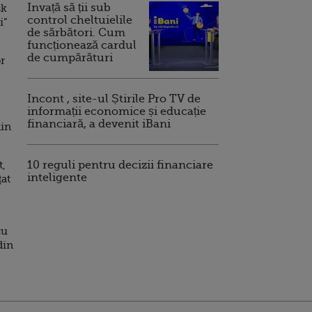
Invață să ții sub
sk
control cheltuielile
i”
de sărbători. Cum
funcționează cardul
de cumpărături
or
Incont , site-ul Știrile Pro TV de
informații economice și educație
financiară, a devenit iBani
din
t,
10 reguli pentru decizii financiare
inteligente
țat
cu
din