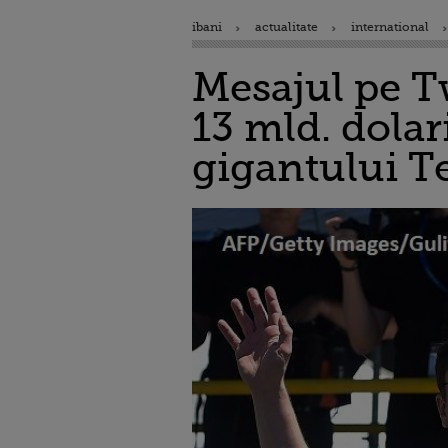
ibani
actualitate
international
Mesajul pe Tw
13 mld. dolar
gigantului Te