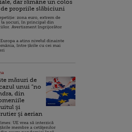
ale, dar rămâne un colos
de propriile slăbiciuni
repetiție: zona euro, extrem de
 la șocuri, în principal din
iilor. Avertisment îngrijorător
Europa a atins nivelul dinainte
omânia, între țările cu cei mai
eri
na
ște măsuri de
 cazul unui ”no
ndra, din
Domeniile
uitul şi
rutier şi aerian
imes: UE vrea să interzică
 țările membre a cetăţenilor