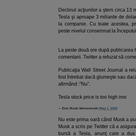
Declinul acţiunilor a şters circa 13 
Tesla şi aproape 3 miliarde de dolar
la companie. Cu toate acestea, pr
peste nivelul consemnat la începutul 
La peste două ore după publicarea tw
comentarii. Twitter a refuzat să com
Publicaţia Wall Street Journal a re
fost întrebat dacă glumeşte sau dacă
afirmând :”Nu”.
Tesla stock price is too high imo
— Elon Musk (@elonmusk)
May 1, 2020
Nu este prima oară când Musk a publ
Musk a scris pe Twitter că a asigura
bursă a Tesla, anunţ care a dus