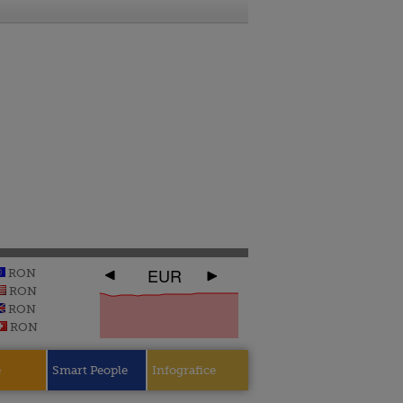
EUR
RON
RON
RON
RON
e
Smart People
Infografice