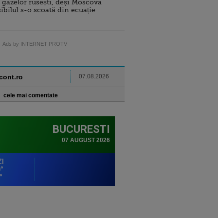
 gazelor rusești, deși Moscova
sibilul s-o scoată din ecuație
Ads by INTERNET PROTV
ncont.ro
07.08.2026
cele mai comentate