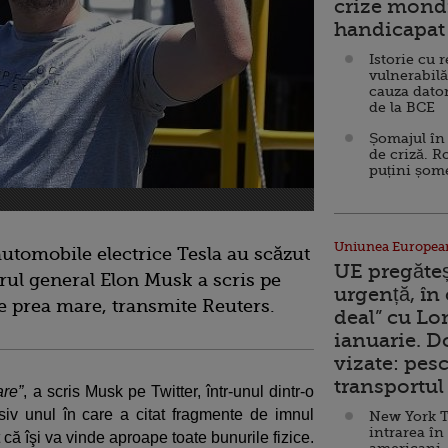
crize mondi
handicapat 
Istorie cu 
vulnerabilă
cauza dator
de la BCE
Șomajul în 
de criză. R
puțini șom
Uniunea Europea
automobile electrice Tesla au scăzut
UE pregăte
rul general Elon Musk a scris pe
urgență, în
te prea mare, transmite Reuters.
deal” cu Lo
ianuarie. 
vizate: pesc
transportul 
are”
, a scris Musk pe Twitter, într-unul dintr-o
siv unul în care a citat fragmente de imnul
New York T
intrarea în
t că îşi va vinde aproape toate bunurile fizice.