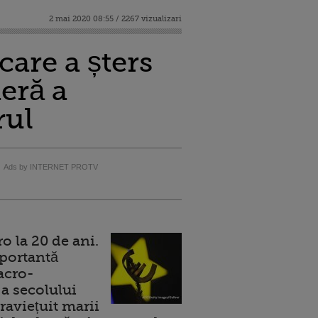
2 mai 2020 08:55 / 2267 vizualizari
care a șters
ieră a
rul
Ads by INTERNET PROTV
 la 20 de ani.
portantă
acro-
a secolului
raviețuit marii