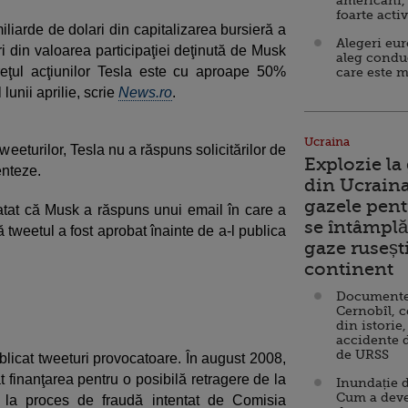
americani,
foarte acti
miliarde de dolari din capitalizarea bursieră a
Alegeri eu
i din valoarea participaţiei deţinută de Musk
aleg condu
eţul acţiunilor Tesla este cu aproape 50%
care este m
lunii aprilie, scrie
News.ro
.
Ucraina
eeturilor, Tesla nu a răspuns solicitărilor de
Explozie la
enteze.
din Ucraina
gazele pent
latat că Musk a răspuns unui email în care a
se întâmplă 
 tweetul a fost aprobat înainte de a-l publica
gaze ruseșt
continent
Documente d
Cernobîl, c
din istorie,
accidente 
de URSS
icat tweeturi provocatoare. În august 2008,
t finanţarea pentru o posibilă retragere de la
Inundație d
Cum a deve
 la proces de fraudă intentat de Comisia