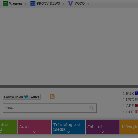
Vremea
PROTV NEWS
VOYO
1 EUR
1 USD
1 GBP
1 CHF
i si
Tehnologie si
Auto
Job-uri
Lifestyl
i
media