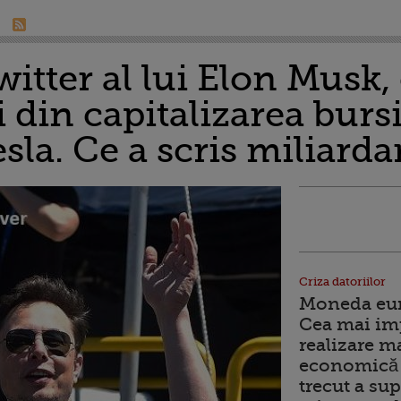
itter al lui Elon Musk, 
i din capitalizarea burs
sla. Ce a scris miliarda
Criza datoriilor
Moneda euro
Cea mai im
realizare m
economică 
trecut a sup