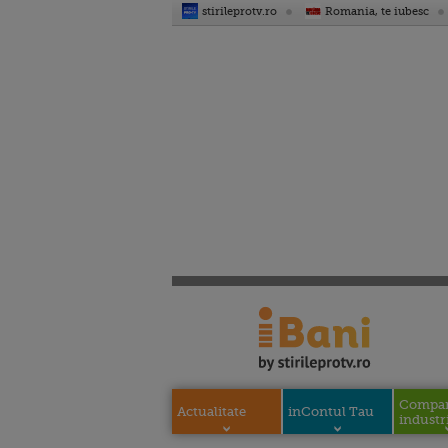
stirileprotv.ro
Romania, te iubesc
Compani
Actualitate
inContul Tau
industri