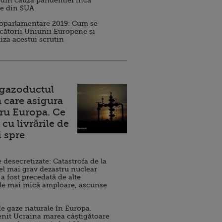
 din cauza pandemiei încă
ve din SUA
roparlamentare 2019: Cum se
cătorii Uniunii Europene și
iza acestui scrutin
 gazoductul
 care asigura
ru Europa. Ce
cu livrările de
i spre
esecretizate: Catastrofa de la
el mai grav dezastru nuclear
 a fost precedată de alte
de mai mică amploare, ascunse
e gaze naturale în Europa.
nit Ucraina marea câștigătoare