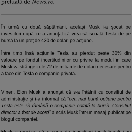
preluată de
News.ro
.
În urmă cu două săptămâni, acelaşi Musk i-a şocat pe
investitori după ce a anunţat că vrea să scoată Tesla de pe
bursă la un preţ de 420 de dolari pe acţiune.
Între timp însă acţiunile Tesla au pierdut peste 30% din
valoare pe fondul incertitudinilor cu privire la modul în care
Musk va strânge cele 72 de miliarde de dolari necesare pentru
a face din Tesla o companie privată.
Vineri, Elon Musk a anunţat că s-a întâlnit cu consiliul de
administraţie şi i-a informat că
"cea mai bună opţiune pentru
Tesla este să rămână o companie cotată la bursă. Consiliul
director a fost de acord"
a scris Musk într-un mesaj publicat pe
blogul companiei.
Musk a precizat că o serie de investitori instituţionali i-au