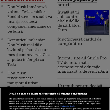
scurt:
Elon Musk înmânează
volanul Tesla arabilor.
Invață să ții
Fondul suveran saudit va
sub control
cheltuielile
finanța scoaterea
de sărbători.
companiei americane de
Cum
pe bursă
funcționează cardul de
Excentricul miliardar
cumpărături
Elon Musk mai dă o
lovitură pe bursă cu un
mesaj controversat. Ce s-
Incont , site-ul Știrile Pro
ar putea întâmpla cu
TV de informații
Tesla
economice și educație
financiară, a devenit iBani
Elon Musk
revoluționează
transportul urban.
10 reguli pentru decizii
Tunelurile pe care le va
financiare inteligente
construi în Chicago
Nouă ne pasă ca datele tale personale să rămână confidențiale
Noi și partenerii noștri
201
stocăm și/sau accesăm informații pe dispozitivul dvs., precum identificatorii
Elon Musk renunță la 9%
cookie unici pentru prelucrarea datelor cu caracter personal. Puteți accepta sau gestiona alegerile dvs.
făcând clic mai jos sau în orice moment, pe pagina cu politica de confidențialitate. Aceste alegeri vor fi
din angajați, cel mai
raportate partenerilor noștri și nu vă vor afecta navigarea.
Mai multe detalii
Noi si partenerii nostri (retelele de socializare si agentiile de publicitate partenere, precum si furnizorii