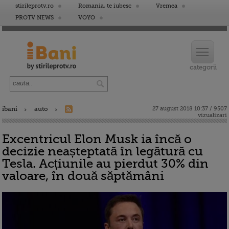
stirileprotv.ro
Romania, te iubesc
Vremea
PROTV NEWS
VOYO
ibani
auto
27 august 2018 10:37 / 9507
vizualizari
Excentricul Elon Musk ia încă o
decizie neașteptată în legătură cu
Tesla. Acțiunile au pierdut 30% din
valoare, în două săptămâni