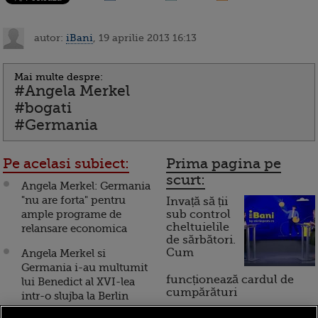
autor:
iBani
, 19 aprilie 2013 16:13
Mai multe despre:
#Angela Merkel
#bogati
#Germania
Pe acelasi subiect:
Prima pagina pe
scurt:
Angela Merkel: Germania
"nu are forta" pentru
Invață să ții
ample programe de
sub control
cheltuielile
relansare economica
de sărbători.
Cum
Angela Merkel si
Germania i-au multumit
funcționează cardul de
lui Benedict al XVI-lea
cumpărături
intr-o slujba la Berlin