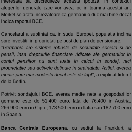
interesata sa discrediteze aceasta ipoteza, in contextul
alegerilor generale care vor avea loc in toamna acestui an.
Merkel se arata increzatoare ca germanii o duc mai bine decat
indica raportul BCE.
Cancelarul a subliniat ca, in sudul Europei, populatia inclina
spre investitii in proprietati pe post de plan de pensionare.
"Germania are sisteme robuste de securitate sociala si de
pensii, insa dreptuirile financiare ridicate ale germanilor in
contul pensiilor nu sunt luate in calcul in sondaj, nici
proprietatile sau activele detinute in strainatate. Astfel, averea
medie pare mai modesta decat este de fapt"
, a explicat liderul
de la Berlin.
Potrivit sondajului BCE, averea medie neta a gospodariilor
germane este de 51.400 euro, fata de 76.400 in Austria,
266.900 euro in Cipru, 173.500 euro in Italia sau 182.700 euro
in Spania.
Banca Centrala Europeana
, cu sediul la Frankfurt, a