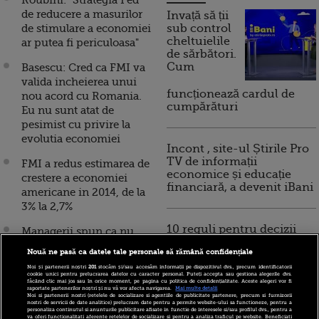
Roubini: "Strategia Fed
de reducere a masurilor
Invață să ții
de stimulare a economiei
sub control
cheltuielile
ar putea fi periculoasa"
de sărbători.
Cum
Basescu: Cred ca FMI va
valida incheierea unui
funcționează cardul de
nou acord cu Romania.
cumpărături
Eu nu sunt atat de
pesimist cu privire la
evolutia economiei
Incont , site-ul Știrile Pro
TV de informații
FMI a redus estimarea de
economice și educație
crestere a economiei
financiară, a devenit iBani
americane in 2014, de la
3% la 2,7%
10 reguli pentru decizii
Managerii spun ca nu
financiare inteligente
mai pot plati salariile de
Nouă ne pasă ca datele tale personale să rămână confidențiale
altadata, sase tineri
Noi și partenerii noștri
201
stocăm și/sau accesăm informații pe dispozitivul dvs., precum identificatorii
romani dezvolta jocuri
cookie unici pentru prelucrarea datelor cu caracter personal. Puteți accepta sau gestiona alegerile dvs.
făcând clic mai jos sau în orice moment, pe pagina cu politica de confidențialitate. Aceste alegeri vor fi
pentru Facebook, iar
raportate partenerilor noștri și nu vă vor afecta navigarea.
Mai multe detalii
Noi si partenerii nostri (retelele de socializare si agentiile de publicitate partenere, precum si furnizorii
China se pregateste sa
nostri de servicii de date analitice) prelucram date pentru a permite website-ului sa functioneze, pentru a
personaliza continutul si anunturile publicitare afisate in functie de interesele si/sau profilul dvs., pentru a
preia fraiele economiei
va oferi functionalitati aferente retelelor de socializare si pentru a analiza traficul pe website. Beneficiati