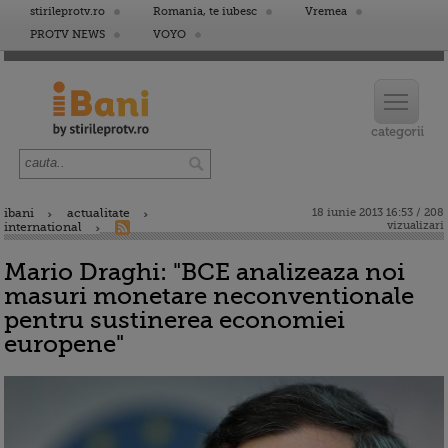
stirileprotv.ro
Romania, te iubesc
Vremea
PROTV NEWS
VOYO
ibani
actualitate
18 iunie 2013 16:53 / 208
vizualizari
international
Mario Draghi: "BCE analizeaza noi
masuri monetare neconventionale
pentru sustinerea economiei
europene"