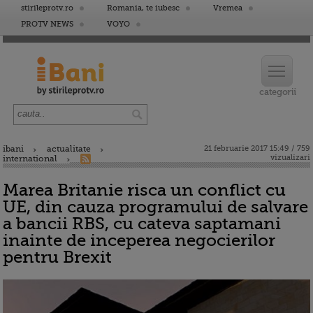
stirileprotv.ro
Romania, te iubesc
Vremea
PROTV NEWS
VOYO
ibani
actualitate
21 februarie 2017 15:49 / 759
vizualizari
international
Marea Britanie risca un conflict cu
UE, din cauza programului de salvare
a bancii RBS, cu cateva saptamani
inainte de inceperea negocierilor
pentru Brexit