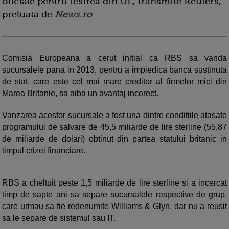
oficiale pentru iesirea din UE, transmite Reuters,
preluata de
News.ro
.
Comisia Europeana a cerut initial ca RBS sa vanda
sucursalele pana in 2013, pentru a impiedica banca sustinuta
de stat, care este cel mai mare creditor al firmelor mici din
Marea Britanie, sa aiba un avantaj incorect.
Vanzarea acestor sucursale a fost una dintre conditiile atasate
programului de salvare de 45,5 miliarde de lire sterline (55,87
de miliarde de dolari) obtinut din partea statului britanic in
timpul crizei financiare.
RBS a cheltuit peste 1,5 miliarde de lire sterline si a incercat
timp de sapte ani sa separe sucursalele respective de grup,
care urmau sa fie redenumite Williams & Glyn, dar nu a reusit
sa le separe de sistemul sau IT.