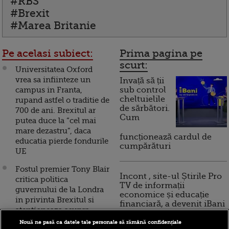
#RBS
#Brexit
#Marea Britanie
Pe acelasi subiect:
Prima pagina pe
scurt:
Universitatea Oxford
vrea sa infiinteze un
Invață să ții
campus in Franta,
sub control
cheltuielile
rupand astfel o traditie de
de sărbători.
700 de ani. Brexitul ar
Cum
putea duce la “cel mai
mare dezastru”, daca
funcționează cardul de
educatia pierde fondurile
cumpărături
UE
Fostul premier Tony Blair
Incont , site-ul Știrile Pro
critica politica
TV de informații
guvernului de la Londra
economice și educație
in privinta Brexitul si
financiară, a devenit iBani
atentioneaza asupra
riscului ruperii Regatului
Nouă ne pasă ca datele tale personale să rămână confidențiale