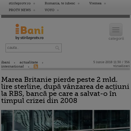
stirileprotv.ro
Romania, te iubesc
Vremea
PROTV NEWS
VOYO
ibani
actualitate
5 iunie 2018 11:30 / 356
vizualizari
international
Marea Britanie pierde peste 2 mld.
lire sterline, după vânzarea de acțiuni
la RBS, bancă pe care a salvat-o în
timpul crizei din 2008