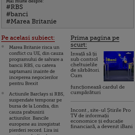
Mai multe despre:
#RBS
#banci
#Marea Britanie
Pe acelasi subiect:
Prima pagina pe
scurt:
Marea Britanie risca un
conflict cu UE, din cauza
Invață să ții
programului de salvare a
sub control
cheltuielile
bancii RBS, cu cateva
de sărbători.
saptamani inainte de
Cum
inceperea negocierilor
pentru Brexit
funcționează cardul de
cumpărături
Actiunile Barclays si RBS,
suspendate temporar pe
bursa de la Londra, din
Incont , site-ul Știrile Pro
cauza prabusirii
TV de informații
actiunilor. Bancile
economice și educație
europene au inregistrat
financiară, a devenit iBani
pierderi record. Lira isi