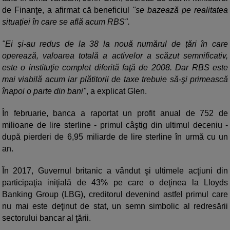
de Finanţe, a afirmat că beneficiul
"se bazează pe realitatea
situaţiei în care se află acum RBS".
"Ei şi-au redus de la 38 la nouă numărul de ţări în care
operează, valoarea totală a activelor a scăzut semnificativ,
este o instituţie complet diferită faţă de 2008. Dar RBS este
mai viabilă acum iar plătitorii de taxe trebuie să-şi primească
înapoi o parte din bani"
, a explicat Glen.
În februarie, banca a raportat un profit anual de 752 de
milioane de lire sterline - primul câştig din ultimul deceniu -
după pierderi de 6,95 miliarde de lire sterline în urmă cu un
an.
În 2017, Guvernul britanic a vândut şi ultimele acţiuni din
participaţia iniţială de 43% pe care o deţinea la Lloyds
Banking Group (LBG), creditorul devenind astfel primul care
nu mai este deţinut de stat, un semn simbolic al redresării
sectorului bancar al ţării.