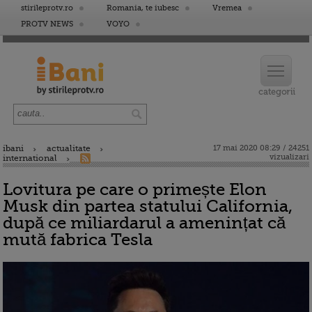
stirileprotv.ro
Romania, te iubesc
Vremea
PROTV NEWS
VOYO
ibani
actualitate
17 mai 2020 08:29 / 24251
vizualizari
international
Lovitura pe care o primește Elon
Musk din partea statului California,
după ce miliardarul a amenințat că
mută fabrica Tesla