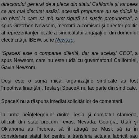
directorului general de a pleca din statul California şi tot ceea
ce am mai discutat astăzi, această propunere nu se ridică la
un nivel la care să mă simt sigură să susţin propunerea”
, a
spus Gretchen Newsom, membră a comisiei şi director politic
al reprezentanţei locale a sindicatului angajaţilor din domeniul
electricităţii, IBEW, scrie
News.ro
.
“SpaceX este o companie diferită, dar are acelaşi CEO”
, a
spus Newsom, care nu este rudă cu guvernatorul Californiei,
Gavin Newsom.
Deşi este o sumă mică, organizaţiile sindicale au fost
împotriva finanţării. Tesla şi SpaceX nu fac parte din sindicate.
SpaceX nu a răspuns imediat solicitărilor de comentarii.
În urma neînţelegerilor dintre Tesla şi comitatul Alameda,
oficiali din state precum Texas, Nevada, Georgia, Utah şi
Oklahoma au încercat să îl atragă pe Musk să ia în
considerare statul lor pentru a transfera actuala fabrică sau