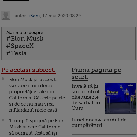
autor:
iBani
, 17 mai 2020 08:29
Mai multe despre:
#Elon Musk
#SpaceX
#Tesla
Pe acelasi subiect:
Prima pagina pe
scurt:
Elon Musk şi-a scos la
vânzare cinci dintre
Invață să ții
proprietăţile sale din
sub control
cheltuielile
California. Cât cele pe ele
de sărbători.
și de ce nu mai vrea
Cum
miliardarul nicio casă
funcționează cardul de
Trump îl sprijină pe Elon
cumpărături
Musk și cere Californiei
să permită Tesla să îşi