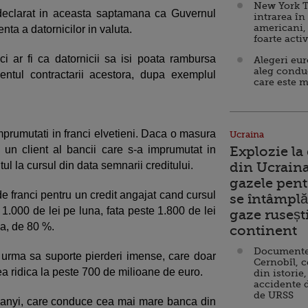
New York T
declarat in aceasta saptamana ca Guvernul
intrarea în
americani,
ta a datornicilor in valuta.
foarte acti
i ar fi ca datornicii sa isi poata rambursa
Alegeri eu
aleg condu
entul contractarii acestora, dupa exemplul
care este m
mprumutati in franci elvetieni. Daca o masura
Ucraina
 un client al bancii care s-a imprumutat in
Explozie la
tul la cursul din data semnarii creditului.
din Ucraina
gazele pent
de franci pentru un credit angajat cand cursul
se întâmplă 
1.000 de lei pe luna, fata peste 1.800 de lei
gaze ruseșt
a, de 80 %.
continent
Documente d
urma sa suporte pierderi imense, care doar
Cernobîl, c
a ridica la peste 700 de milioane de euro.
din istorie,
accidente 
de URSS
anyi, care conduce cea mai mare banca din