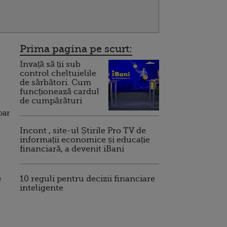
Prima pagina pe scurt:
Invață să ții sub
control cheltuielile
de sărbători. Cum
funcționează cardul
de cumpărături
oar
Incont , site-ul Știrile Pro TV de
informații economice și educație
financiară, a devenit iBani
e
10 reguli pentru decizii financiare
inteligente