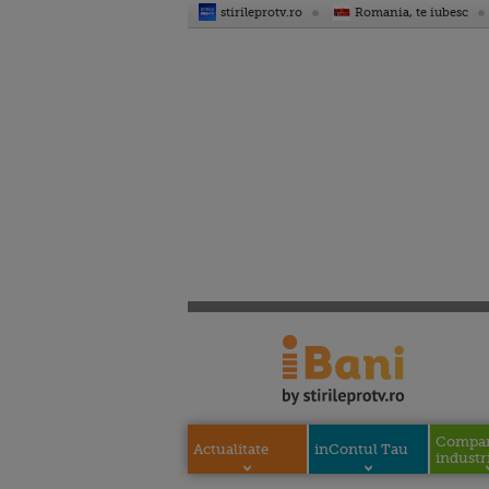
stirileprotv.ro
Romania, te iubesc
Compani
Actualitate
inContul Tau
industri