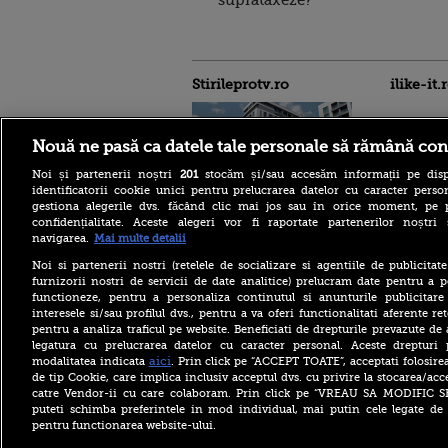
Stirileprotv.ro
ilike-it.
Nouă ne pasă ca datele tale personale să rămână con
Noi și partenerii noștri
201
stocăm și/sau accesăm informații pe disp
identificatorii cookie unici pentru prelucrarea datelor cu caracter person
Situația e critică în
gestiona alegerile dvs. făcând clic mai jos sau în orice moment, pe 
domeniul imobiliar”.
confidențialitate. Aceste alegeri vor fi raportate partenerilor noștr
Românii cu credite aprobate
navigarea.
Mai multe detalii
riscă să le piardă din cauza
blocajului de la ANCPI
Noi si partenerii nostri (retelele de socializare si agentiile de publicita
furnizorii nostri de servicii de date analitice) prelucram date pentru a p
Rusia, după incidentele cu
functioneze, pentru a personaliza continutul si anunturile publicitare
drone din Republica
interesele si/sau profilul dvs., pentru a va oferi functionalitati aferente ret
Moldova: Occidentul
pregătește Chișinăul pentru
pentru a analiza traficul pe website. Beneficiati de drepturile prevazute de
rolul de „pion”
legatura cu prelucrarea datelor cu caracter personal. Aceste drepturi 
aici
modalitatea indicata
. Prin click pe “ACCEPT TOATE”, acceptati folosire
De unde au tăiat românii
de tip Cookie, care implica inclusiv acceptul dvs. cu privire la stocarea/acc
după valurile de scumpiri.
catre Vendor-ii cu care colaboram. Prin click pe “VREAU SA MODIFIC 
De jumătate de an pun tot
mai puține produse în coșul
puteti schimba preferintele in mod individual, mai putin cele legate de 
de cumpărături
pentru functionarea website-ului.