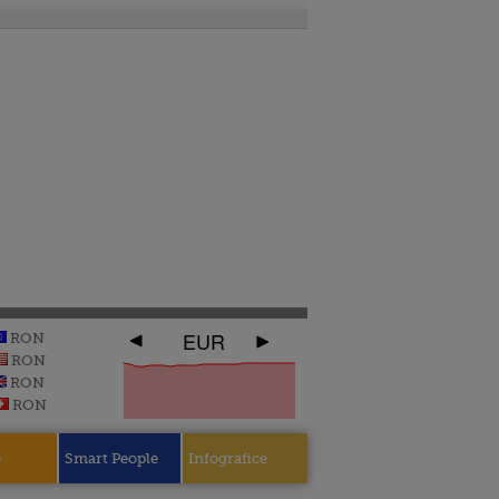
EUR
RON
RON
RON
RON
e
Smart People
Infografice