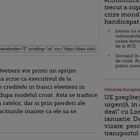
economică 
trecut a sup
crize mondi
handicapat 
Istorie cu 
vulnerabilă
cauza dator
de la BCE
Șomajul în 
de criză. R
puțini șom
lvetieni vor primi un sprijin
a scrie ca executivul de la
creditele in franci elvetieni in
Uniunea Europea
dupa modelul croat. Asta se traduce
UE pregăte
ratelor, dar si prin pierderi ale
urgență, în
actiunile inainte ca ele sa se
deal” cu Lo
ianuarie. 
vizate: pesc
transportul 