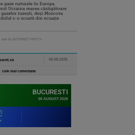
e gaze naturale în Europa.
nit Ucraina marea câștigătoare
 gazelor rusești, deși Moscova
sibilul s-o scoată din ecuație
Ads by INTERNET PROTV
ncont.ro
06.08.2026
cele mai comentate