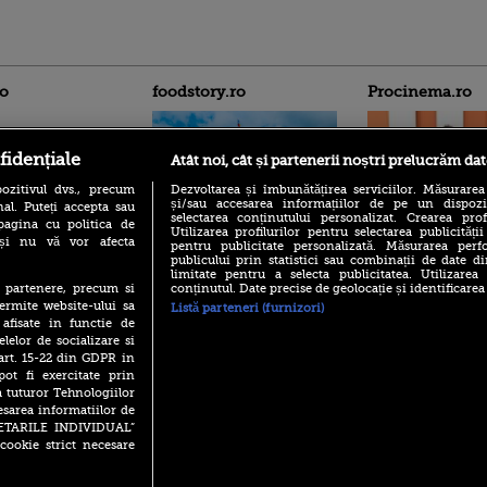
ro
foodstory.ro
Procinema.ro
fidențiale
Atât noi, cât și partenerii noștri prelucrăm dat
ozitivul dvs., precum
Dezvoltarea și îmbunătățirea serviciilor. Măsurarea
și/sau accesarea informațiilor de pe un dispoziti
al. Puteți accepta sau
selectarea conținutului personalizat. Crearea prof
pagina cu politica de
Utilizarea profilurilor pentru selectarea publicității
i și nu vă vor afecta
pentru publicitate personalizată. Măsurarea perfo
(P) Descoperă Lumea
Emoții intense pe
publicului prin statistici sau combinații de date di
Evenimentelor din România
Sebastian Stan! Iub
limitate pentru a selecta publicitatea. Utilizarea
cu Transilvania Events!
Annabelle, l-a făcu
conținutul. Date precise de geolocație și identificarea
te partenere, precum si
(P) Raku, gaming intens și o
ermite website-ului sa
Listă parteneri (furnizori)
Din 14 septembrie
pauză binemeritată cu...
 afisate in functie de
Popescu revine în 
pizza Guseppe
elelor de socializare si
principal la Pro T
 art. 15-22 din GDPR in
(P) Poți folosi bonurile de
La 88 de ani și du
pot fi exercitate prin
masă pentru a comanda
carieră fabuloasă î
a tuturor Tehnologiilor
mâncare acasă? Lista
Anthony Hopkins 
aplicațiilor care le acceptă
esarea informatiilor de
lansează oficial î
SETARILE INDIVIDUAL”
cookie strict necesare