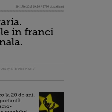
19 iulie 2013 19:38 / 2736 vizualizari
aria.
e in franci
nala.
Ads by INTERNET PROTV
 la 20 de ani.
portantă
acro-