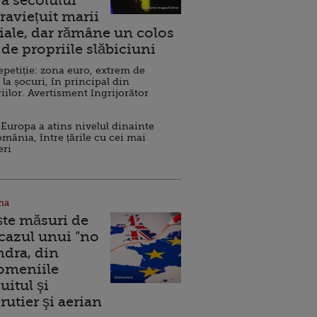
a secolului
raviețuit marii
ale, dar rămâne un colos
de propriile slăbiciuni
repetiție: zona euro, extrem de
 la șocuri, în principal din
iilor. Avertisment îngrijorător
Europa a atins nivelul dinainte
omânia, între țările cu cei mai
eri
na
ște măsuri de
 cazul unui ”no
ndra, din
Domeniile
uitul şi
rutier şi aerian