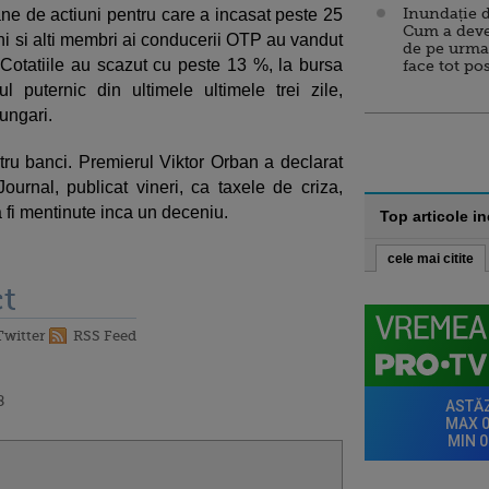
Inundație d
e de actiuni pentru care a incasat peste 25
Cum a deve
uni si alti membri ai conducerii OTP au vandut
de pe urma
 Cotatiile au scazut cu peste 13 %, la bursa
face tot po
 puternic din ultimele ultimele trei zile,
 ungari.
ru banci. Premierul Viktor Orban a declarat
Journal, publicat vineri, ca taxele de criza,
a fi mentinute inca un deceniu.
Top articole i
cele mai citite
t
Twitter
RSS Feed
8