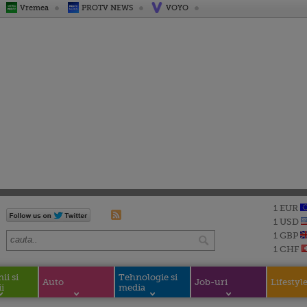
Vremea
PROTV NEWS
VOYO
1 EUR
1 USD
1 GBP
1 CHF
i si
Tehnologie si
Auto
Job-uri
Lifestyl
i
media