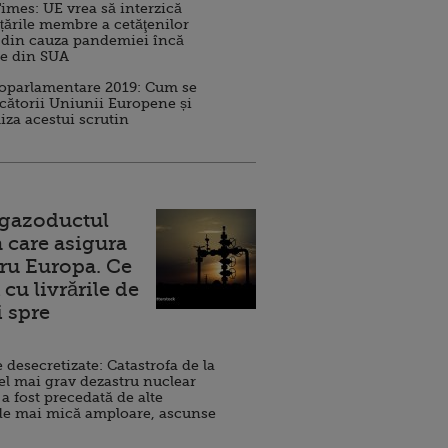
imes: UE vrea să interzică
 țările membre a cetăţenilor
 din cauza pandemiei încă
ve din SUA
roparlamentare 2019: Cum se
cătorii Uniunii Europene și
iza acestui scrutin
 gazoductul
 care asigura
ru Europa. Ce
cu livrările de
i spre
esecretizate: Catastrofa de la
el mai grav dezastru nuclear
 a fost precedată de alte
de mai mică amploare, ascunse