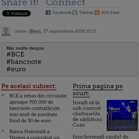
Share it!
Connect
Facebook
Twitter
RSS Feed
autor:
iBani
, 17 septembrie 2018 15:11
Mai multe despre:
#BCE
#bancnote
#euro
Pe acelasi subiect:
Prima pagina pe
scurt:
BCE a retras din circulație
aproape 700.000 de
Invață să ții
bancnote contrafăcute,
sub control
cheltuielile
mai mult de jumătate
de sărbători.
fiind de 50 de euro
Cum
Banca Națională a
funcționează cardul de
Elveției a cumpărat un