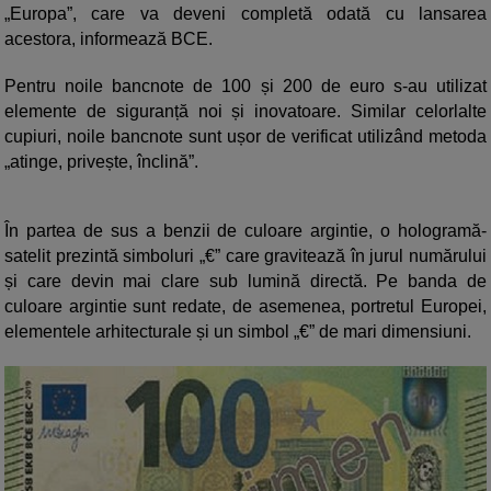
„Europa”, care va deveni completă odată cu lansarea
acestora, informează BCE.
Pentru noile bancnote de 100 și 200 de euro s-au utilizat
elemente de siguranță noi și inovatoare. Similar celorlalte
cupiuri, noile bancnote sunt ușor de verificat utilizând metoda
„atinge, privește, înclină”.
În partea de sus a benzii de culoare argintie, o hologramă-
satelit prezintă simboluri „€” care gravitează în jurul numărului
și care devin mai clare sub lumină directă. Pe banda de
culoare argintie sunt redate, de asemenea, portretul Europei,
elementele arhitecturale și un simbol „€” de mari dimensiuni.