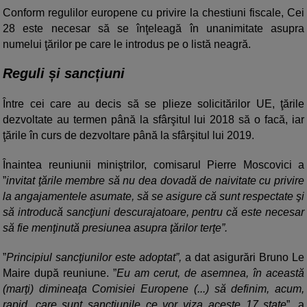
Conform regulilor europene cu privire la chestiuni fiscale, Cei
28 este necesar să se înţeleagă în unanimitate asupra
numelui ţărilor pe care le introdus pe o listă neagră.
Reguli și sancțiuni
Între cei care au decis să se plieze solicitărilor UE, ţările
dezvoltate au termen până la sfârşitul lui 2018 să o facă, iar
ţările în curs de dezvoltare până la sfârşitul lui 2019.
Înaintea reuniunii miniştrilor, comisarul Pierre Moscovici a
”
invitat ţările membre să nu dea dovadă de naivitate cu privire
la angajamentele asumate, să se asigure că sunt respectate şi
să introducă sancţiuni descurajatoare, pentru că este necesar
să fie menţinută presiunea asupra ţărilor terţe”.
”
Principiul sancţiunilor este adoptat”,
a dat asigurări Bruno Le
Maire după reuniune. ”
Eu am cerut, de asemnea, în această
(marţi) dimineaţa Comisiei Europene (...) să definim, acum,
rapid, care sunt sancţiunile ce vor viza aceste 17 state
”, a