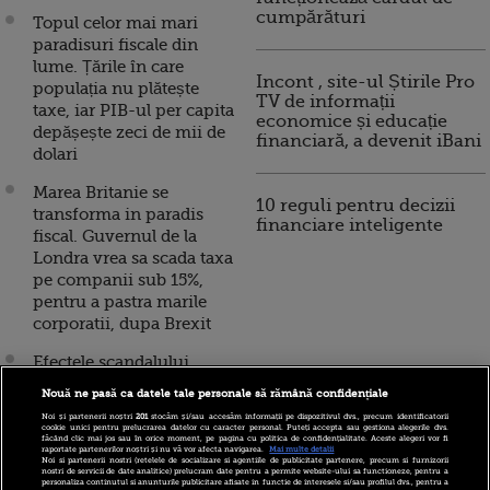
cumpărături
Topul celor mai mari
paradisuri fiscale din
lume. Țările în care
Incont , site-ul Știrile Pro
populația nu plătește
TV de informații
taxe, iar PIB-ul per capita
economice și educație
depășește zeci de mii de
financiară, a devenit iBani
dolari
Marea Britanie se
10 reguli pentru decizii
transforma in paradis
financiare inteligente
fiscal. Guvernul de la
Londra vrea sa scada taxa
pe companii sub 15%,
pentru a pastra marile
corporatii, dupa Brexit
Efectele scandalului
Panama Papers. Tarile
Nouă ne pasă ca datele tale personale să rămână confidențiale
UE fac front comun
Noi și partenerii noștri
201
stocăm și/sau accesăm informații pe dispozitivul dvs., precum identificatorii
impotriva paradisurilor
cookie unici pentru prelucrarea datelor cu caracter personal. Puteți accepta sau gestiona alegerile dvs.
făcând clic mai jos sau în orice moment, pe pagina cu politica de confidențialitate. Aceste alegeri vor fi
fiscale de pe continent,
raportate partenerilor noștri și nu vă vor afecta navigarea.
Mai multe detalii
Noi si partenerii nostri (retelele de socializare si agentiile de publicitate partenere, precum si furnizorii
care faciliteaza
nostri de servicii de date analitice) prelucram date pentru a permite website-ului sa functioneze, pentru a
personaliza continutul si anunturile publicitare afisate in functie de interesele si/sau profilul dvs., pentru a