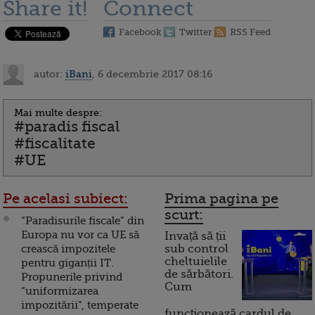
Share it!
Connect
Facebook
Twitter
RSS Feed
autor:
iBani
, 6 decembrie 2017 08:16
Mai multe despre:
#paradis fiscal
#fiscalitate
#UE
Pe acelasi subiect:
Prima pagina pe
scurt:
“Paradisurile fiscale” din
Europa nu vor ca UE să
Invață să ții
crească impozitele
sub control
cheltuielile
pentru giganții IT.
de sărbători.
Propunerile privind
Cum
“uniformizarea
impozitării”, temperate
funcționează cardul de