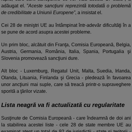
adăugat el. ”
Aceste sancţiuni reprezintă totodată o problemă
de credibilitate a Uniunii Europene”
, a insistat el.
Cei 28 de miniştri UE au întâmpinat într-adevăr dificultăţi în a
se pune de acord asupra acestei probleme.
Un prim bloc, alcătuit din Franţa, Comisia Europeană, Belgia,
Austria, Germania, România, Italia, Spania, Portugalia şi
Slovenia promovează sancţiuni dure.
Alt bloc - Luxemburg, Regatul Unit, Malta, Suedia, Irlanda,
Olanda, Lituania, Finlanda şi Grecia - pledează în favoarea
unor ancţiuni mai suple, care să treacă printr-o supraveghere
sporită a ţărilor vizate.
Lista neagră va fi actualizată cu regularitate
Susţinute de Comisia Europeană - care îndeamnă de doi ani
la stabilirea acestei liste - cele 28 de state membre UE au
examinat atent un total de 92 de jurisdicţii - state şi teritorii -