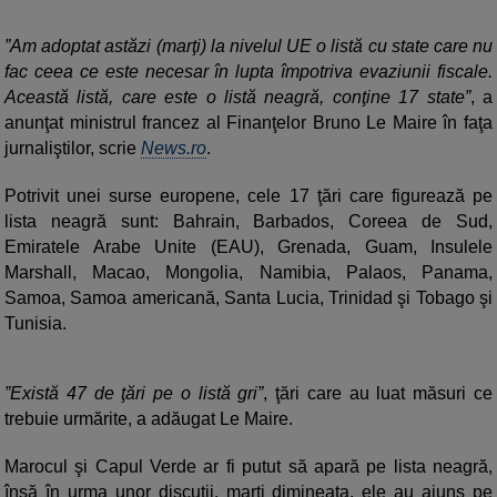
”Am adoptat astăzi (marţi) la nivelul UE o listă cu state care nu
fac ceea ce este necesar în lupta împotriva evaziunii fiscale.
Această listă, care este o listă neagră, conţine 17 state”
, a
anunţat ministrul francez al Finanţelor Bruno Le Maire în faţa
jurnaliştilor, scrie
News.ro
.
Potrivit unei surse europene, cele 17 ţări care figurează pe
lista neagră sunt: Bahrain, Barbados, Coreea de Sud,
Emiratele Arabe Unite (EAU), Grenada, Guam, Insulele
Marshall, Macao, Mongolia, Namibia, Palaos, Panama,
Samoa, Samoa americană, Santa Lucia, Trinidad şi Tobago şi
Tunisia.
”Există 47 de ţări pe o listă gri”
, ţări care au luat măsuri ce
trebuie urmărite, a adăugat Le Maire.
Marocul şi Capul Verde ar fi putut să apară pe lista neagră,
însă în urma unor discuţii, marţi dimineaţa, ele au ajuns pe