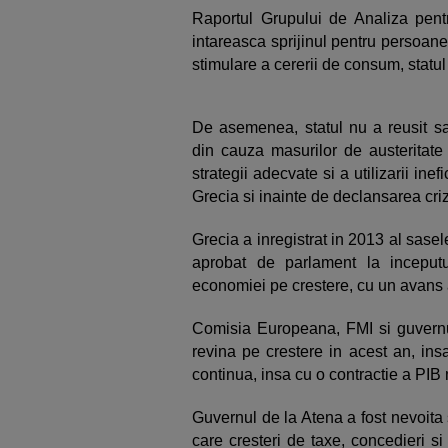
Raportul Grupului de Analiza pentr
intareasca sprijinul pentru persoan
stimulare a cererii de consum, statul
De asemenea, statul nu a reusit sa 
din cauza masurilor de austeritate 
strategii adecvate si a utilizarii ine
Grecia si inainte de declansarea criz
Grecia a inregistrat in 2013 al sase
aprobat de parlament la inceputu
economiei pe crestere, cu un avans 
Comisia Europeana, FMI si guvern
revina pe crestere in acest an, ins
continua, insa cu o contractie a PIB
Guvernul de la Atena a fost nevoita 
care cresteri de taxe, concedieri si