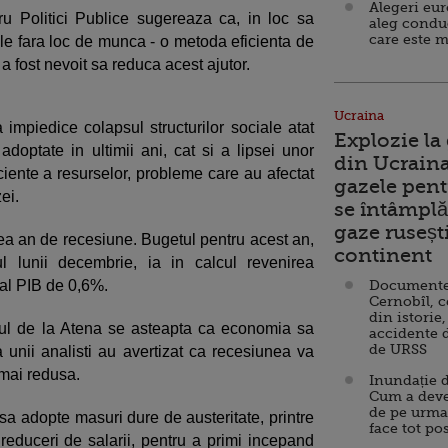
Alegeri eu
u Politici Publice sugereaza ca, in loc sa
aleg condu
care este m
ele fara loc de munca - o metoda eficienta de
 a fost nevoit sa reduca acest ajutor.
Ucraina
impiedice colapsul structurilor sociale atat
Explozie la
adoptate in ultimii ani, cat si a lipsei unor
din Ucraina
ficiente a resurselor, probleme care au afectat
gazele pent
ei.
se întâmplă 
gaze ruseșt
lea an de recesiune. Bugetul pentru acest an,
continent
l lunii decembrie, ia in calcul revenirea
al PIB de 0,6%.
Documente d
Cernobîl, c
din istorie,
ul de la Atena se asteapta ca economia sa
accidente 
de URSS
a unii analisti au avertizat ca recesiunea va
 mai redusa.
Inundație d
Cum a deve
de pe urma
sa adopte masuri dure de austeritate, printre
face tot po
 reduceri de salarii, pentru a primi incepand