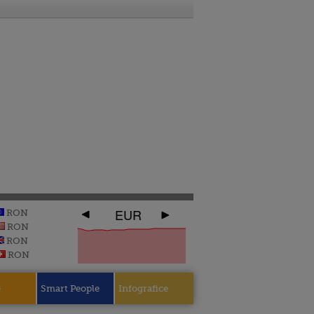
EUR
RON
RON
RON
RON
e
Smart People
Infografice