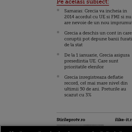
Pe acelasi subiect:
Samaras: Grecia va incheia in
2014 acordul cu UE si FMI si nu
are nevoie de un nou imprumu
Grecia a deschis un cont in care
coruptii pot depune banii furati
de la stat
De la 1 ianuarie, Grecia asigura
presedintia UE. Care sunt
prioritatile elenilor
Grecia inregistreaza deflatie
record, cel mai mare nivel din
ultimii 50 de ani. Preturile au
scazut cu 3%
Stirileprotv.ro
ilike-it.