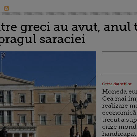
re greci au avut, anul 
pragul saraciei
Criza datoriilor
Moneda euro
Cea mai im
realizare m
economică 
trecut a sup
crize mondi
handicapat 