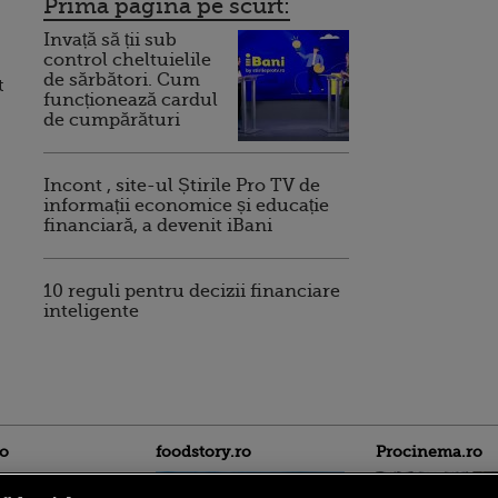
Prima pagina pe scurt:
Invață să ții sub
control cheltuielile
de sărbători. Cum
t
funcționează cardul
de cumpărături
Incont , site-ul Știrile Pro TV de
informații economice și educație
financiară, a devenit iBani
10 reguli pentru decizii financiare
inteligente
ro
foodstory.ro
Procinema.ro