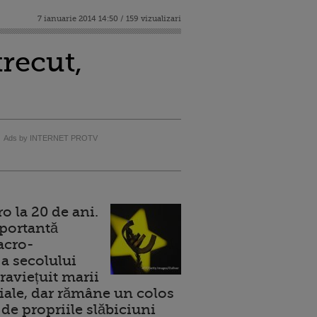
7 ianuarie 2014 14:50 / 159 vizualizari
trecut,
Ads by INTERNET PROTV
 la 20 de ani.
portantă
acro-
a secolului
raviețuit marii
ale, dar rămâne un colos
de propriile slăbiciuni