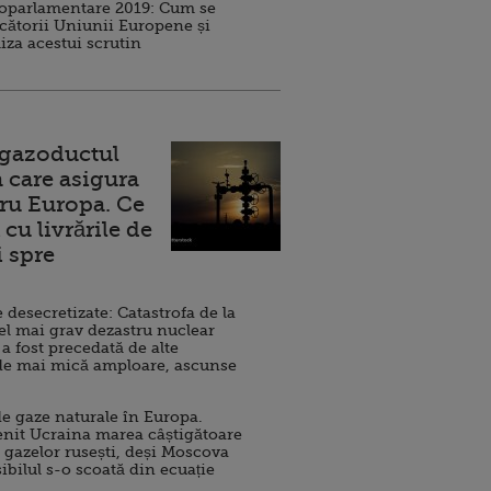
roparlamentare 2019: Cum se
cătorii Uniunii Europene și
iza acestui scrutin
 gazoductul
 care asigura
ru Europa. Ce
cu livrările de
i spre
esecretizate: Catastrofa de la
el mai grav dezastru nuclear
 a fost precedată de alte
de mai mică amploare, ascunse
e gaze naturale în Europa.
nit Ucraina marea câștigătoare
 gazelor rusești, deși Moscova
sibilul s-o scoată din ecuație