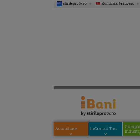
stirileprotv.ro
Romania, te iubesc
Compani
Actualitate
inContul Tau
industri