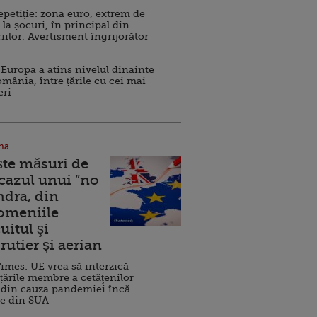
repetiție: zona euro, extrem de
 la șocuri, în principal din
iilor. Avertisment îngrijorător
Europa a atins nivelul dinainte
omânia, între țările cu cei mai
eri
na
ște măsuri de
 cazul unui ”no
ndra, din
Domeniile
uitul şi
rutier şi aerian
imes: UE vrea să interzică
 țările membre a cetăţenilor
 din cauza pandemiei încă
ve din SUA