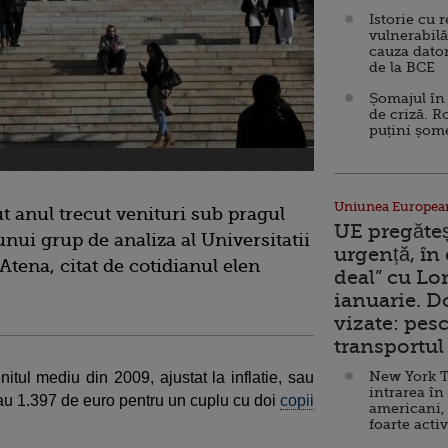
Istorie cu 
vulnerabilă
cauza dator
de la BCE
Șomajul în 
de criză. R
puțini șom
Uniunea Europea
t anul trecut venituri sub pragul
UE pregăte
 unui grup de analiza al Universitatii
urgență, în
Atena, citat de cotidianul elen
deal” cu Lo
ianuarie. 
vizate: pesc
transportul 
New York T
itul mediu din 2009, ajustat la inflatie, sau
intrarea în
au 1.397 de euro pentru un cuplu cu doi
copii
americani,
foarte acti