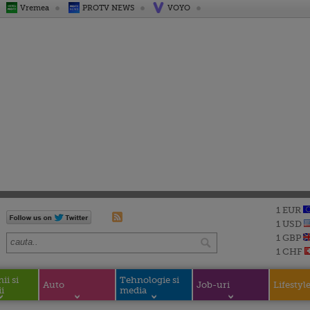
Vremea
PROTV NEWS
VOYO
1 EUR
1 USD
1 GBP
1 CHF
i si
Tehnologie si
Auto
Job-uri
Lifestyl
i
media