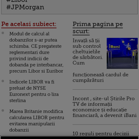
#JPMorgan
Pe acelasi subiect:
Prima pagina pe
scurt:
Modul de calcul al
dobanzilor s-ar putea
Invață să ții
schimba. CE pregateste
sub control
cheltuielile
reglementari dure
de sărbători.
privind indicii de
Cum
dobanda pe interbancar,
precum Libor si Euribor
funcționează cardul de
cumpărături
Indicele LIBOR va fi
preluat de NYSE
Euronext pentru o lira
Incont , site-ul Știrile Pro
sterlina
TV de informații
economice și educație
Marea Britanie modifica
financiară, a devenit iBani
calcularea LIBOR pentru
evitarea manipularii
dobanzii
10 reguli pentru decizii