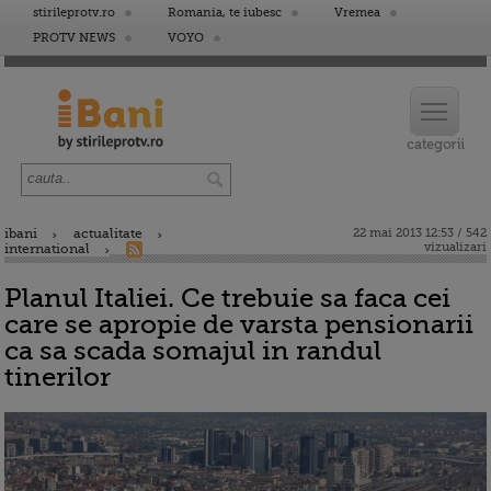
stirileprotv.ro
Romania, te iubesc
Vremea
PROTV NEWS
VOYO
ibani
actualitate
22 mai 2013 12:53 / 542
vizualizari
international
Planul Italiei. Ce trebuie sa faca cei
care se apropie de varsta pensionarii
ca sa scada somajul in randul
tinerilor