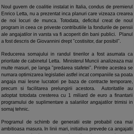
Noul guvern de coalitie instalat in Italia, condus de premierul
Enrico Letta, nu a prezentat inca planuri care vizeaza crearea
de noi locuri de munca. Totodata, deficitul creat de noul
program in ceea ce priveste contributiile la fondurile de pensii
ale angajatilor in varsta va fi acoperit din bani publici. Planul
a fost descris de Giovannini drept "costisitor, dar posibil".
Reducerea somajului in randul tinerilor a fost asumata ca
prioritate de cabinetul Letta. Ministerul Muncii analizeaza mai
multe masuri, pe langa "predarea stafetei". Printre acestea se
numara optimizarea legislatiei astfel incat companiile sa poata
angaja mai lesne lucratori pe baza de contracte temporare,
precum si facilitarea prelungirii acestora. Autoritatile au
adoptat totodata cresterea cu 1 miliard de euro a finantarii
programului de suplimentare a salariilor angajatilor trimisi in
somaj tehnic.
Programul de schimb de generatii este probabil cea mai
ambitioasa masura. In linii mari, initiativa prevede ca angajatii