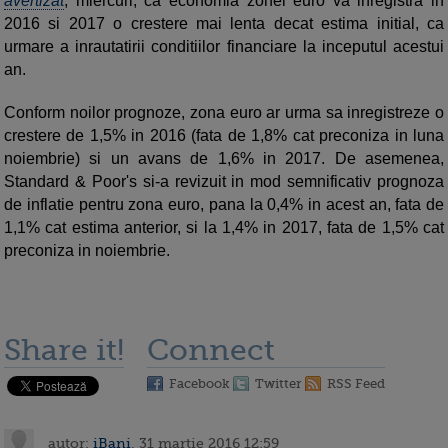
avertizat
, miercuri, ca economia zonei euro va inregistra in
2016 si 2017 o crestere mai lenta decat estima initial, ca
urmare a inrautatirii conditiilor financiare la inceputul acestui
an.
Conform noilor prognoze, zona euro ar urma sa inregistreze o
crestere de 1,5% in 2016 (fata de 1,8% cat preconiza in luna
noiembrie) si un avans de 1,6% in 2017. De asemenea,
Standard & Poor's si-a revizuit in mod semnificativ prognoza
de inflatie pentru zona euro, pana la 0,4% in acest an, fata de
1,1% cat estima anterior, si la 1,4% in 2017, fata de 1,5% cat
preconiza in noiembrie.
Share it!
Connect
Facebook
Twitter
RSS Feed
autor:
iBani
, 31 martie 2016 12:59