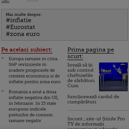
Mai multe despre:
#inflatie
#Eurostat
#zona euro
Pe acelasi subiect:
Prima pagina pe
scurt:
Europa ramane in criza.
S&P revizuieste in
Invață să ții
scadere prognozele de
sub control
cheltuielile
crestere economica si de
de sărbători.
inflatie pentru zona euro
Cum
Romania a avut a doua
funcționează cardul de
inflatie negativa din UE,
cumpărături
in februarie. In 15 state
europene indicele
preturilor de consum
Incont , site-ul Știrile Pro
ramane negativ
TV de informații