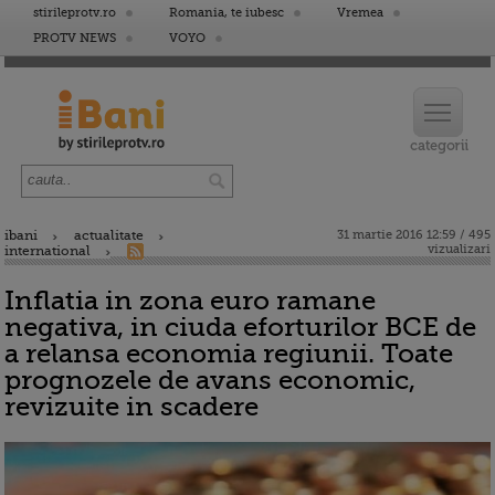
stirileprotv.ro
Romania, te iubesc
Vremea
PROTV NEWS
VOYO
ibani
actualitate
31 martie 2016 12:59 / 495
vizualizari
international
Inflatia in zona euro ramane
negativa, in ciuda eforturilor BCE de
a relansa economia regiunii. Toate
prognozele de avans economic,
revizuite in scadere