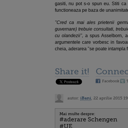
gasiti, nu pot s-o spun eu. Stiti 
functioneaza pe baza de unanimitat
"Cred ca mai ales prietenii germa
guvernare) trebuie consultati, trebu
cu olandezii",
a spus Asselborn, 
argumentele care vorbesc in favoar
cheia, aderarea "se poate intampla f
Share it!
Connec
Facebook
autor:
iBani
, 22 aprilie 2015 1
Mai multe despre:
#aderare Schengen
#UE