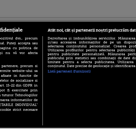
ro
foodstory.ro
Procinema.ro
fidențiale
Atât noi, cât și partenerii noștri prelucrăm dat
ozitivul dvs., precum
Dezvoltarea și îmbunătățirea serviciilor. Măsurarea
și/sau accesarea informațiilor de pe un dispoziti
al. Puteți accepta sau
selectarea conținutului personalizat. Crearea prof
pagina cu politica de
Utilizarea profilurilor pentru selectarea publicității
i și nu vă vor afecta
pentru publicitate personalizată. Măsurarea perfo
publicului prin statistici sau combinații de date di
limitate pentru a selecta publicitatea. Utilizarea
conținutul. Date precise de geolocație și identificarea
te partenere, precum si
(P) Descoperă Lumea
Emoții intense pe
ermite website-ului sa
Listă parteneri (furnizori)
Evenimentelor din România
Sebastian Stan! Iub
 afisate in functie de
cu Transilvania Events!
Annabelle, l-a făcu
elelor de socializare si
(P) Raku, gaming intens și o
 art. 15-22 din GDPR in
Din 14 septembrie
pauză binemeritată cu...
pot fi exercitate prin
Popescu revine în 
pizza Guseppe
principal la Pro T
a tuturor Tehnologiilor
esarea informatiilor de
(P) Poți folosi bonurile de
La 88 de ani și du
masă pentru a comanda
SETARILE INDIVIDUAL”
carieră fabuloasă î
mâncare acasă? Lista
cookie strict necesare
Anthony Hopkins 
aplicațiilor care le acceptă
lansează oficial î
 2026 PRO TV S.R.L |
Politica de Cookie
|
Politica Confidential