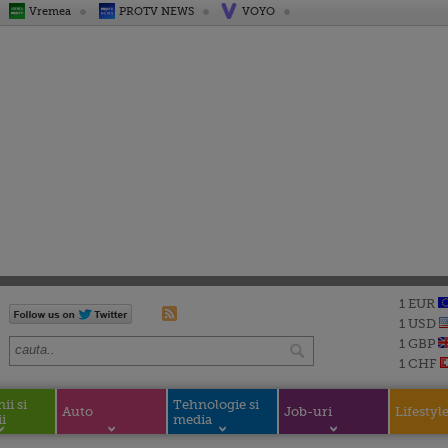
Vremea
PROTV NEWS
VOYO
1 EUR
1 USD
1 GBP
1 CHF
i si
Tehnologie si
Auto
Job-uri
Lifestyl
i
media