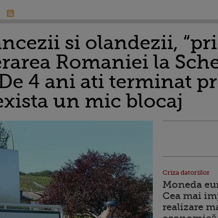
ncezii si olandezii, “pri
derarea Romaniei la Sch
 4 ani ati terminat pr
exista un mic blocaj
Criza datoriilor
Moneda euro
Cea mai im
realizare m