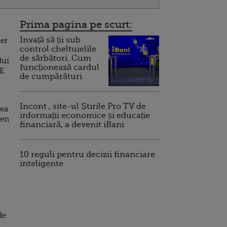
Prima pagina pe scurt:
Invață să ții sub
ner
control cheltuielile
de sărbători. Cum
lui
funcționează cardul
E
de cumpărături
Incont , site-ul Știrile Pro TV de
rea
informații economice și educație
gen
financiară, a devenit iBani
10 reguli pentru decizii financiare
inteligente
de