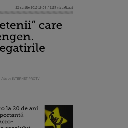
22 aprilie 2015 19:09 / 2115 vizualizari
etenii” care
engen.
egatirile
Ads by INTERNET PROTV
 la 20 de ani.
portantă
acro-