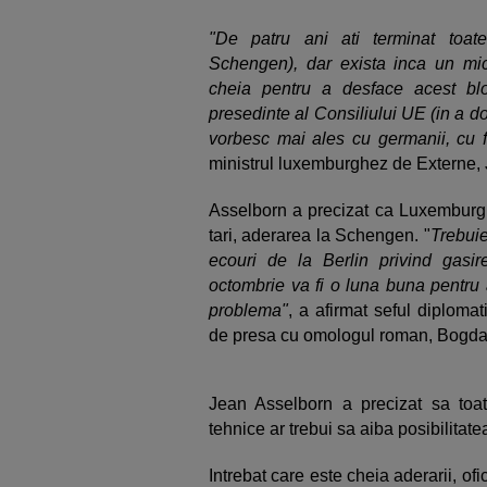
"De patru ani ati terminat toate
Schengen), dar exista inca un mi
cheia pentru a desface acest bl
presedinte al Consiliului UE (in a do
vorbesc mai ales cu germanii, cu f
ministrul luxemburghez de Externe, 
Asselborn a precizat ca Luxemburg a
tari, aderarea la Schengen. "
Trebuie
ecouri de la Berlin privind gasire
octombrie va fi o luna buna pentru 
problema"
, a afirmat seful diploma
de presa cu omologul roman, Bogda
Jean Asselborn a precizat sa toate
tehnice ar trebui sa aiba posibilitate
Intrebat care este cheia aderarii, of