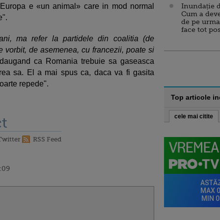
ca Europa e «un animal» care in mod normal
Inundație d
Cum a deve
e".
de pe urma
face tot po
ni, ma refer la partidele din coalitia (de
ie vorbit, de asemenea, cu francezii, poate si
adaugand ca Romania trebuie sa gaseasca
ea sa. El a mai spus ca, daca va fi gasita
oarte repede".
Top articole i
cele mai citite
t
Twitter
RSS Feed
9:09