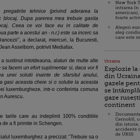
New York T
intrarea în
 pregatirile tehnice (privind aderarea la
americani,
foarte acti
c blocaj. Dupa parerea mea trebuie gasita
ocaj. Ceea ce voi face eu in calitate de
Alegeri eu
aleg condu
ua parte a acestui an - n.r.) este sa incerc sa
care este m
rancezii"
, a declarat, miercuri, la Bucuresti,
Jean Asselborn, potrivit Mediafax.
 sustinut intotdeauna, alaturi de multe alte
Ucraina
 sa facem un efort suplimentar si, daca vor fi
Explozie la
a unei solutii inainte de sfarsitul anului,
din Ucraina
a gasi aceasta cheie si o solutie la aceasta
gazele pent
tiei luxemburgheze, intr-o conferinta comuna
se întâmplă 
n Aurescu.
gaze ruseșt
continent
Documente d
 tarile care au indeplinit 100% conditiile
Cernobîl, c
a de a fi primite in Schengen.
din istorie,
accidente 
de URSS
icialul luxemburghez a precizat: "Trebuie sa o