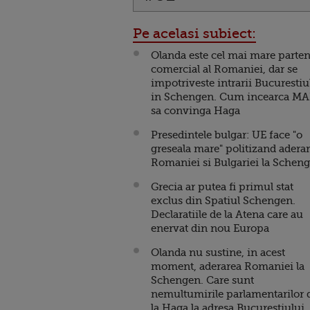
Pe acelasi subiect:
Olanda este cel mai mare parte
comercial al Romaniei, dar se
impotriveste intrarii Bucurestiu
in Schengen. Cum incearca MA
sa convinga Haga
Presedintele bulgar: UE face "o
greseala mare" politizand adera
Romaniei si Bulgariei la Schen
Grecia ar putea fi primul stat
exclus din Spatiul Schengen.
Declaratiile de la Atena care au
enervat din nou Europa
Olanda nu sustine, in acest
moment, aderarea Romaniei la
Schengen. Care sunt
nemultumirile parlamentarilor 
la Haga la adresa Bucurestiului