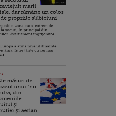
a secolului
raviețuit marii
ale, dar rămâne un colos
de propriile slăbiciuni
repetiție: zona euro, extrem de
 la șocuri, în principal din
iilor. Avertisment îngrijorător
Europa a atins nivelul dinainte
omânia, între țările cu cei mai
eri
na
ște măsuri de
 cazul unui ”no
ndra, din
Domeniile
uitul şi
rutier şi aerian