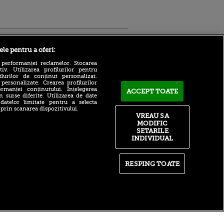
Sport.ro
ele pentru a oferi:
 performanței reclamelor. Stocarea
v. Utilizarea profilurilor pentru
ilurilor de conținut personalizat.
 personalizate. Crearea profilurilor
rmanței conținutului. Înțelegerea
ACCEPT TOATE
n surse diferite. Utilizarea de date
 datelor limitate pentru a selecta
 prin scanarea dispozitivului.
Fanii lui Lazio boicotează
VREAU SA
ntru
din nou echipa! Aproape
MODIFIC
ita lui,
95% din deținătorii de
t tată!
SETARILE
abonamente au refuzat
INDIVIDUAL
reînnoirea acestora
, Adela
rol
Bayern – Aston Villa LIVE
V
pe VOYO SPORT 1, vineri, de
RESPING TOATE
la ora 15:00
pă o
n film, Sir
România, eșec drastic cu
se
Franța la Campionatul
n muzică
Mondial!
itate
|
RSS