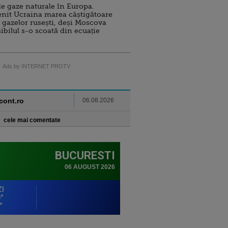
e gaze naturale în Europa.
nit Ucraina marea câștigătoare
 gazelor rusești, deși Moscova
sibilul s-o scoată din ecuație
Ads by INTERNET PROTV
ncont.ro
06.08.2026
cele mai comentate