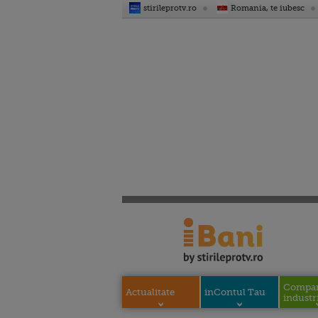
stirileprotv.ro
Romania, te iubesc
Compani
Actualitate
inContul Tau
industri