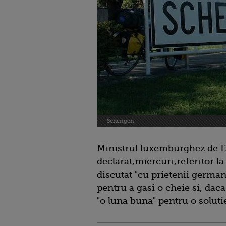
Schengen
Ministrul luxemburghez de E
declarat,miercuri,referitor l
discutat "cu prietenii germani
pentru a gasi o cheie si, daca
"o luna buna" pentru o soluti