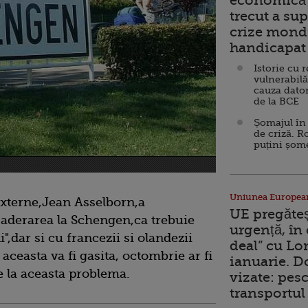
economică 
trecut a sup
crize mondi
handicapat 
Istorie cu 
vulnerabilă
cauza dator
de la BCE
Șomajul în 
de criză. R
puțini șom
Uniunea Europea
xterne,Jean Asselborn,a
UE pregăte
a aderarea la Schengen,ca trebuie
urgență, în
",dar si cu francezii si olandezii
deal” cu Lo
 aceasta va fi gasita, octombrie ar fi
ianuarie. 
e la aceasta problema.
vizate: pesc
transportul 