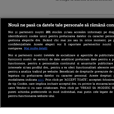
Stirileprotv.ro
ilike-it.
Nouă ne pasă ca datele tale personale să rămână con
Noi și partenerii noștri
201
stocăm și/sau accesăm informații pe disp
identificatorii cookie unici pentru prelucrarea datelor cu caracter person
gestiona alegerile dvs. făcând clic mai jos sau în orice moment, pe 
confidențialitate. Aceste alegeri vor fi raportate partenerilor noștr
navigarea.
Mai multe detalii
Insula misterioasă din
Grecia unde oamenii trăiesc
Noi si partenerii nostri (retelele de socializare si agentiile de publicita
până la 100 de ani. Plajele
furnizorii nostri de servicii de date analitice) prelucram date pentru a p
par desprinse din paradis
functioneze, pentru a personaliza continutul si anunturile publicitare
interesele si/sau profilul dvs., pentru a va oferi functionalitati aferente ret
Reacția Comisiei Europene
pentru a analiza traficul pe website. Beneficiati de drepturile prevazute de
după modificările aduse de
Parlament la legea
legatura cu prelucrarea datelor cu caracter personal. Aceste drepturi 
decarbonizării. Va evalua
aici
modalitatea indicata
. Prin click pe “ACCEPT TOATE”, acceptati folosire
impactul asupra PNRR
de tip Cookie, care implica inclusiv acceptul dvs. cu privire la stocarea/acc
catre Vendor-ii cu care colaboram. Prin click pe “VREAU SA MODIFIC 
Fructul minune care îți
puteti schimba preferintele in mod individual, mai putin cele legate de 
schimba digestia.
pentru functionarea website-ului.
Proprietățile uimitoare ale
ananasului pe care
nutriționiștii le confirmă
Copyright ©