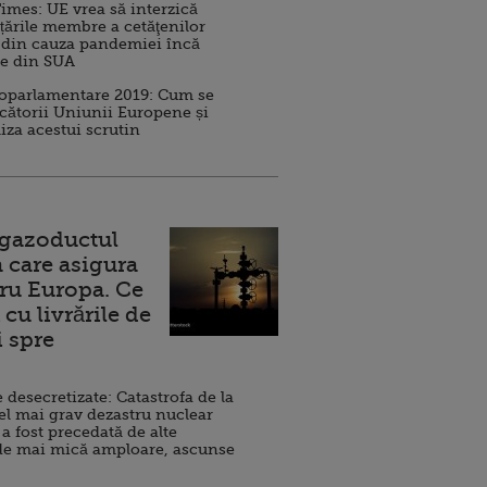
imes: UE vrea să interzică
 țările membre a cetăţenilor
 din cauza pandemiei încă
ve din SUA
roparlamentare 2019: Cum se
cătorii Uniunii Europene și
iza acestui scrutin
 gazoductul
 care asigura
ru Europa. Ce
cu livrările de
i spre
esecretizate: Catastrofa de la
el mai grav dezastru nuclear
 a fost precedată de alte
de mai mică amploare, ascunse