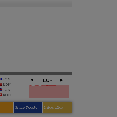
EUR
RON
RON
RON
RON
e
Smart People
Infografice