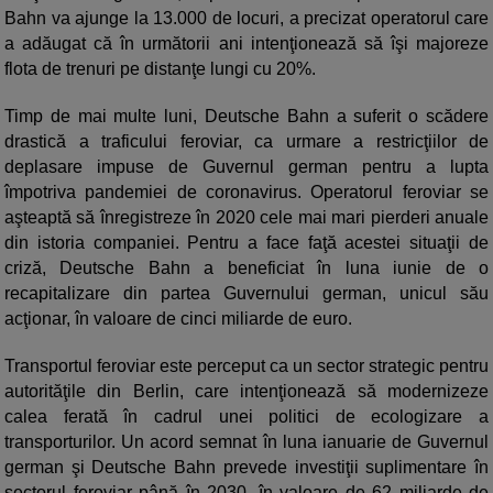
Bahn va ajunge la 13.000 de locuri, a precizat operatorul care
a adăugat că în următorii ani intenţionează să îşi majoreze
flota de trenuri pe distanţe lungi cu 20%.
Timp de mai multe luni, Deutsche Bahn a suferit o scădere
drastică a traficului feroviar, ca urmare a restricţiilor de
deplasare impuse de Guvernul german pentru a lupta
împotriva pandemiei de coronavirus. Operatorul feroviar se
aşteaptă să înregistreze în 2020 cele mai mari pierderi anuale
din istoria companiei. Pentru a face faţă acestei situaţii de
criză, Deutsche Bahn a beneficiat în luna iunie de o
recapitalizare din partea Guvernului german, unicul său
acţionar, în valoare de cinci miliarde de euro.
Transportul feroviar este perceput ca un sector strategic pentru
autorităţile din Berlin, care intenţionează să modernizeze
calea ferată în cadrul unei politici de ecologizare a
transporturilor. Un acord semnat în luna ianuarie de Guvernul
german şi Deutsche Bahn prevede investiţii suplimentare în
sectorul feroviar până în 2030, în valoare de 62 miliarde de