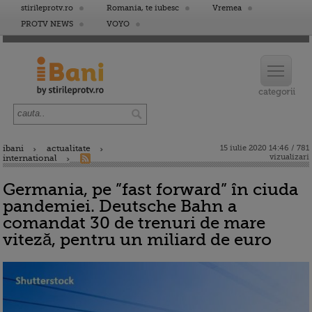
stirileprotv.ro
Romania, te iubesc
Vremea
PROTV NEWS
VOYO
ibani
actualitate
15 iulie 2020 14:46 / 781
vizualizari
international
Germania, pe ”fast forward” în ciuda
pandemiei. Deutsche Bahn a
comandat 30 de trenuri de mare
viteză, pentru un miliard de euro