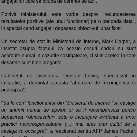
angajatilor care se ocupa de cererile de azil.
Potrivit ministerului, este vorba despre "recunoasterea
rezultatelor pozitive (ale unui functionar) pe o perioada data",
in special cand angajatii depasesc obiectivul lunar fixat.
Un secretar de stat in Ministerul de Interne, Mark Harper, a
insistat asupra faptului ca aceste cecuri cadou nu sunt
acordate numai in cazurile castigatoare, ci si in acelea in care
dosarele sunt bine pregatite.
Cabinetul de avocatura Duncan Lewis, specializat in
imigratie, a denuntat aceasta "abordare de recompensa si
pedeapsa".
"
Sa le ceri" functionarilor din Ministerul de Interne "sa castige
un anumit numar de apeluri si sa ii recompensezi pentru
depasirea «obiectivului» este o incurajare evidenta a unor
practici necorespunzatoare (...), mai ales prin cultul de a
castiga cu orice pret"
, a reactionat pentru AFP James Packer,