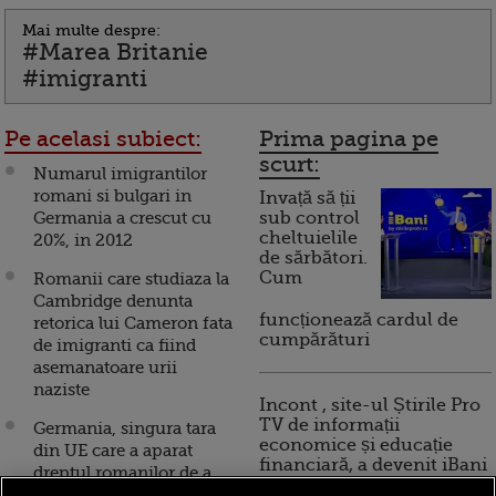
Mai multe despre:
#Marea Britanie
#imigranti
Pe acelasi subiect:
Prima pagina pe
scurt:
Numarul imigrantilor
romani si bulgari in
Invață să ții
Germania a crescut cu
sub control
cheltuielile
20%, in 2012
de sărbători.
Cum
Romanii care studiaza la
Cambridge denunta
funcționează cardul de
retorica lui Cameron fata
cumpărături
de imigranti ca fiind
asemanatoare urii
naziste
Incont , site-ul Știrile Pro
TV de informații
Germania, singura tara
economice și educație
din UE care a aparat
financiară, a devenit iBani
dreptul romanilor de a
circula si de a munci fara